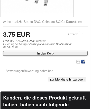
24-bit 192kHz Stereo DAC, Gehäuse SOIC8
Datenblatt:
3.75 EUR
Anzahl:
Preis inkl. 19% MwSt. zzgl.
Versand
Lieferung bei heutiger Zahlung und innerhalb Deutschland:
09.08.-11.08.
In den Korb
Bewertungen
Bewertung schreiben
Zur Merkliste hinzufügen
Kunden, die dieses Produkt gekauft
haben, haben auch folgende