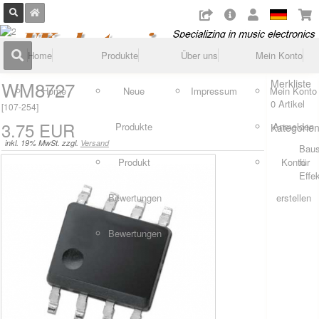
Home
Produkte
Über uns
Mein Konto
WM8727
Merkliste
Home
Neue
Impressum
Mein Konto
0 Artikel
[
107-254
]
3.75 EUR
Produkte
Anmelden
Kategorie
inkl. 19% MwSt. zzgl.
Versand
Baus
Produkt
Konto
für
Effe
Bewertungen
erstellen
Bewertungen