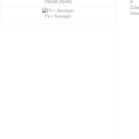
1N5408 (RoHS)
&
Zube
Geh
FV-1 Semispin