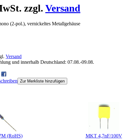
wSt. zzgl.
Versand
no (2-pol.), vernickeltes Metallgehäuse
gl.
Versand
ahlung und innerhalb Deutschland: 07.08.-09.08.
chreiben
Zur Merkliste hinzufügen
kt gekauft haben, haben auch folgende Produkte gekauft:
7M (RoHS)
MKT 4,7nF/100V