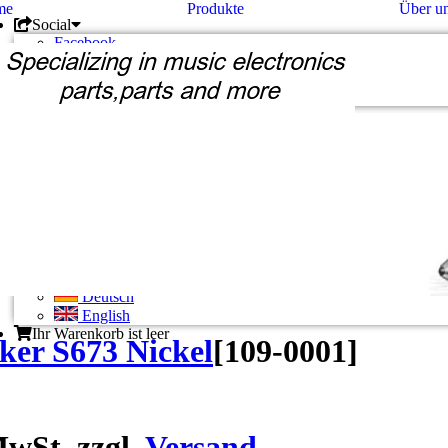
me
Produkte
Über u
Social
Facebook
Twitter
Google +
Pinterest
Unternehmen
Kontakt
Unsere AGB
Zahlung und Versand
Privatsphäre und Datenschutz
Konto
Konto eröffnen
Einloggen
Bisherige Bestellungen
Deutsch
Deutsch
English
Ihr Warenkorb ist leer
ker S673 Nickel
[
109-0001
]
wSt. zzgl.
Versand