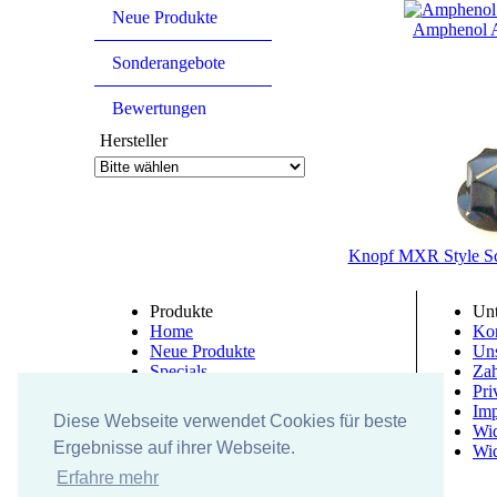
Neue Produkte
Amphenol
Sonderangebote
Bewertungen
Hersteller
Knopf MXR Style S
Produkte
Un
Home
Kon
Neue Produkte
Un
Specials
Zah
Bewertung
Pri
Im
Diese Webseite verwendet Cookies für beste
Wid
Ergebnisse auf ihrer Webseite.
Wid
Erfahre mehr