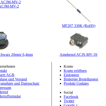
 ACJM-MV-2
MF207 330K (RoHS)
chwarz 20mm/ 6,4mm
Amphenol ACJS-MV-3S
ternehmen
Konto
takt
Konto eröffnen
sere AGB
Einloggen
lung und Versand
Bisherige Bestellungen
vatsphäre und Datenschutz
Produkt Updates
pressum
erruf
Social
errufformular
Facebook
Twitter
Google +