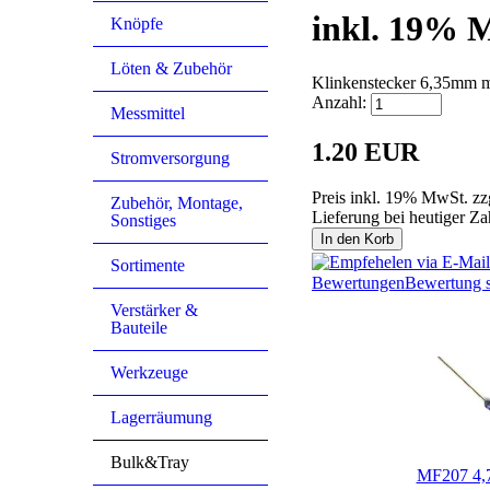
inkl. 19% M
Knöpfe
Löten & Zubehör
Klinkenstecker 6,35mm mo
Anzahl:
Messmittel
1.20 EUR
Stromversorgung
Preis inkl. 19% MwSt. zz
Zubehör, Montage,
Lieferung bei heutiger Z
Sonstiges
In den Korb
Sortimente
Bewertungen
Bewertung s
Verstärker &
Bauteile
Kunden, die dieses Produ
Werkzeuge
Lagerräumung
Bulk&Tray
MF207 4,