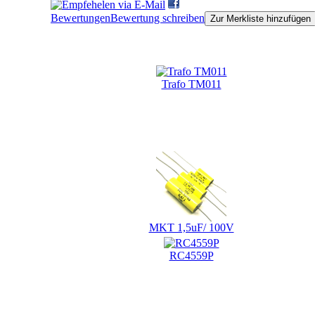
Bewertungen
Bewertung schreiben
Zur Merkliste hinzufügen
Kunden, die dieses Produkt gekauft haben, haben auch fol
Trafo TM011
MKT 1,5uF/ 100V
RC4559P