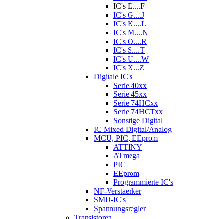
IC's E....F
IC's G....J
IC's K....L
IC's M....N
IC's O....R
IC's S....T
IC's U....W
IC's X...Z
Digitale IC's
Serie 40xx
Serie 45xx
Serie 74HCxx
Serie 74HCTxx
Sonstige Digital
IC Mixed Digital/Analog
MCU, PIC, EEprom
ATTINY
ATmega
PIC
EEprom
Programmierte IC's
NF-Verstaerker
SMD-IC's
Spannungsregler
Transistoren