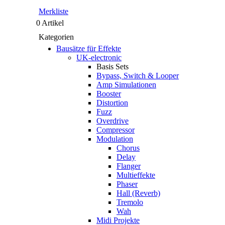
Merkliste
0 Artikel
Kategorien
Bausätze für Effekte
UK-electronic
Basis Sets
Bypass, Switch & Looper
Amp Simulationen
Booster
Distortion
Fuzz
Overdrive
Compressor
Modulation
Chorus
Delay
Flanger
Multieffekte
Phaser
Hall (Reverb)
Tremolo
Wah
Midi Projekte