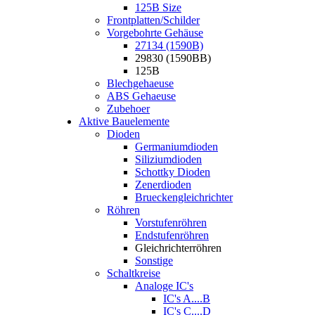
125B Size
Frontplatten/Schilder
Vorgebohrte Gehäuse
27134 (1590B)
29830 (1590BB)
125B
Blechgehaeuse
ABS Gehaeuse
Zubehoer
Aktive Bauelemente
Dioden
Germaniumdioden
Siliziumdioden
Schottky Dioden
Zenerdioden
Brueckengleichrichter
Röhren
Vorstufenröhren
Endstufenröhren
Gleichrichterröhren
Sonstige
Schaltkreise
Analoge IC's
IC's A....B
IC's C....D