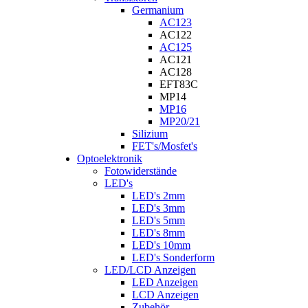
Germanium
AC123
AC122
AC125
AC121
AC128
EFT83C
MP14
MP16
MP20/21
Silizium
FET's/Mosfet's
Optoelektronik
Fotowiderstände
LED's
LED's 2mm
LED's 3mm
LED's 5mm
LED's 8mm
LED's 10mm
LED's Sonderform
LED/LCD Anzeigen
LED Anzeigen
LCD Anzeigen
Zubehör