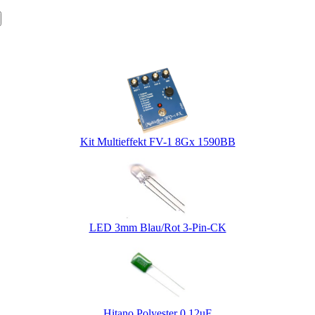
gende Produkte gekauft:
Kit Multieffekt FV-1 8Gx 1590BB
LED 3mm Blau/Rot 3-Pin-CK
Hitano Polyester 0.12uF