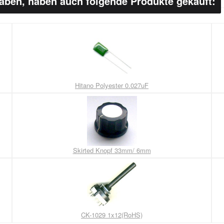
haben, haben auch folgende Produkte gekauft:
Hitano Polyester 0.027uF
Skirted Knopf 33mm/ 6mm
CK-1029 1x12(RoHS)