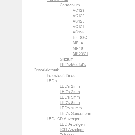
Germanium
AC123
AC122
AC125
AC121
AC128
EFT83C
MP14
MP16
MP20/21
Silizium
FET's/Mosfet's
Optoelektronik
Fotowiderstände
LED's
LED's 2mm
LED's 3mm
LED's 5mm
LED's 8mm
LED's 10mm
LED's Sonderform
LED/LCD Anzeigen
LED Anzeigen
LCD Anzeigen
Zubehör