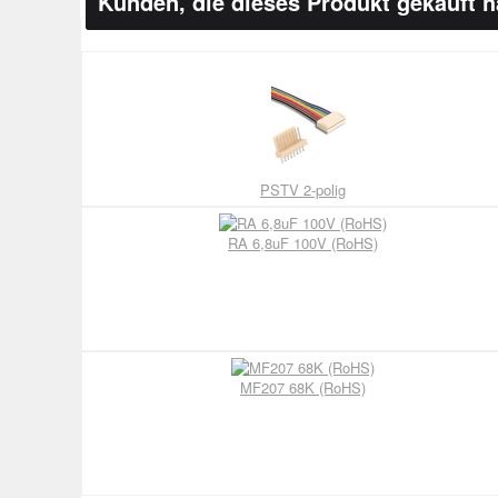
Kunden, die dieses Produkt gekauft 
PSTV 2-polig
RA 6,8uF 100V (RoHS)
MF207 68K (RoHS)