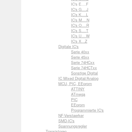
IC's E....F
IC's G....J
IC's K....L
IC's M....N
IC's O....R
IC's S....T
IC's U....W
IC's X...Z
Digitale IC's
Serie 40xx
Serie 45xx
Serie 74HCxx
Serie 74HCTxx
Sonstige Digital
IC Mixed Digital/Analog
MCU, PIC, EEprom
ATTINY
ATmega
PIC
EEprom
Programmierte IC's
NF-Verstaerker
SMD-IC's
Spannungsregler
Transistoren