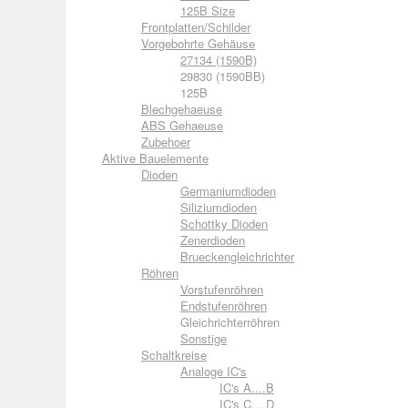
125B Size
Frontplatten/Schilder
Vorgebohrte Gehäuse
27134 (1590B)
29830 (1590BB)
125B
Blechgehaeuse
ABS Gehaeuse
Zubehoer
Aktive Bauelemente
Dioden
Germaniumdioden
Siliziumdioden
Schottky Dioden
Zenerdioden
Brueckengleichrichter
Röhren
Vorstufenröhren
Endstufenröhren
Gleichrichterröhren
Sonstige
Schaltkreise
Analoge IC's
IC's A....B
IC's C....D