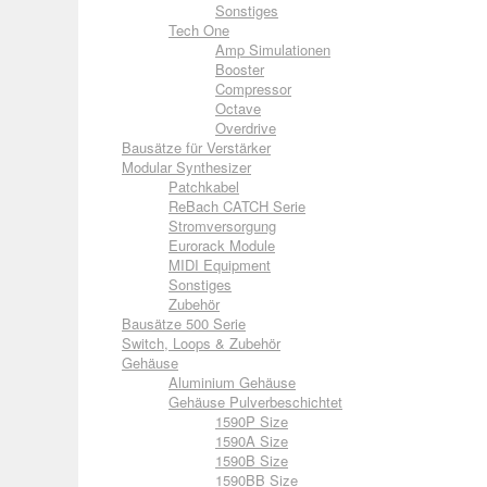
Sonstiges
Tech One
Amp Simulationen
Booster
Compressor
Octave
Overdrive
Bausätze für Verstärker
Modular Synthesizer
Patchkabel
ReBach CATCH Serie
Stromversorgung
Eurorack Module
MIDI Equipment
Sonstiges
Zubehör
Bausätze 500 Serie
Switch, Loops & Zubehör
Gehäuse
Aluminium Gehäuse
Gehäuse Pulverbeschichtet
1590P Size
1590A Size
1590B Size
1590BB Size