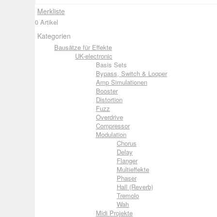
Merkliste
0 Artikel
Kategorien
Bausätze für Effekte
UK-electronic
Basis Sets
Bypass, Switch & Looper
Amp Simulationen
Booster
Distortion
Fuzz
Overdrive
Compressor
Modulation
Chorus
Delay
Flanger
Multieffekte
Phaser
Hall (Reverb)
Tremolo
Wah
Midi Projekte