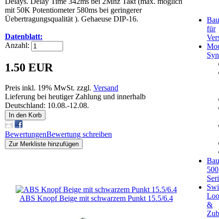
Delays. Delay Time 342ms bei 2Mhz Takt (max. möglich
mit 50K Potentiometer 580ms bei geringerer
Üebertragungsqualität ). Gehaeuse DIP-16.
Bau
für
Datenblatt:
Ver
Anzahl:
Mod
Syn
1.50 EUR
Preis inkl. 19% MwSt. zzgl.
Versand
Lieferung bei heutiger Zahlung und innerhalb
Deutschland: 10.08.-12.08.
In den Korb
Bewertungen
Bewertung schreiben
Zur Merkliste hinzufügen
Bau
500
Kunden, die dieses Produkt gekauft haben, haben auch
Ser
folgende Produkte gekauft:
Swi
Loo
ABS Knopf Beige mit schwarzem Punkt 15.5/6.4
&
Zub