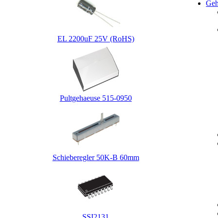
Geh
EL 2200uF 25V (RoHS)
Pultgehaeuse 515-0950
Schieberegler 50K-B 60mm
SSI2131