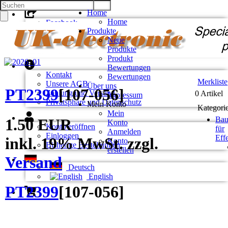
Home
Home
Facebook
Produkte
Twitter
Neue
Google +
Produkte
Pinterest
Produkt
Bewertungen
Kontakt
Bewertungen
Merkliste
Unsere AGB
Über uns
PT2399
[
107-056
]
Zahlung und Versand
0 Artikel
Impressum
Privatsphäre und Datenschutz
Mein Konto
Kategori
Mein
Bau
1.50 EUR
Konto
Konto eröffnen
für
Anmelden
Einloggen
Eff
inkl. 19% MwSt. zzgl.
Konto
Bisherige Bestellungen
erstellen
Versand
Deutsch
English
PT2399
[
107-056
]