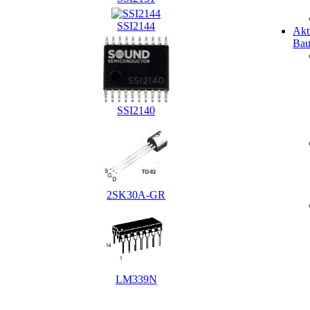
SSI2144
Akt
Bau
SSI2140
2SK30A-GR
LM339N