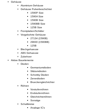
Gehäuse
Aluminium Gehäuse
Gehäuse Pulverbeschichtet
1590P Size
1590A Size
1590B Size
1590BB Size
125B Size
Frontplatten/Schilder
Vorgebohrte Gehäuse
27134 (1590B)
29830 (1590BB)
125B
Blechgehaeuse
ABS Gehaeuse
Zubehoer
Aktive Bauelemente
Dioden
Germaniumdioden
Siliziumdioden
Schottky Dioden
Zenerdioden
Brueckengleichrichter
Röhren
Vorstufenröhren
Endstufenröhren
Gleichrichterröhren
Sonstige
Schaltkreise
Analoge IC's