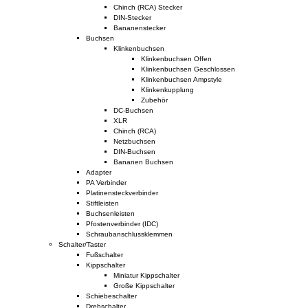
Chinch (RCA) Stecker
DIN-Stecker
Bananenstecker
Buchsen
Klinkenbuchsen
Klinkenbuchsen Offen
Klinkenbuchsen Geschlossen
Klinkenbuchsen Ampstyle
Klinkenkupplung
Zubehör
DC-Buchsen
XLR
Chinch (RCA)
Netzbuchsen
DIN-Buchsen
Bananen Buchsen
Adapter
PA Verbinder
Platinensteckverbinder
Stiftleisten
Buchsenleisten
Pfostenverbinder (IDC)
Schraubanschlussklemmen
Schalter/Taster
Fußschalter
Kippschalter
Miniatur Kippschalter
Große Kippschalter
Schiebeschalter
Drehschalter