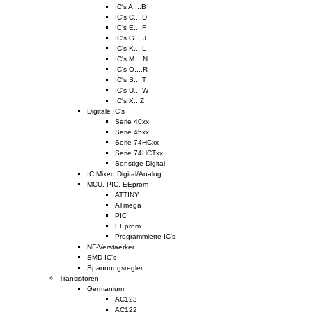
IC's A....B
IC's C....D
IC's E....F
IC's G....J
IC's K....L
IC's M....N
IC's O....R
IC's S....T
IC's U....W
IC's X...Z
Digitale IC's
Serie 40xx
Serie 45xx
Serie 74HCxx
Serie 74HCTxx
Sonstige Digital
IC Mixed Digital/Analog
MCU, PIC, EEprom
ATTINY
ATmega
PIC
EEprom
Programmierte IC's
NF-Verstaerker
SMD-IC's
Spannungsregler
Transistoren
Germanium
AC123
AC122