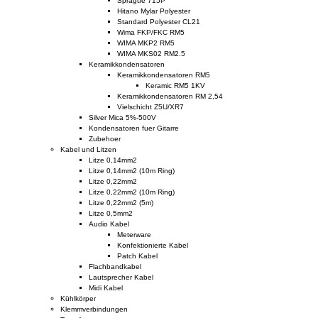
Sprague 715P
Hitano Mylar Polyester
Standard Polyester CL21
Wima FKP/FKC RM5
WIMA MKP2 RM5
WIMA MKS02 RM2.5
Keramikkondensatoren
Keramikkondensatoren RM5
Keramic RM5 1KV
Keramikkondensatoren RM 2,54
Vielschicht Z5U/XR7
Silver Mica 5%-500V
Kondensatoren fuer Gitarre
Zubehoer
Kabel und Litzen
Litze 0,14mm2
Litze 0,14mm2 (10m Ring)
Litze 0,22mm2
Litze 0,22mm2 (10m Ring)
Litze 0,22mm2 (5m)
Litze 0,5mm2
Audio Kabel
Meterware
Konfektionierte Kabel
Patch Kabel
Flachbandkabel
Lautsprecher Kabel
Midi Kabel
Kühlkörper
Klemmverbindungen