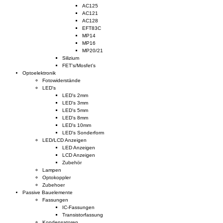
AC125
AC121
AC128
EFT83C
MP14
MP16
MP20/21
Silizium
FET's/Mosfet's
Optoelektronik
Fotowiderstände
LED's
LED's 2mm
LED's 3mm
LED's 5mm
LED's 8mm
LED's 10mm
LED's Sonderform
LED/LCD Anzeigen
LED Anzeigen
LCD Anzeigen
Zubehör
Lampen
Optokoppler
Zubehoer
Passive Bauelemente
Fassungen
IC-Fassungen
Transistorfassung
Kondensatoren