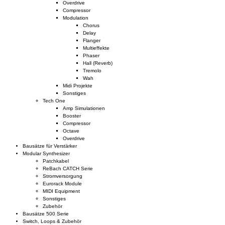
Overdrive
Compressor
Modulation
Chorus
Delay
Flanger
Multieffekte
Phaser
Hall (Reverb)
Tremolo
Wah
Midi Projekte
Sonstiges
Tech One
Amp Simulationen
Booster
Compressor
Octave
Overdrive
Bausätze für Verstärker
Modular Synthesizer
Patchkabel
ReBach CATCH Serie
Stromversorgung
Eurorack Module
MIDI Equipment
Sonstiges
Zubehör
Bausätze 500 Serie
Switch, Loops & Zubehör