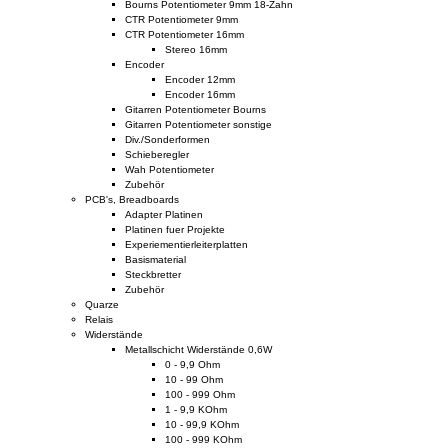
Bourns Potentiometer 9mm 18-Zahn
CTR Potentiometer 9mm
CTR Potentiometer 16mm
Stereo 16mm
Encoder
Encoder 12mm
Encoder 16mm
Gitarren Potentiometer Bourns
Gitarren Potentiometer sonstige
Div./Sonderformen
Schieberegler
Wah Potentiometer
Zubehör
PCB's, Breadboards
Adapter Platinen
Platinen fuer Projekte
Experiementierleiterplatten
Basismaterial
Steckbretter
Zubehör
Quarze
Relais
Widerstände
Metallschicht Widerstände 0,6W
0 - 9,9 Ohm
10 - 99 Ohm
100 - 999 Ohm
1 - 9,9 KOhm
10 - 99,9 KOhm
100 - 999 KOhm