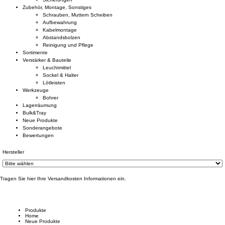
Zubehör, Montage, Sonstiges
Schrauben, Muttern Scheiben
Aufbewahrung
Kabelmontage
Abstandsbolzen
Reinigung und Pflege
Sortimente
Verstärker & Bauteile
Leuchtmittel
Sockel & Halter
Lötleisten
Werkzeuge
Bohrer
Lagerräumung
Bulk&Tray
Neue Produkte
Sonderangebote
Bewertungen
Hersteller
Tragen Sie hier Ihre Versandkosten Informationen ein.
Produkte
Home
Neue Produkte