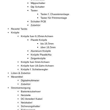
Wippschalter
Dip Schalter
Taster
Taster f. Chassismontage
Taster für Printmontage
Schalter PCB
Zubehör
Reverb/ Tanks
Knöpfe
Knöpfe fuer 6,35mm Achsen
Plastik Knöpfe
bis 16.5mm
über 16.5mm
Aluminum Knöpfe
Knöpfe Plastik/Alu
Zeigerknöpfe
Knöpfe fuer 6mm Achsen
Knöpfe fuer 18-Zahn Achsen
Knöpfe f. Schieberegler
Löten & Zubehör
Messmittel
Digitalmultimeter
Zubehör
Stromversorgung
Batteriezubehoer
Netzteile
DC-Verteiler/ Kabel
Netzkabel
Sicherungshalter
Sicherungen