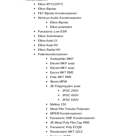
Elkos 85°C/105°C
Elkos Bipolar
F&T Bipolar Kondensatoren
Nichicon Audio Kondensatoren
Elkos Bipolar
Elkos polarisiert
Panasonic Low ESR
Elkos Subminiatur
Elkos Axial LV
Elkos Axial HV
Elkos Radial HV
Folienkondensatoren
Audiophiler MKP
Electel MKP axial
Electel MKT axial
Epcos MKT RM5
Folie MKT RM5
Illinois MPW
JB Polypropylen axial
JFGC 250V
JFGC 400V
JFGC 630V
Mallory 150
Metal Film Tubular Polyester
MPEM Kondensatoren
Panasonic SMF Kondensatoren
JB Metal Poly Film Cap RM5
Panasonic Poly ECQB
Roederstein MKT 1813