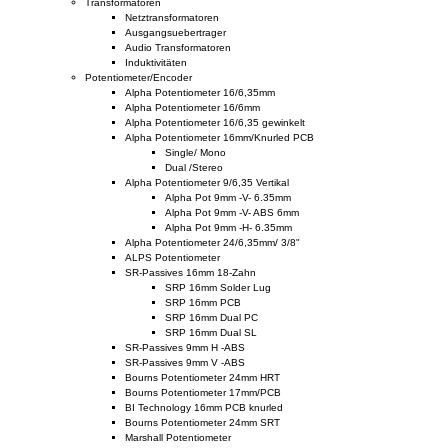
Transformatoren
Netztransformatoren
Ausgangsuebertrager
Audio Transformatoren
Induktivitäten
Potentiometer/Encoder
Alpha Potentiometer 16/6,35mm
Alpha Potentiometer 16/6mm
Alpha Potentiometer 16/6,35 gewinkelt
Alpha Potentiometer 16mm/Knurled PCB
Single/ Mono
Dual /Stereo
Alpha Potentiometer 9/6,35 Vertikal
Alpha Pot 9mm -V- 6.35mm
Alpha Pot 9mm -V- ABS 6mm
Alpha Pot 9mm -H- 6.35mm
Alpha Potentiometer 24/6,35mm/ 3/8"
ALPS Potentiometer
SR-Passives 16mm 18-Zahn
SRP 16mm Solder Lug
SRP 16mm PCB
SRP 16mm Dual PC
SRP 16mm Dual SL
SR-Passives 9mm H -ABS
SR-Passives 9mm V -ABS
Bourns Potentiometer 24mm HRT
Bourns Potentiometer 17mm/PCB
BI Technology 16mm PCB knurled
Bourns Potentiometer 24mm SRT
Marshall Potentiometer