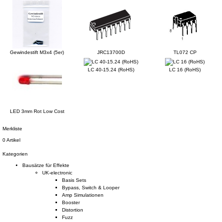
Gewindestift M3x4 (5er)
JRC13700D
TL072 CP
LC 40-15.24 (RoHS)
LC 16 (RoHS)
LED 3mm Rot Low Cost
Merkliste
0 Artikel
Kategorien
Bausätze für Effekte
UK-electronic
Basis Sets
Bypass, Switch & Looper
Amp Simulationen
Booster
Distortion
Fuzz