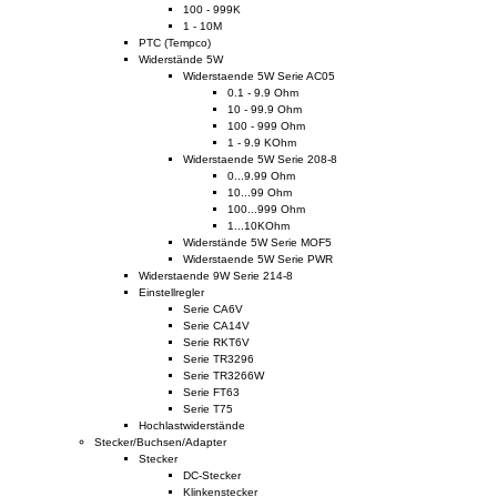
100 - 999K
1 - 10M
PTC (Tempco)
Widerstände 5W
Widerstaende 5W Serie AC05
0.1 - 9.9 Ohm
10 - 99.9 Ohm
100 - 999 Ohm
1 - 9.9 KOhm
Widerstaende 5W Serie 208-8
0...9.99 Ohm
10...99 Ohm
100...999 Ohm
1...10KOhm
Widerstände 5W Serie MOF5
Widerstaende 5W Serie PWR
Widerstaende 9W Serie 214-8
Einstellregler
Serie CA6V
Serie CA14V
Serie RKT6V
Serie TR3296
Serie TR3266W
Serie FT63
Serie T75
Hochlastwiderstände
Stecker/Buchsen/Adapter
Stecker
DC-Stecker
Klinkenstecker