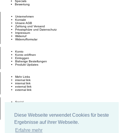
Specials
Bewertung
Unternehmen
Kontakt
Unsere AGB
Zahlung und Versand
Privatsphäre und Datenschutz
Impressum
Widerruf
Widerrufformular
Konto
Konto eröffnen
Einloggen
Bisherige Bestellungen
Produkt Updates
Mehr Links
internal link
internal link
external link
external link
Social
Facebook
Twitter
Google +
Diese Webseite verwendet Cookies für beste
Pinterest
Ergebnisse auf ihrer Webseite.
Erfahre mehr