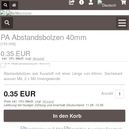
PA Abstandsbolzen 40mm
[
150-008
]
0.35 EUR
inkl. 19% MwSt. zzgl.
Versand
Abstandsbolzen aus Kunstoff mit einer Länge von 40mm. Sechskant
aussen M6, 2 x M3 Innengewinde.
0.35 EUR
Anzahl:
Preis inkl. 19% MwSt. zzgl.
Versand
Lieferung bei heutiger Zahlung und innerhalb Deutschland: 11.08.-13.08.
In den Korb