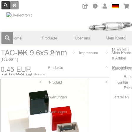
Home
Produkte
Über uns
Mein Konto
TAC-BK 9.6x5.2mm
Merkliste
Home
Neue
Impressum
Mein Konto
0 Artikel
[
102-0011
]
0.45 EUR
Produkte
Anmelden
Kategorie
inkl. 19% MwSt. zzgl.
Versand
Baus
Produkt
Konto
für
Effe
Bewertungen
erstellen
Bewertungen