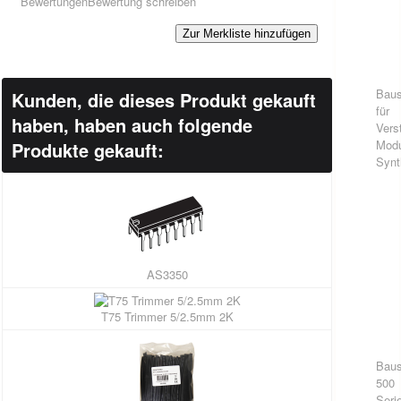
Bewertungen
Bewertung schreiben
Zur Merkliste hinzufügen
Baus
Kunden, die dieses Produkt gekauft
für
haben, haben auch folgende
Vers
Modu
Produkte gekauft:
Synt
AS3350
T75 Trimmer 5/2.5mm 2K
Baus
500
Seri