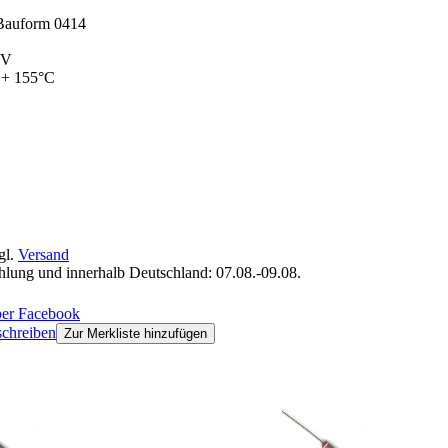
 Bauform 0414
0V
s + 155°C
gl.
Versand
ahlung und innerhalb Deutschland: 07.08.-09.08.
chreiben
Zur Merkliste hinzufügen
kt gekauft haben, haben auch folgende Produkte gekauft: