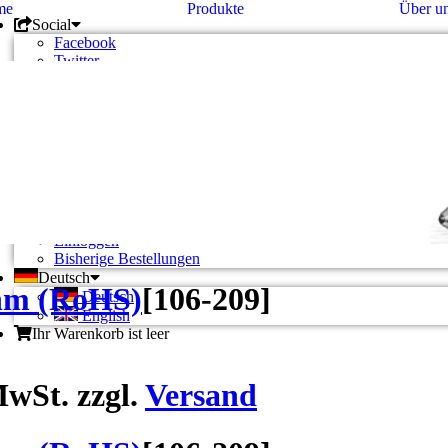
me
Produkte
Über u
Social
Facebook
Twitter
Google +
Pinterest
Unternehmen
Kontakt
Unsere AGB
Zahlung und Versand
Privatsphäre und Datenschutz
Konto
Konto eröffnen
Einloggen
Bisherige Bestellungen
Deutsch
hm (RoHS)
[
106-209
]
Deutsch
English
Ihr Warenkorb ist leer
wSt. zzgl.
Versand