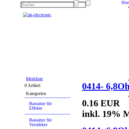
Ho
Merkliste
0414- 6,8O
0 Artikel
Kategorien
0.16 EUR
Bausätze für
Effekte
inkl. 19% M
Bausätze für
Verstärker