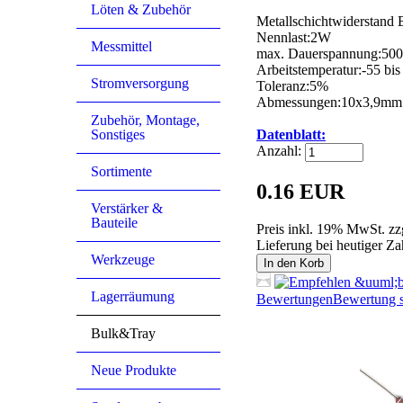
Löten & Zubehör
Metallschichtwiderstand
Nennlast:2W
Messmittel
max. Dauerspannung:50
Arbeitstemperatur:-55 bi
Stromversorgung
Toleranz:5%
Abmessungen:10x3,9mm
Zubehör, Montage,
Datenblatt:
Sonstiges
Anzahl:
Sortimente
0.16 EUR
Verstärker &
Bauteile
Preis inkl. 19% MwSt. zz
Lieferung bei heutiger Z
Werkzeuge
In den Korb
Lagerräumung
Bewertungen
Bewertung s
Bulk&Tray
Kunden, die dieses Produ
Neue Produkte