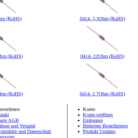
hm (RoHS)
0414- 3,3Ohm (RoHS)
Ohm (RoHS)
0414- 22Ohm (RoHS)
Ohm (RoHS)
0414- 2,7Ohm (RoHS)
ternehmen
Konto
takt
Konto eröffnen
sere AGB
Einloggen
lung und Versand
Bisherige Bestellungen
vatsphäre und Datenschutz
Produkt Updates
pressum