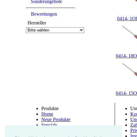
Sonderangebote
Bewertungen
0414- 1O
Hersteller
0414- 18
0414- 15
Produkte
Un
Home
Kon
Neue Produkte
Un
Specials
Zah
Bewertung
Pri
Im