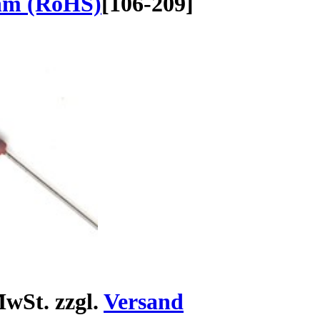
hm (RoHS)
[
106-209
]
wSt. zzgl.
Versand