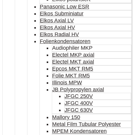
Panasonic Low ESR
Elkos Subminiatur
Elkos Axial LV
Elkos Axial HV
Elkos Radial HV
Folienkondensatoren
Audiophiler MKP
Electel MKP axial
Electel MKT axial
Epcos MKT RM5
Folie MKT RM5
Illinois MPW
JB Polypropylen axial
JFGC 250V
JFGC 400V
JFGC 630V
Mallory 150
Metal Film Tubular Polyester
MPEM Kondensatoren