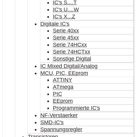
IC's S....T
IC's U....W
IC's X...Z
Digitale IC's
Serie 40xx
Serie 45xx
Serie 74HCxx
Serie 74HCTxx
Sonstige Digital
IC Mixed Digital/Analog
MCU, PIC, EEprom
ATTINY
ATmega
PIC
EEprom
Programmierte IC's
NF-Verstaerker
SMD-IC's
Spannungsregler
Transistoren