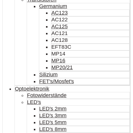
Germanium
AC123
AC122
AC125
AC121
AC128
EFT83C
MP14
MP16
MP20/21
Silizium
FET's/Mosfet's
Optoelektronik
Fotowiderstände
LED's
LED's 2mm
LED's 3mm
LED's 5mm
LED's 8mm