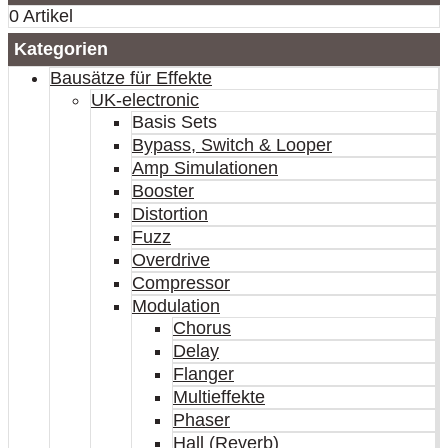
0 Artikel
Kategorien
Bausätze für Effekte
UK-electronic
Basis Sets
Bypass, Switch & Looper
Amp Simulationen
Booster
Distortion
Fuzz
Overdrive
Compressor
Modulation
Chorus
Delay
Flanger
Multieffekte
Phaser
Hall (Reverb)