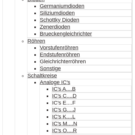
Germaniumdioden
Siliziumdioden
Schottky Dioden
Zenerdioden
Brueckengleichrichter
Röhren
Vorstufenröhren
Endstufenröhren
Gleichrichterröhren
Sonstige
Schaltkreise
Analoge IC's
IC's A....B
IC's C....D
IC's E....F
IC's G....J
IC's K....L
IC's M....N
IC's O....R