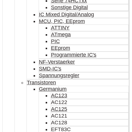
Serie 74HCTxx
Sonstige Digital
IC Mixed Digital/Analog
MCU, PIC, EEprom
ATTINY
ATmega
PIC
EEprom
Programmierte IC's
NF-Verstaerker
SMD-IC's
Spannungsregler
Transistoren
Germanium
AC123
AC122
AC125
AC121
AC128
EFT83C