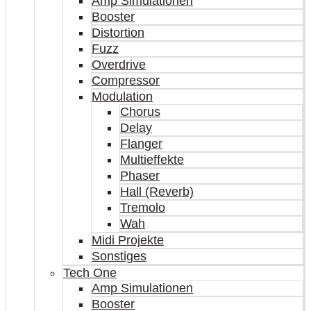
Amp Simulationen
Booster
Distortion
Fuzz
Overdrive
Compressor
Modulation
Chorus
Delay
Flanger
Multieffekte
Phaser
Hall (Reverb)
Tremolo
Wah
Midi Projekte
Sonstiges
Tech One
Amp Simulationen
Booster