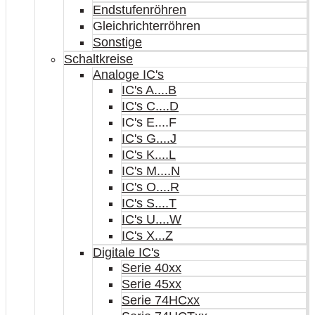
Endstufenröhren
Gleichrichterröhren
Sonstige
Schaltkreise
Analoge IC's
IC's A....B
IC's C....D
IC's E....F
IC's G....J
IC's K....L
IC's M....N
IC's O....R
IC's S....T
IC's U....W
IC's X...Z
Digitale IC's
Serie 40xx
Serie 45xx
Serie 74HCxx