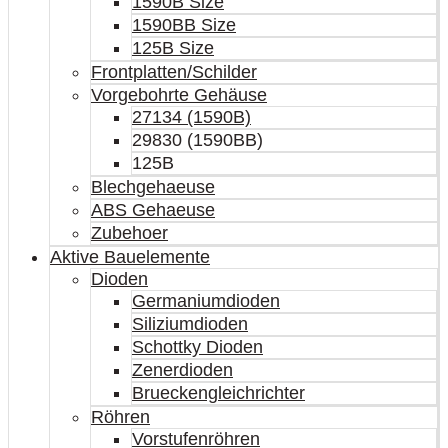
1590B Size
1590BB Size
125B Size
Frontplatten/Schilder
Vorgebohrte Gehäuse
27134 (1590B)
29830 (1590BB)
125B
Blechgehaeuse
ABS Gehaeuse
Zubehoer
Aktive Bauelemente
Dioden
Germaniumdioden
Siliziumdioden
Schottky Dioden
Zenerdioden
Brueckengleichrichter
Röhren
Vorstufenröhren