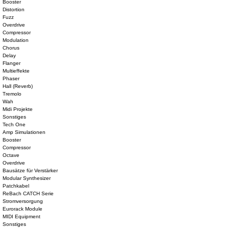
Booster
Distortion
Fuzz
Overdrive
Compressor
Modulation
Chorus
Delay
Flanger
Multieffekte
Phaser
Hall (Reverb)
Tremolo
Wah
Midi Projekte
Sonstiges
Tech One
Amp Simulationen
Booster
Compressor
Octave
Overdrive
Bausätze für Verstärker
Modular Synthesizer
Patchkabel
ReBach CATCH Serie
Stromversorgung
Eurorack Module
MIDI Equipment
Sonstiges