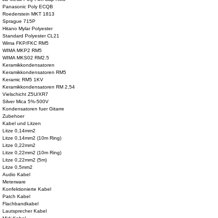
Panasonic Poly ECQB
Roederstein MKT 1813
Sprague 715P
Hitano Mylar Polyester
Standard Polyester CL21
Wima FKP/FKC RM5
WIMA MKP2 RM5
WIMA MKS02 RM2.5
Keramikkondensatoren
Keramikkondensatoren RM5
Keramic RM5 1KV
Keramikkondensatoren RM 2,54
Vielschicht Z5U/XR7
Silver Mica 5%-500V
Kondensatoren fuer Gitarre
Zubehoer
Kabel und Litzen
Litze 0,14mm2
Litze 0,14mm2 (10m Ring)
Litze 0,22mm2
Litze 0,22mm2 (10m Ring)
Litze 0,22mm2 (5m)
Litze 0,5mm2
Audio Kabel
Meterware
Konfektionierte Kabel
Patch Kabel
Flachbandkabel
Lautsprecher Kabel