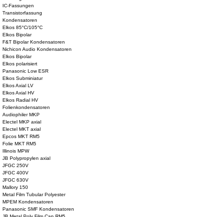
IC-Fassungen
Transistorfassung
Kondensatoren
Elkos 85°C/105°C
Elkos Bipolar
F&T Bipolar Kondensatoren
Nichicon Audio Kondensatoren
Elkos Bipolar
Elkos polarisiert
Panasonic Low ESR
Elkos Subminiatur
Elkos Axial LV
Elkos Axial HV
Elkos Radial HV
Folienkondensatoren
Audiophiler MKP
Electel MKP axial
Electel MKT axial
Epcos MKT RM5
Folie MKT RM5
Illinois MPW
JB Polypropylen axial
JFGC 250V
JFGC 400V
JFGC 630V
Mallory 150
Metal Film Tubular Polyester
MPEM Kondensatoren
Panasonic SMF Kondensatoren
JB Metal Poly Film Cap RM5