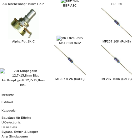
Alu Knebelknopf 19mm Grün
SPL 20
EBF-A3C
Alpha Pot 1K C
MF207 10K (RoHS)
MKT 82nF/63V
MF207 6,2K (RoHS)
MF207 100K (RoHS)
Alu Knopf gerillt 12,7x15,8mm
Blau
Merkliste
0 Artikel
Kategorien
Bausätze für Effekte
UK-electronic
Basis Sets
Bypass, Switch & Looper
Amp Simulationen