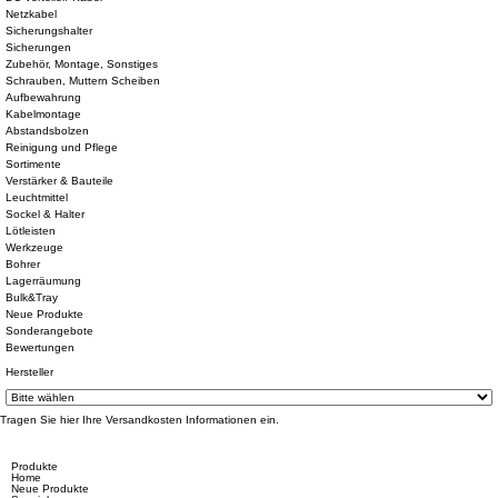
Netzkabel
Sicherungshalter
Sicherungen
Zubehör, Montage, Sonstiges
Schrauben, Muttern Scheiben
Aufbewahrung
Kabelmontage
Abstandsbolzen
Reinigung und Pflege
Sortimente
Verstärker & Bauteile
Leuchtmittel
Sockel & Halter
Lötleisten
Werkzeuge
Bohrer
Lagerräumung
Bulk&Tray
Neue Produkte
Sonderangebote
Bewertungen
Hersteller
Tragen Sie hier Ihre Versandkosten Informationen ein.
Produkte
Home
Neue Produkte