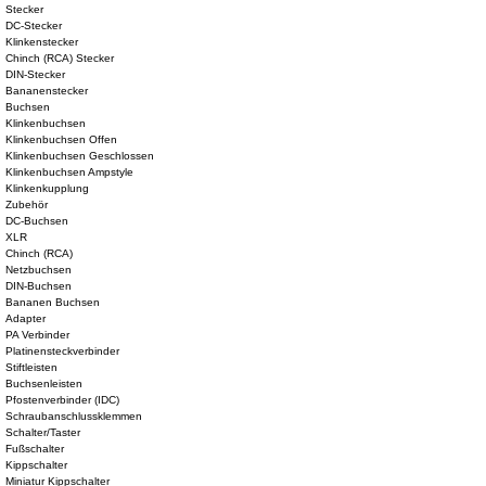
Stecker
DC-Stecker
Klinkenstecker
Chinch (RCA) Stecker
DIN-Stecker
Bananenstecker
Buchsen
Klinkenbuchsen
Klinkenbuchsen Offen
Klinkenbuchsen Geschlossen
Klinkenbuchsen Ampstyle
Klinkenkupplung
Zubehör
DC-Buchsen
XLR
Chinch (RCA)
Netzbuchsen
DIN-Buchsen
Bananen Buchsen
Adapter
PA Verbinder
Platinensteckverbinder
Stiftleisten
Buchsenleisten
Pfostenverbinder (IDC)
Schraubanschlussklemmen
Schalter/Taster
Fußschalter
Kippschalter
Miniatur Kippschalter