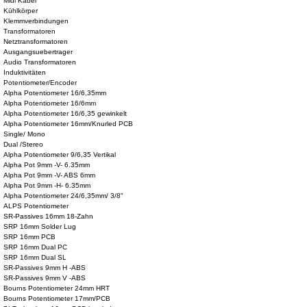
Midi Kabel
Kühlkörper
Klemmverbindungen
Transformatoren
Netztransformatoren
Ausgangsuebertrager
Audio Transformatoren
Induktivitäten
Potentiometer/Encoder
Alpha Potentiometer 16/6,35mm
Alpha Potentiometer 16/6mm
Alpha Potentiometer 16/6,35 gewinkelt
Alpha Potentiometer 16mm/Knurled PCB
Single/ Mono
Dual /Stereo
Alpha Potentiometer 9/6,35 Vertikal
Alpha Pot 9mm -V- 6.35mm
Alpha Pot 9mm -V- ABS 6mm
Alpha Pot 9mm -H- 6.35mm
Alpha Potentiometer 24/6,35mm/ 3/8"
ALPS Potentiometer
SR-Passives 16mm 18-Zahn
SRP 16mm Solder Lug
SRP 16mm PCB
SRP 16mm Dual PC
SRP 16mm Dual SL
SR-Passives 9mm H -ABS
SR-Passives 9mm V -ABS
Bourns Potentiometer 24mm HRT
Bourns Potentiometer 17mm/PCB