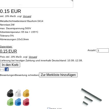
0.15 EUR
inkl. 19% MwSt. zzgl.
Versand
Metallschichtwiderstand Bauform 0414
Nennlast:2W
max. Dauerspannung:500V
Arbeitstemperatur:-55 bis + 155°C
Toleranz:5%
Abmessungen:10x3,9mm
Datenblatt:
Anzahl:
0.15 EUR
Preis inkl. 19% MwSt. zzgl.
Versand
Lieferung bei heutiger Zahlung und innerhalb Deutschland: 10.08.-12.08.
In den Korb
Zur Merkliste hinzufügen
Bewertungen
Bewertung schreiben
Kunden, die dieses Produkt gekauft haben, haben auch folgende Produkte gekauft: