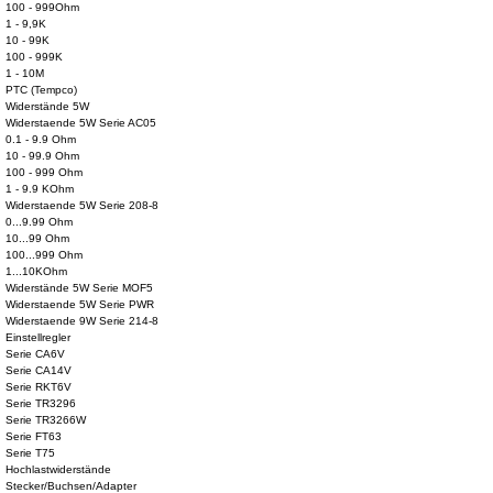
100 - 999Ohm
1 - 9,9K
10 - 99K
100 - 999K
1 - 10M
PTC (Tempco)
Widerstände 5W
Widerstaende 5W Serie AC05
0.1 - 9.9 Ohm
10 - 99.9 Ohm
100 - 999 Ohm
1 - 9.9 KOhm
Widerstaende 5W Serie 208-8
0...9.99 Ohm
10...99 Ohm
100...999 Ohm
1...10KOhm
Widerstände 5W Serie MOF5
Widerstaende 5W Serie PWR
Widerstaende 9W Serie 214-8
Einstellregler
Serie CA6V
Serie CA14V
Serie RKT6V
Serie TR3296
Serie TR3266W
Serie FT63
Serie T75
Hochlastwiderstände
Stecker/Buchsen/Adapter