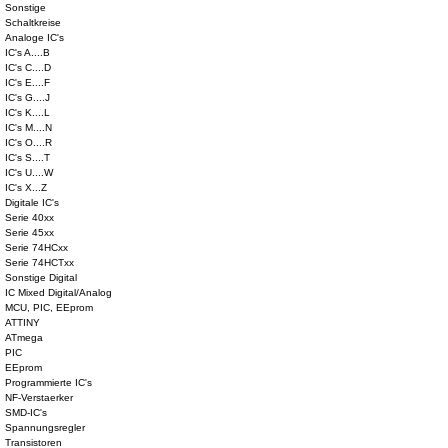
Sonstige
Schaltkreise
Analoge IC's
IC's A....B
IC's C....D
IC's E....F
IC's G....J
IC's K....L
IC's M....N
IC's O....R
IC's S....T
IC's U....W
IC's X...Z
Digitale IC's
Serie 40xx
Serie 45xx
Serie 74HCxx
Serie 74HCTxx
Sonstige Digital
IC Mixed Digital/Analog
MCU, PIC, EEprom
ATTINY
ATmega
PIC
EEprom
Programmierte IC's
NF-Verstaerker
SMD-IC's
Spannungsregler
Transistoren