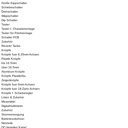
Große Kippschalter
Schiebeschalter
Drehschalter
Wippschalter
Dip Schalter
Taster
Taster f. Chassismontage
Taster für Printmontage
Schalter PCB
Zubehör
Reverb/ Tanks
Knöpfe
Knöpfe fuer 6,35mm Achsen
Plastik Knöpfe
bis 16.5mm
über 16.5mm
Aluminum Knöpfe
Knöpfe Plastik/Alu
Zeigerknöpfe
Knöpfe fuer 6mm Achsen
Knöpfe fuer 18-Zahn Achsen
Knöpfe f. Schieberegler
Löten & Zubehör
Messmittel
Digitalmultimeter
Zubehör
Stromversorgung
Batteriezubehoer
Netzteile
DC-Verteiler/ Kabel