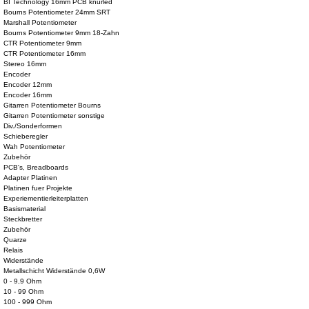
BI Technology 16mm PCB knurled
Bourns Potentiometer 24mm SRT
Marshall Potentiometer
Bourns Potentiometer 9mm 18-Zahn
CTR Potentiometer 9mm
CTR Potentiometer 16mm
Stereo 16mm
Encoder
Encoder 12mm
Encoder 16mm
Gitarren Potentiometer Bourns
Gitarren Potentiometer sonstige
Div./Sonderformen
Schieberegler
Wah Potentiometer
Zubehör
PCB's, Breadboards
Adapter Platinen
Platinen fuer Projekte
Experiementierleiterplatten
Basismaterial
Steckbretter
Zubehör
Quarze
Relais
Widerstände
Metallschicht Widerstände 0,6W
0 - 9,9 Ohm
10 - 99 Ohm
100 - 999 Ohm