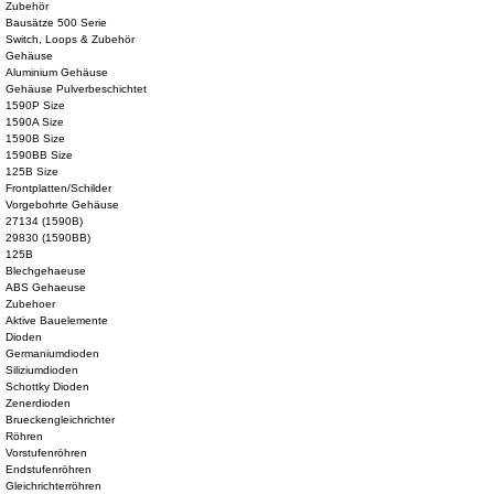
Zubehör
Bausätze 500 Serie
Switch, Loops & Zubehör
Gehäuse
Aluminium Gehäuse
Gehäuse Pulverbeschichtet
1590P Size
1590A Size
1590B Size
1590BB Size
125B Size
Frontplatten/Schilder
Vorgebohrte Gehäuse
27134 (1590B)
29830 (1590BB)
125B
Blechgehaeuse
ABS Gehaeuse
Zubehoer
Aktive Bauelemente
Dioden
Germaniumdioden
Siliziumdioden
Schottky Dioden
Zenerdioden
Brueckengleichrichter
Röhren
Vorstufenröhren
Endstufenröhren
Gleichrichterröhren