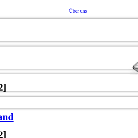
Über uns
2
]
and
2
]