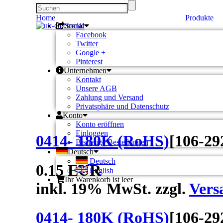
Home
Produkte
Social
Facebook
Twitter
Google +
Pinterest
Unternehmen
Kontakt
Unsere AGB
Zahlung und Versand
Privatsphäre und Datenschutz
Konto
Konto eröffnen
Einloggen
0414- 180K (RoHS)
[
106-29
Bisherige Bestellungen
Deutsch
Deutsch
0.15 EUR
English
Ihr Warenkorb ist leer
inkl. 19% MwSt. zzgl.
Vers
0414- 180K (RoHS)
[
106-29