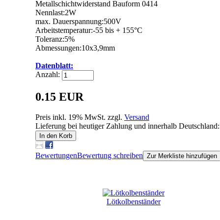
Metallschichtwiderstand Bauform 0414
Nennlast:2W
max. Dauerspannung:500V
Arbeitstemperatur:-55 bis + 155°C
Toleranz:5%
Abmessungen:10x3,9mm
Datenblatt:
Anzahl:
0.15 EUR
Preis inkl. 19% MwSt. zzgl.
Versand
Lieferung bei heutiger Zahlung und innerhalb Deutschland:
In den Korb
Bewertungen
Bewertung schreiben
Zur Merkliste hinzufügen
Kunden, die dieses Produkt gekauft haben, haben auch fol
Lötkolbenständer