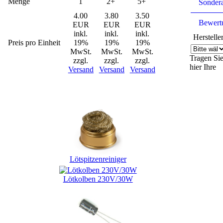
Menge
1
2+
5+
Sonder
4.00
3.80
3.50
Bewert
EUR
EUR
EUR
inkl.
inkl.
inkl.
Herstelle
Preis pro Einheit
19%
19%
19%
MwSt.
MwSt.
MwSt.
Tragen Si
zzgl.
zzgl.
zzgl.
hier Ihre
Versand
Versand
Versand
Kunden, die dieses Produkt gekauft haben, haben auch
folgende Produkte gekauft:
Lötspitzenreiniger
Lötkolben 230V/30W