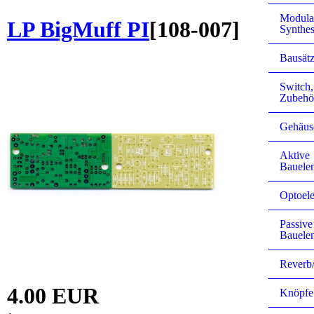
Modula
LP BigMuff PI
[
108-007
]
Synthes
Bausätz
Switch
Zubehö
Gehäus
Aktive
Bauele
Optoele
Passive
Bauele
Reverb
4.00 EUR
Knöpfe