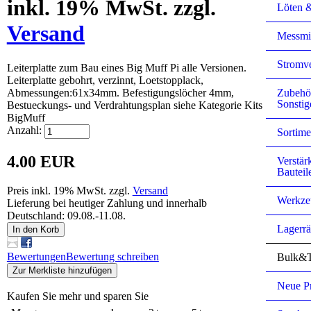
inkl. 19% MwSt. zzgl.
Löten 
Versand
Messmit
Stromv
Leiterplatte zum Bau eines Big Muff Pi alle Versionen.
Leiterplatte gebohrt, verzinnt, Loetstopplack,
Abmessungen:61x34mm. Befestigungslöcher 4mm,
Zubehö
Sonstig
Bestueckungs- und Verdrahtungsplan siehe Kategorie Kits
BigMuff
Anzahl:
Sortime
4.00 EUR
Verstär
Bauteil
Preis inkl. 19% MwSt. zzgl.
Versand
Werkze
Lieferung bei heutiger Zahlung und innerhalb
Deutschland: 09.08.-11.08.
Lagerr
In den Korb
Bewertungen
Bewertung schreiben
Bulk&T
Zur Merkliste hinzufügen
Neue P
Kaufen Sie mehr und sparen Sie