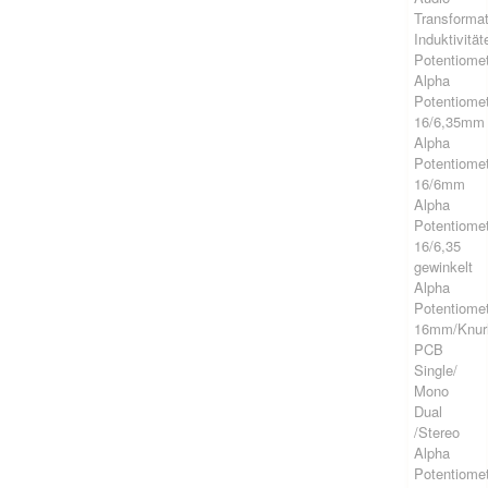
Transforma
Induktivität
Potentiome
Alpha
Potentiome
16/6,35mm
Alpha
Potentiome
16/6mm
Alpha
Potentiome
16/6,35
gewinkelt
Alpha
Potentiome
16mm/Knur
PCB
Single/
Mono
Dual
/Stereo
Alpha
Potentiome