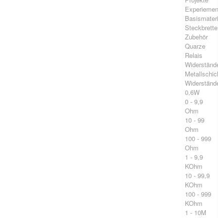
Experiement
Basismateri
Steckbrette
Zubehör
Quarze
Relais
Widerständ
Metallschic
Widerständ
0,6W
0 - 9,9
Ohm
10 - 99
Ohm
100 - 999
Ohm
1 - 9,9
KOhm
10 - 99,9
KOhm
100 - 999
KOhm
1 - 10M