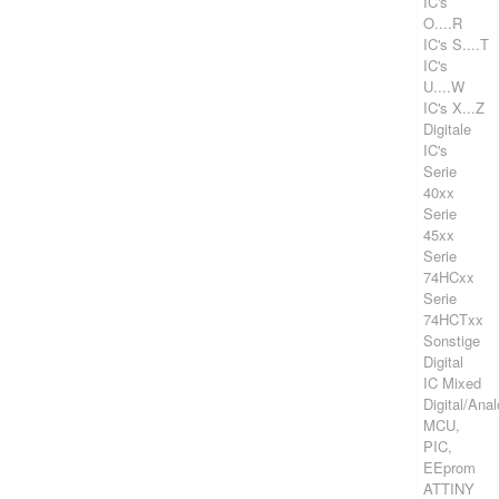
IC's
O....R
IC's S....T
IC's
U....W
IC's X...Z
Digitale
IC's
Serie
40xx
Serie
45xx
Serie
74HCxx
Serie
74HCTxx
Sonstige
Digital
IC Mixed
Digital/Ana
MCU,
PIC,
EEprom
ATTINY