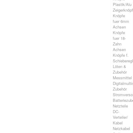
Plastik/Alu
Zeigerknöp
Knöpfe
fuer 6mm
Achsen
Knöpfe
fuer 18-
Zahn
Achsen
Knöpfe f.
Schieberegl
Löten &
Zubehör
Messmittel
Digitalmult
Zubehör
Stromverso
Batteriezub
Netzteile
DC-
Verteiler/
Kabel
Netzkabel