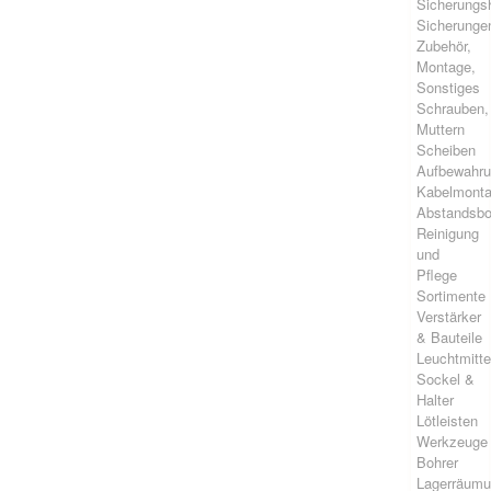
Sicherungsh
Sicherunge
Zubehör,
Montage,
Sonstiges
Schrauben,
Muttern
Scheiben
Aufbewahr
Kabelmont
Abstandsbo
Reinigung
und
Pflege
Sortimente
Verstärker
& Bauteile
Leuchtmitte
Sockel &
Halter
Lötleisten
Werkzeuge
Bohrer
Lagerräum