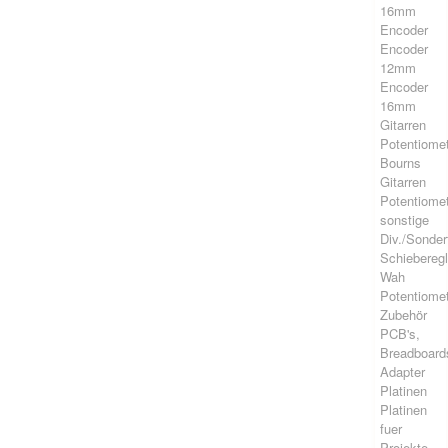
16mm
Encoder
Encoder
12mm
Encoder
16mm
Gitarren
Potentiome
Bourns
Gitarren
Potentiome
sonstige
Div./Sonde
Schieberegl
Wah
Potentiome
Zubehör
PCB's,
Breadboard
Adapter
Platinen
Platinen
fuer
Projekte