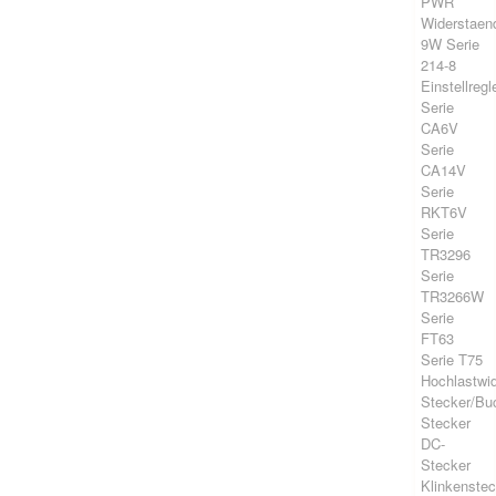
PWR
Widerstaen
9W Serie
214-8
Einstellregl
Serie
CA6V
Serie
CA14V
Serie
RKT6V
Serie
TR3296
Serie
TR3266W
Serie
FT63
Serie T75
Hochlastwi
Stecker/Bu
Stecker
DC-
Stecker
Klinkenstec