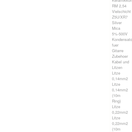
Keramikkon
RM 2,54
Vielschicht
Z5U/XR7
Silver
Mica
5%-500V
Kondensato
fuer
Gitarre
Zubehoer
Kabel und
Litzen
Litze
0,14mm2
Litze
0,14mm2
(10m
Ring)
Litze
0,22mm2
Litze
0,22mm2
(10m