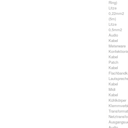
Ring)
Litze
0,22mm2
(5m)
Litze
0,5mm2
Audio
Kabel
Meterware
Konfektioni
Kabel
Patch
Kabel
Flachbandk
Lautsprech
Kabel
Midi
Kabel
Kühlkörper
Klemmverb
Transforma
Netztransf
Ausgangsue
Audio