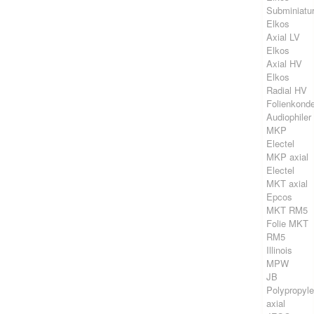
Subminiatu
Elkos
Axial LV
Elkos
Axial HV
Elkos
Radial HV
Folienkond
Audiophiler
MKP
Electel
MKP axial
Electel
MKT axial
Epcos
MKT RM5
Folie MKT
RM5
Illinois
MPW
JB
Polypropyl
axial