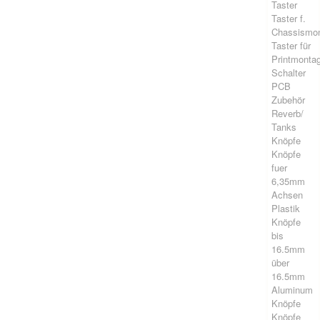
Taster
Taster f.
Chassismo
Taster für
Printmonta
Schalter
PCB
Zubehör
Reverb/
Tanks
Knöpfe
Knöpfe
fuer
6,35mm
Achsen
Plastik
Knöpfe
bis
16.5mm
über
16.5mm
Aluminum
Knöpfe
Knöpfe