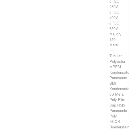
JFGC
250V
JFGC
400V
JFGC
630V
Mallory
150
Metal
Film
Tubular
Polyester
MPEM
Kondensato
Panasonic
SMF
Kondensato
JB Metal
Poly Film
Cap RM5
Panasonic
Poly
ECQB
Roederstei