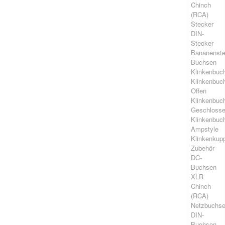
Chinch
(RCA)
Stecker
DIN-
Stecker
Bananenste
Buchsen
Klinkenbuc
Klinkenbuc
Offen
Klinkenbuc
Geschloss
Klinkenbuc
Ampstyle
Klinkenkup
Zubehör
DC-
Buchsen
XLR
Chinch
(RCA)
Netzbuchs
DIN-
Buchsen