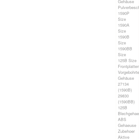
Gehäuse
Pulverbesch
1590P
Size
1590A
Size
1590B
Size
1590BB
Size
125B Size
Frontplatte
Vorgebohrt
Gehäuse
27134
(1590B)
29830
(1590BB)
125B
Blechgeha
ABS
Gehaeuse
Zubehoer
Aktive