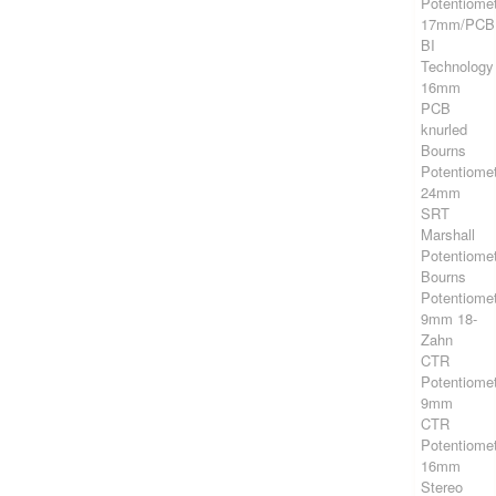
Potentiome
17mm/PCB
BI
Technology
16mm
PCB
knurled
Bourns
Potentiome
24mm
SRT
Marshall
Potentiome
Bourns
Potentiome
9mm 18-
Zahn
CTR
Potentiome
9mm
CTR
Potentiome
16mm
Stereo