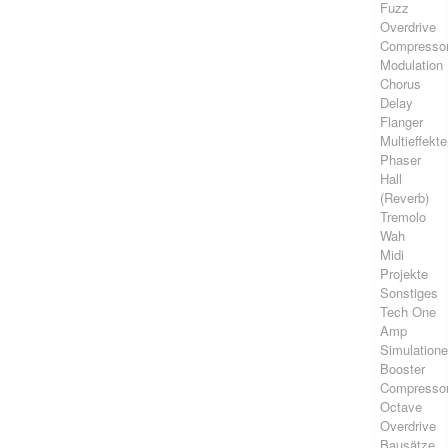
Fuzz
Overdrive
Compresso
Modulation
Chorus
Delay
Flanger
Multieffekte
Phaser
Hall
(Reverb)
Tremolo
Wah
Midi
Projekte
Sonstiges
Tech One
Amp
Simulation
Booster
Compresso
Octave
Overdrive
Bausätze