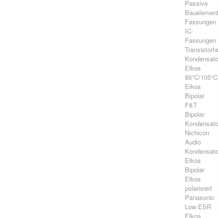
Passive
Bauelemen
Fassungen
IC-
Fassungen
Transistorf
Kondensato
Elkos
85°C/105°C
Elkos
Bipolar
F&T
Bipolar
Kondensato
Nichicon
Audio
Kondensato
Elkos
Bipolar
Elkos
polarisiert
Panasonic
Low ESR
Elkos