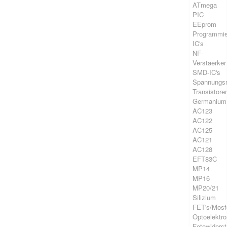
ATmega
PIC
EEprom
Programmie
IC's
NF-
Verstaerker
SMD-IC's
Spannungsr
Transistore
Germanium
AC123
AC122
AC125
AC121
AC128
EFT83C
MP14
MP16
MP20/21
Silizium
FET's/Mosf
Optoelektro
Fotowiders