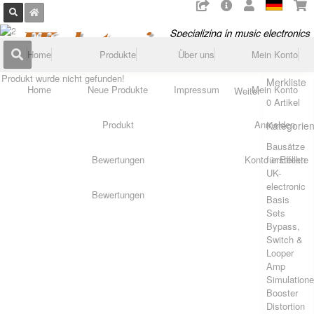
Home
Produkte
Über uns
Mein Konto
Produkt wurde nicht gefunden!
Merkliste
Home
Neue Produkte
Impressum
Mein Konto
Weiter
0 Artikel
Produkt
Anmelden
Kategorie
Bausätze
Bewertungen
Konto erstellen
für Effekte
UK-
electronic
Bewertungen
Basis
Sets
Bypass,
Switch &
Looper
Amp
Simulation
Booster
Distortion