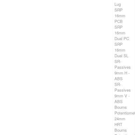
Lug
SRP
16mm
PCB
SRP
16mm
Dual PC
SRP
16mm
Dual SL
SR-
Passives
9mm H -
ABS
SR-
Passives
9mm V -
ABS
Bourns
Potentiome
24mm
HRT
Bourns