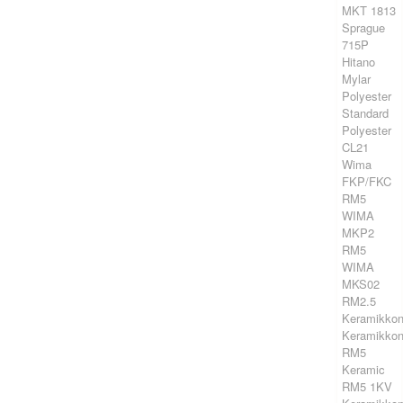
MKT 1813
Sprague
715P
Hitano
Mylar
Polyester
Standard
Polyester
CL21
Wima
FKP/FKC
RM5
WIMA
MKP2
RM5
WIMA
MKS02
RM2.5
Keramikkon
Keramikkon
RM5
Keramic
RM5 1KV