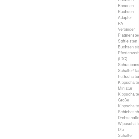
Bananen
Buchsen
Adapter
PA
Verbinder
Platinenste
Stiftleisten
Buchsenlei
Pfostenverb
(IDC)
Schrauban
Schalter/Ta
Fußschalte
Kippschalte
Miniatur
Kippschalte
Große
Kippschalte
Schiebesch
Drehschalte
Wippschalt
Dip
Schalter