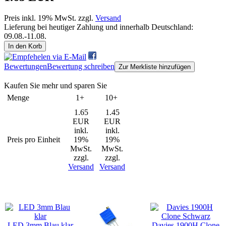
Preis inkl. 19% MwSt. zzgl.
Versand
Lieferung bei heutiger Zahlung und innerhalb Deutschland:
09.08.-11.08.
In den Korb
Bewertungen
Bewertung schreiben
Zur Merkliste hinzufügen
Kaufen Sie mehr und sparen Sie
Menge
1+
10+
1.65
1.45
EUR
EUR
inkl.
inkl.
Preis pro Einheit
19%
19%
MwSt.
MwSt.
zzgl.
zzgl.
Versand
Versand
Kunden, die dieses Produkt gekauft haben, haben auch folgende
Produkte gekauft:
LED 3mm Blau klar
Davies 1900H Clone