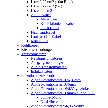
Litze 0,22mm2 (10m Ring)
Litze 0,22mm2 (5m)
Litze 0,5mm2
Audio Kabel
Meterware
Konfektionierte Kabel
Patch Kabel
Flachbandkabel
Lautsprecher Kabel
Midi Kabel
Kühlkörper
Klemmverbindungen
Transformatoren
Netztransformatoren
Ausgangsuebertrager
Audio Transformatoren
Induktivitäten
Potentiometer/Encoder
Alpha Potentiometer 16/6,35mm
Alpha Potentiometer 16/6mm
Alpha Potentiometer 16/6,35 gewinkelt
Alpha Potentiometer 16mm/Knurled PCB
Single/ Mono
Dual /Stereo
Alpha Potentiometer 9/6,35 Vertikal