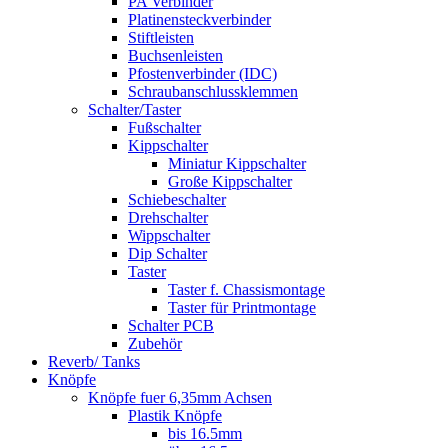
PA Verbinder
Platinensteckverbinder
Stiftleisten
Buchsenleisten
Pfostenverbinder (IDC)
Schraubanschlussklemmen
Schalter/Taster
Fußschalter
Kippschalter
Miniatur Kippschalter
Große Kippschalter
Schiebeschalter
Drehschalter
Wippschalter
Dip Schalter
Taster
Taster f. Chassismontage
Taster für Printmontage
Schalter PCB
Zubehör
Reverb/ Tanks
Knöpfe
Knöpfe fuer 6,35mm Achsen
Plastik Knöpfe
bis 16.5mm