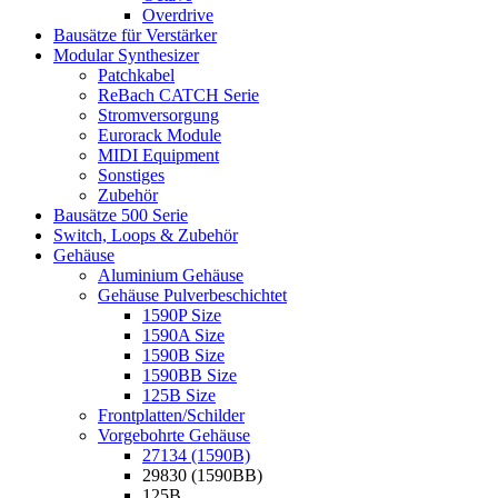
Overdrive
Bausätze für Verstärker
Modular Synthesizer
Patchkabel
ReBach CATCH Serie
Stromversorgung
Eurorack Module
MIDI Equipment
Sonstiges
Zubehör
Bausätze 500 Serie
Switch, Loops & Zubehör
Gehäuse
Aluminium Gehäuse
Gehäuse Pulverbeschichtet
1590P Size
1590A Size
1590B Size
1590BB Size
125B Size
Frontplatten/Schilder
Vorgebohrte Gehäuse
27134 (1590B)
29830 (1590BB)
125B