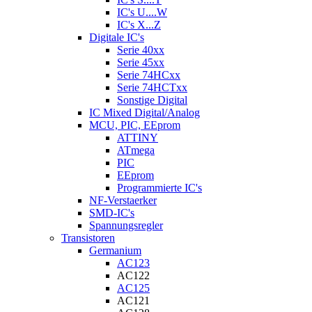
IC's U....W
IC's X...Z
Digitale IC's
Serie 40xx
Serie 45xx
Serie 74HCxx
Serie 74HCTxx
Sonstige Digital
IC Mixed Digital/Analog
MCU, PIC, EEprom
ATTINY
ATmega
PIC
EEprom
Programmierte IC's
NF-Verstaerker
SMD-IC's
Spannungsregler
Transistoren
Germanium
AC123
AC122
AC125
AC121