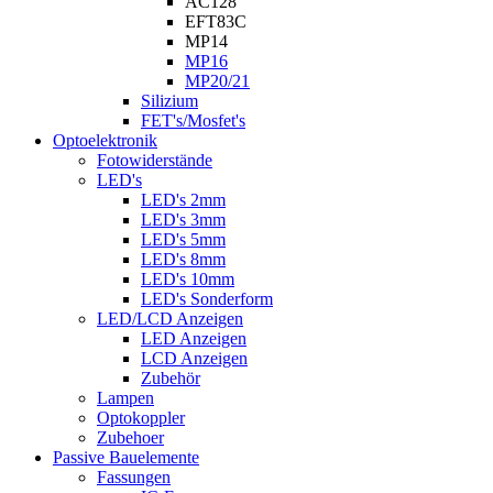
AC128
EFT83C
MP14
MP16
MP20/21
Silizium
FET's/Mosfet's
Optoelektronik
Fotowiderstände
LED's
LED's 2mm
LED's 3mm
LED's 5mm
LED's 8mm
LED's 10mm
LED's Sonderform
LED/LCD Anzeigen
LED Anzeigen
LCD Anzeigen
Zubehör
Lampen
Optokoppler
Zubehoer
Passive Bauelemente
Fassungen