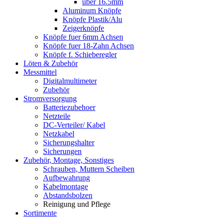
über 16.5mm
Aluminum Knöpfe
Knöpfe Plastik/Alu
Zeigerknöpfe
Knöpfe fuer 6mm Achsen
Knöpfe fuer 18-Zahn Achsen
Knöpfe f. Schieberegler
Löten & Zubehör
Messmittel
Digitalmultimeter
Zubehör
Stromversorgung
Batteriezubehoer
Netzteile
DC-Verteiler/ Kabel
Netzkabel
Sicherungshalter
Sicherungen
Zubehör, Montage, Sonstiges
Schrauben, Muttern Scheiben
Aufbewahrung
Kabelmontage
Abstandsbolzen
Reinigung und Pflege
Sortimente