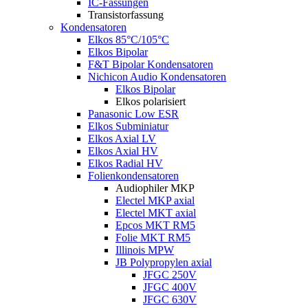
IC-Fassungen
Transistorfassung
Kondensatoren
Elkos 85°C/105°C
Elkos Bipolar
F&T Bipolar Kondensatoren
Nichicon Audio Kondensatoren
Elkos Bipolar
Elkos polarisiert
Panasonic Low ESR
Elkos Subminiatur
Elkos Axial LV
Elkos Axial HV
Elkos Radial HV
Folienkondensatoren
Audiophiler MKP
Electel MKP axial
Electel MKT axial
Epcos MKT RM5
Folie MKT RM5
Illinois MPW
JB Polypropylen axial
JFGC 250V
JFGC 400V
JFGC 630V