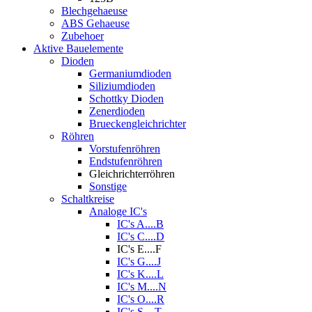
Blechgehaeuse
ABS Gehaeuse
Zubehoer
Aktive Bauelemente
Dioden
Germaniumdioden
Siliziumdioden
Schottky Dioden
Zenerdioden
Brueckengleichrichter
Röhren
Vorstufenröhren
Endstufenröhren
Gleichrichterröhren
Sonstige
Schaltkreise
Analoge IC's
IC's A....B
IC's C....D
IC's E....F
IC's G....J
IC's K....L
IC's M....N
IC's O....R
IC's S....T