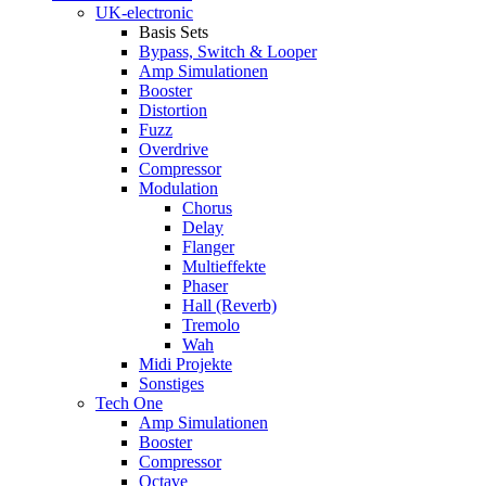
UK-electronic
Basis Sets
Bypass, Switch & Looper
Amp Simulationen
Booster
Distortion
Fuzz
Overdrive
Compressor
Modulation
Chorus
Delay
Flanger
Multieffekte
Phaser
Hall (Reverb)
Tremolo
Wah
Midi Projekte
Sonstiges
Tech One
Amp Simulationen
Booster
Compressor
Octave