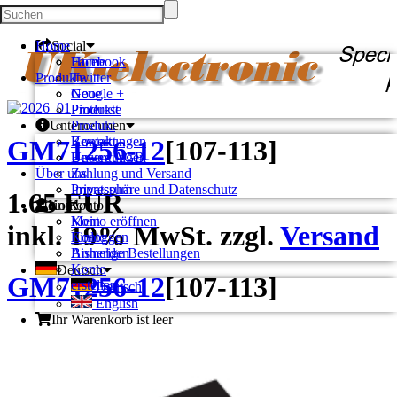
Home
Social
Facebook
Home
Produkte
Twitter
Google +
Neue
Pinterest
Produkte
Unternehmen
Produkt
Kontakt
Bewertungen
GM71256-12
[
107-113
]
Unsere AGB
Bewertungen
Über uns
Zahlung und Versand
Privatsphäre und Datenschutz
Impressum
1.65 EUR
Mein Konto
Konto
Konto eröffnen
Mein
inkl. 19% MwSt. zzgl.
Versand
Einloggen
Konto
Bisherige Bestellungen
Anmelden
Konto
Deutsch
GM71256-12
[
107-113
]
erstellen
Deutsch
English
Ihr Warenkorb ist leer