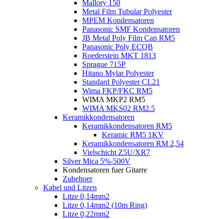
Mallory 150
Metal Film Tubular Polyester
MPEM Kondensatoren
Panasonic SMF Kondensatoren
JB Metal Poly Film Cap RM5
Panasonic Poly ECQB
Roederstein MKT 1813
Sprague 715P
Hitano Mylar Polyester
Standard Polyester CL21
Wima FKP/FKC RM5
WIMA MKP2 RM5
WIMA MKS02 RM2.5
Keramikkondensatoren
Keramikkondensatoren RM5
Keramic RM5 1KV
Keramikkondensatoren RM 2,54
Vielschicht Z5U/XR7
Silver Mica 5%-500V
Kondensatoren fuer Gitarre
Zubehoer
Kabel und Litzen
Litze 0,14mm2
Litze 0,14mm2 (10m Ring)
Litze 0,22mm2