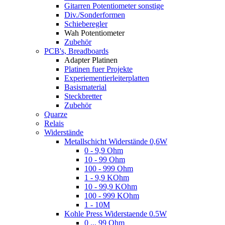
Gitarren Potentiometer sonstige
Div./Sonderformen
Schieberegler
Wah Potentiometer
Zubehör
PCB's, Breadboards
Adapter Platinen
Platinen fuer Projekte
Experiementierleiterplatten
Basismaterial
Steckbretter
Zubehör
Quarze
Relais
Widerstände
Metallschicht Widerstände 0,6W
0 - 9,9 Ohm
10 - 99 Ohm
100 - 999 Ohm
1 - 9,9 KOhm
10 - 99,9 KOhm
100 - 999 KOhm
1 - 10M
Kohle Press Widerstaende 0.5W
0 ... 99 Ohm