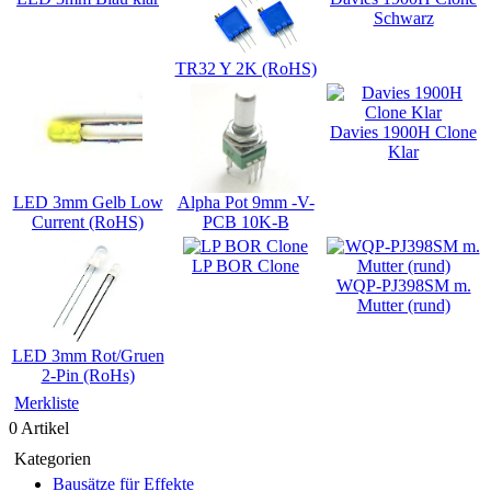
Schwarz
TR32 Y 2K (RoHS)
Davies 1900H Clone
Klar
LED 3mm Gelb Low
Alpha Pot 9mm -V-
Current (RoHS)
PCB 10K-B
LP BOR Clone
WQP-PJ398SM m.
Mutter (rund)
LED 3mm Rot/Gruen
2-Pin (RoHs)
Merkliste
0 Artikel
Kategorien
Bausätze für Effekte