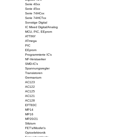
Serie 40xx
Serie 45xx
Serie 74HCxx
Serie 74HCTxx
Sonstige Digital
IC Mixed Digital/Analog
MCU, PIC, EEprom
ATTINY
ATmega
PIC
EEprom
Programmierte IC's
NF-Verstaerker
SMD-IC's
Spannungsregler
Transistoren
Germanium
AC123
AC122
AC125
AC121
AC128
EFT83C
MP14
MP16
MP20/21
Silizium
FET's/Mosfet's
Optoelektronik