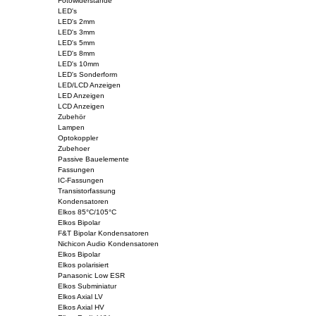
Fotowiderstände
LED's
LED's 2mm
LED's 3mm
LED's 5mm
LED's 8mm
LED's 10mm
LED's Sonderform
LED/LCD Anzeigen
LED Anzeigen
LCD Anzeigen
Zubehör
Lampen
Optokoppler
Zubehoer
Passive Bauelemente
Fassungen
IC-Fassungen
Transistorfassung
Kondensatoren
Elkos 85°C/105°C
Elkos Bipolar
F&T Bipolar Kondensatoren
Nichicon Audio Kondensatoren
Elkos Bipolar
Elkos polarisiert
Panasonic Low ESR
Elkos Subminiatur
Elkos Axial LV
Elkos Axial HV