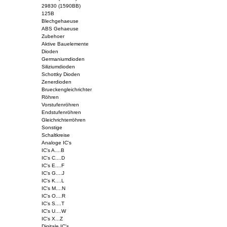
29830 (1590BB)
125B
Blechgehaeuse
ABS Gehaeuse
Zubehoer
Aktive Bauelemente
Dioden
Germaniumdioden
Siliziumdioden
Schottky Dioden
Zenerdioden
Brueckengleichrichter
Röhren
Vorstufenröhren
Endstufenröhren
Gleichrichterröhren
Sonstige
Schaltkreise
Analoge IC's
IC's A....B
IC's C....D
IC's E....F
IC's G....J
IC's K....L
IC's M....N
IC's O....R
IC's S....T
IC's U....W
IC's X...Z
Digitale IC's