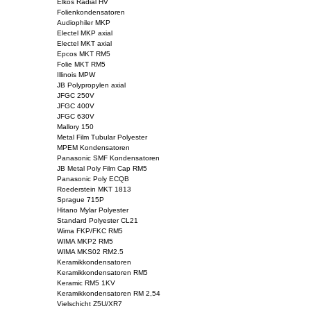
Elkos Radial HV
Folienkondensatoren
Audiophiler MKP
Electel MKP axial
Electel MKT axial
Epcos MKT RM5
Folie MKT RM5
Illinois MPW
JB Polypropylen axial
JFGC 250V
JFGC 400V
JFGC 630V
Mallory 150
Metal Film Tubular Polyester
MPEM Kondensatoren
Panasonic SMF Kondensatoren
JB Metal Poly Film Cap RM5
Panasonic Poly ECQB
Roederstein MKT 1813
Sprague 715P
Hitano Mylar Polyester
Standard Polyester CL21
Wima FKP/FKC RM5
WIMA MKP2 RM5
WIMA MKS02 RM2.5
Keramikkondensatoren
Keramikkondensatoren RM5
Keramic RM5 1KV
Keramikkondensatoren RM 2,54
Vielschicht Z5U/XR7