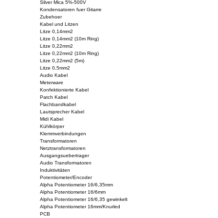
Silver Mica 5%-500V
Kondensatoren fuer Gitarre
Zubehoer
Kabel und Litzen
Litze 0,14mm2
Litze 0,14mm2 (10m Ring)
Litze 0,22mm2
Litze 0,22mm2 (10m Ring)
Litze 0,22mm2 (5m)
Litze 0,5mm2
Audio Kabel
Meterware
Konfektionierte Kabel
Patch Kabel
Flachbandkabel
Lautsprecher Kabel
Midi Kabel
Kühlkörper
Klemmverbindungen
Transformatoren
Netztransformatoren
Ausgangsuebertrager
Audio Transformatoren
Induktivitäten
Potentiometer/Encoder
Alpha Potentiometer 16/6,35mm
Alpha Potentiometer 16/6mm
Alpha Potentiometer 16/6,35 gewinkelt
Alpha Potentiometer 16mm/Knurled
PCB