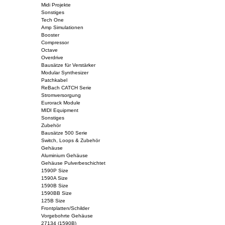
Midi Projekte
Sonstiges
Tech One
Amp Simulationen
Booster
Compressor
Octave
Overdrive
Bausätze für Verstärker
Modular Synthesizer
Patchkabel
ReBach CATCH Serie
Stromversorgung
Eurorack Module
MIDI Equipment
Sonstiges
Zubehör
Bausätze 500 Serie
Switch, Loops & Zubehör
Gehäuse
Aluminium Gehäuse
Gehäuse Pulverbeschichtet
1590P Size
1590A Size
1590B Size
1590BB Size
125B Size
Frontplatten/Schilder
Vorgebohrte Gehäuse
27134 (1590B)