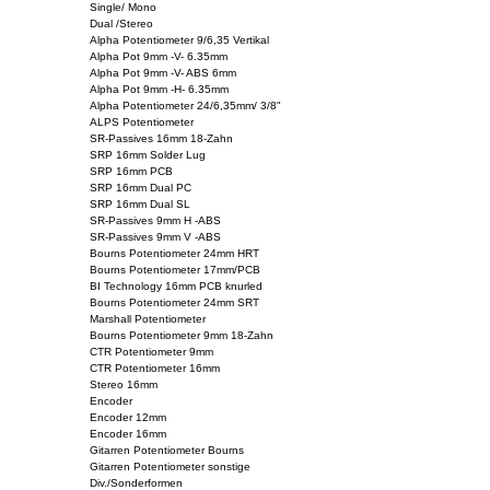
Single/ Mono
Dual /Stereo
Alpha Potentiometer 9/6,35 Vertikal
Alpha Pot 9mm -V- 6.35mm
Alpha Pot 9mm -V- ABS 6mm
Alpha Pot 9mm -H- 6.35mm
Alpha Potentiometer 24/6,35mm/ 3/8"
ALPS Potentiometer
SR-Passives 16mm 18-Zahn
SRP 16mm Solder Lug
SRP 16mm PCB
SRP 16mm Dual PC
SRP 16mm Dual SL
SR-Passives 9mm H -ABS
SR-Passives 9mm V -ABS
Bourns Potentiometer 24mm HRT
Bourns Potentiometer 17mm/PCB
BI Technology 16mm PCB knurled
Bourns Potentiometer 24mm SRT
Marshall Potentiometer
Bourns Potentiometer 9mm 18-Zahn
CTR Potentiometer 9mm
CTR Potentiometer 16mm
Stereo 16mm
Encoder
Encoder 12mm
Encoder 16mm
Gitarren Potentiometer Bourns
Gitarren Potentiometer sonstige
Div./Sonderformen