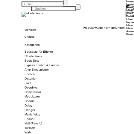
Hom
Hom
Soc
Prod
Face
Neue
Twitte
Prod
Goog
Bewe
Pinte
Über
Un
Impr
Konta
Mein
Unse
Produkt wurde nicht gefunden!
Mein
Merkliste
Zahl
Anme
Priva
Konto
0 Artikel
Kon
Konto
Einl
Kategorien
Bishe
Bausätze für Effekte
UK-electronic
Basis Sets
Ihr
Bypass, Switch & Looper
Amp Simulationen
Booster
Distortion
Fuzz
Overdrive
Compressor
Modulation
Chorus
Delay
Flanger
Multieffekte
Phaser
Hall (Reverb)
Tremolo
Wah