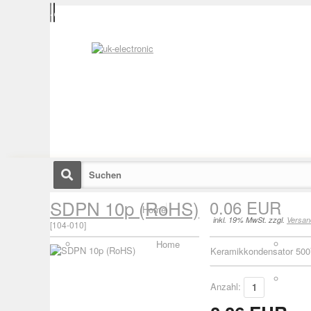
SDPN 10p (RoHS)
0.06 EUR
Home
inkl. 19% MwSt. zzgl.
Versan
[
104-010
]
Home
Keramikkondensator 500
Anzahl: