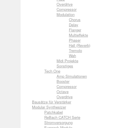
Overdrive
Compressor
Modulation
Chorus
Delay
Flanger
Multieffekte
Phaser
Hall (Reverb)
Tremolo
Wah
Midi Projekte
Sonstiges
Tech One
Amp Simulationen
Booster
Compressor
Octave
Overdrive
Bausätze für Verstärker
Modular Synthesizer
Patchkabel
ReBach CATCH Serie
Stromversorgung
Eurorack Module