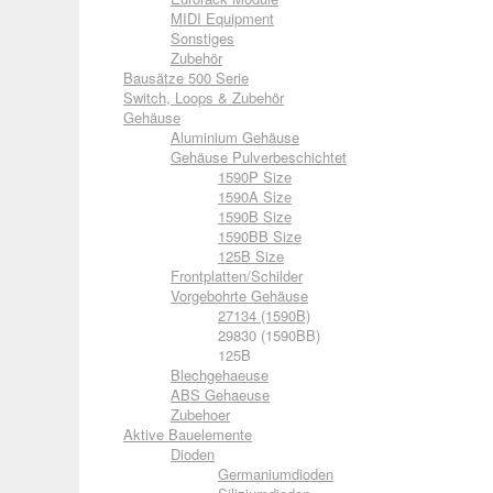
MIDI Equipment
Sonstiges
Zubehör
Bausätze 500 Serie
Switch, Loops & Zubehör
Gehäuse
Aluminium Gehäuse
Gehäuse Pulverbeschichtet
1590P Size
1590A Size
1590B Size
1590BB Size
125B Size
Frontplatten/Schilder
Vorgebohrte Gehäuse
27134 (1590B)
29830 (1590BB)
125B
Blechgehaeuse
ABS Gehaeuse
Zubehoer
Aktive Bauelemente
Dioden
Germaniumdioden