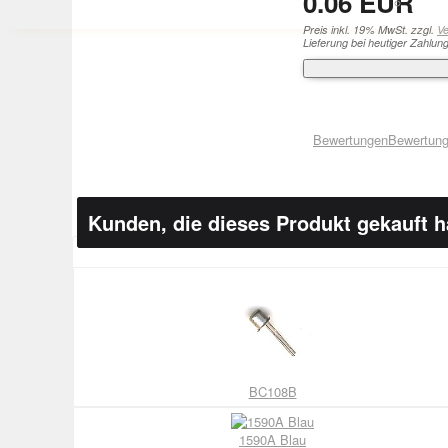
0.06 EUR
Preis inkl. 19% MwSt. zzgl.
V
Lieferung bei heutiger Zahlun
Bewertungen
Bewertung
Kunden, die dieses Produkt gekauft 
BC108B
1590A Blau