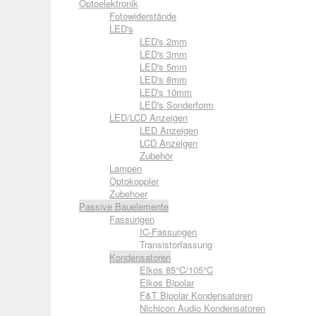
Optoelektronik
Fotowiderstände
LED's
LED's 2mm
LED's 3mm
LED's 5mm
LED's 8mm
LED's 10mm
LED's Sonderform
LED/LCD Anzeigen
LED Anzeigen
LCD Anzeigen
Zubehör
Lampen
Optokoppler
Zubehoer
Passive Bauelemente
Fassungen
IC-Fassungen
Transistorfassung
Kondensatoren
Elkos 85°C/105°C
Elkos Bipolar
F&T Bipolar Kondensatoren
Nichicon Audio Kondensatoren