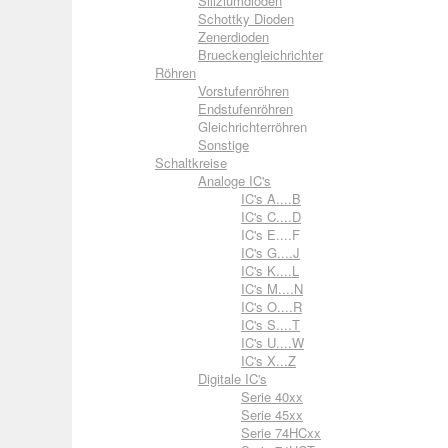
Siliziumdioden
Schottky Dioden
Zenerdioden
Brueckengleichrichter
Röhren
Vorstufenröhren
Endstufenröhren
Gleichrichterröhren
Sonstige
Schaltkreise
Analoge IC's
IC's A....B
IC's C....D
IC's E....F
IC's G....J
IC's K....L
IC's M....N
IC's O....R
IC's S....T
IC's U....W
IC's X...Z
Digitale IC's
Serie 40xx
Serie 45xx
Serie 74HCxx