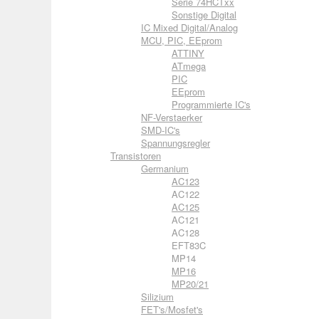
Serie 74HCTxx
Sonstige Digital
IC Mixed Digital/Analog
MCU, PIC, EEprom
ATTINY
ATmega
PIC
EEprom
Programmierte IC's
NF-Verstaerker
SMD-IC's
Spannungsregler
Transistoren
Germanium
AC123
AC122
AC125
AC121
AC128
EFT83C
MP14
MP16
MP20/21
Silizium
FET's/Mosfet's