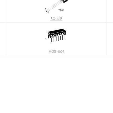
BC182B
MOS 4007