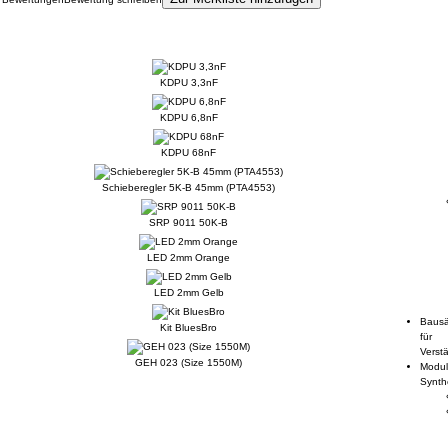
Kunden, die dieses Produkt gekauft haben, haben auch folgende Produkte
gekauft:
KDPU 3,3nF
KDPU 6,8nF
KDPU 68nF
Schieberegler 5K-B 45mm (PTA4553)
SRP 9011 50K-B
LED 2mm Orange
LED 2mm Gelb
Bausä
Kit BluesBro
für
Verstä
GEH 023 (Size 1550M)
Modul
Synth