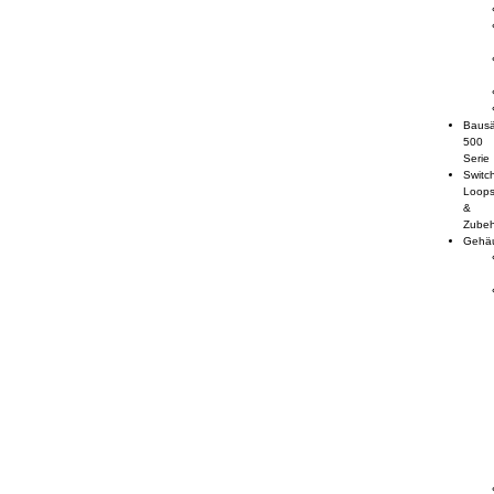
Bausä
500
Serie
Switc
Loop
&
Zube
Gehä