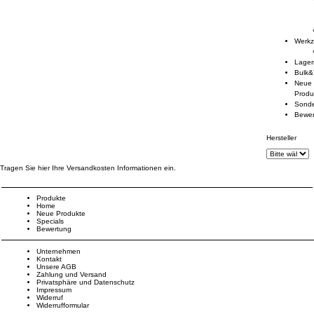
Werk
Lage
Bulk&
Neue
Produ
Sond
Bewe
Hersteller
Tragen Sie hier Ihre Versandkosten Informationen ein.
Produkte
Home
Neue Produkte
Specials
Bewertung
Unternehmen
Kontakt
Unsere AGB
Zahlung und Versand
Privatsphäre und Datenschutz
Impressum
Widerruf
Widerrufformular