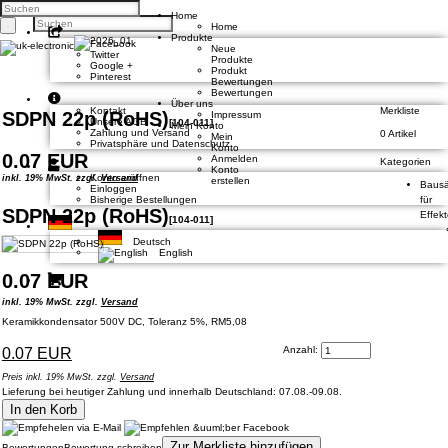
Home
Home
Produkte
Facebook
Neue
Twitter
Produkte
Google +
Produkt
Pinterest
Bewertungen
Bewertungen
Über uns
Kontakt
Merkliste
SDPN 22p (RoHS)
Impressum
Unsere AGB
[
104-011
]
Mein Konto
Zahlung und Versand
0 Artikel
Mein
Privatsphäre und Datenschutz
Konto
0.07 EUR
Anmelden
Kategorien
Konto
Konto eröffnen
inkl. 19% MwSt. zzgl.
Versand
erstellen
Bausä
Einloggen
Bisherige Bestellungen
für
SDPN 22p (RoHS)
Effek
[
104-011
]
Deutsch
English
0.07 EUR
inkl. 19% MwSt. zzgl.
Versand
Keramikkondensator 500V DC, Toleranz 5%, RM5,08
Anzahl:
0.07 EUR
Preis inkl. 19% MwSt. zzgl.
Versand
Lieferung bei heutiger Zahlung und innerhalb Deutschland: 07.08.-09.08.
In den Korb
Zur Merkliste hinzufügen
Bewertungen
Bewertung schreiben