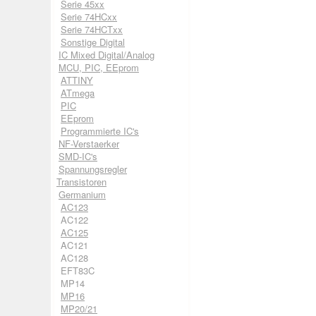
Serie 45xx
Serie 74HCxx
Serie 74HCTxx
Sonstige Digital
IC Mixed Digital/Analog
MCU, PIC, EEprom
ATTINY
ATmega
PIC
EEprom
Programmierte IC's
NF-Verstaerker
SMD-IC's
Spannungsregler
Transistoren
Germanium
AC123
AC122
AC125
AC121
AC128
EFT83C
MP14
MP16
MP20/21