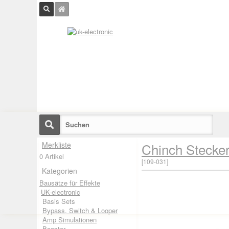
Merkliste
Chinch Stecker
0 Artikel
[
109-031
]
Kategorien
Bausätze für Effekte
UK-electronic
Basis Sets
Bypass, Switch & Looper
Amp Simulationen
Booster