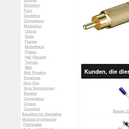
Distortion
Fuzz
Overdrive
Compressor
Modulation
Chorus
Delay
Flanger
Multieffekte
Phaser
Hall (Reverb)
Tremolo
Wah
Kunden, die die
Midi Projekte
Sonstiges
Tech One
Amp Simulationen
Booster
Compressor
Octave
Overdrive
Bipolar 
Bausätze für Verstärker
Modular Synthesizer
Patchkabel