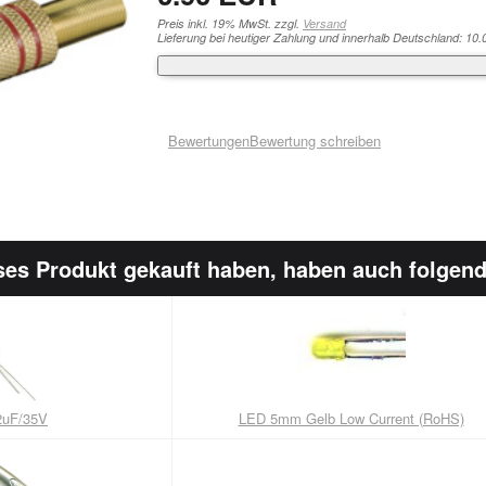
Preis inkl. 19% MwSt. zzgl.
Versand
Lieferung bei heutiger Zahlung und innerhalb Deutschland: 10.
Bewertungen
Bewertung schreiben
ses Produkt gekauft haben, haben auch folgend
22uF/35V
LED 5mm Gelb Low Current (RoHS)