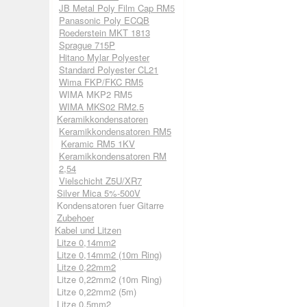
JB Metal Poly Film Cap RM5
Panasonic Poly ECQB
Roederstein MKT 1813
Sprague 715P
Hitano Mylar Polyester
Standard Polyester CL21
Wima FKP/FKC RM5
WIMA MKP2 RM5
WIMA MKS02 RM2.5
Keramikkondensatoren
Keramikkondensatoren RM5
Keramic RM5 1KV
Keramikkondensatoren RM
2,54
Vielschicht Z5U/XR7
Silver Mica 5%-500V
Kondensatoren fuer Gitarre
Zubehoer
Kabel und Litzen
Litze 0,14mm2
Litze 0,14mm2 (10m Ring)
Litze 0,22mm2
Litze 0,22mm2 (10m Ring)
Litze 0,22mm2 (5m)
Litze 0,5mm2