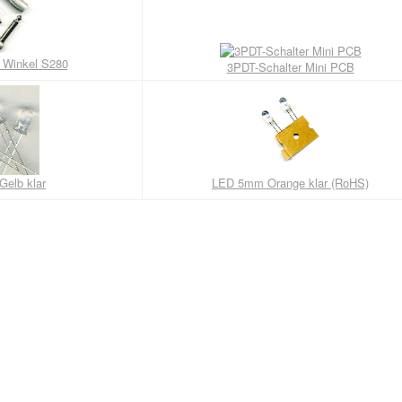
r Winkel S280
3PDT-Schalter Mini PCB
elb klar
LED 5mm Orange klar (RoHS)