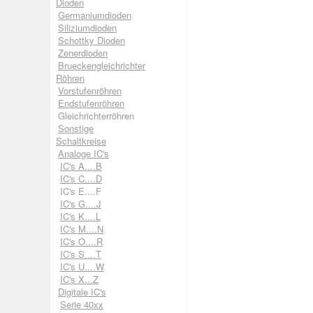
Dioden
Germaniumdioden
Siliziumdioden
Schottky Dioden
Zenerdioden
Brueckengleichrichter
Röhren
Vorstufenröhren
Endstufenröhren
Gleichrichterröhren
Sonstige
Schaltkreise
Analoge IC's
IC's A....B
IC's C....D
IC's E....F
IC's G....J
IC's K....L
IC's M....N
IC's O....R
IC's S....T
IC's U....W
IC's X...Z
Digitale IC's
Serie 40xx