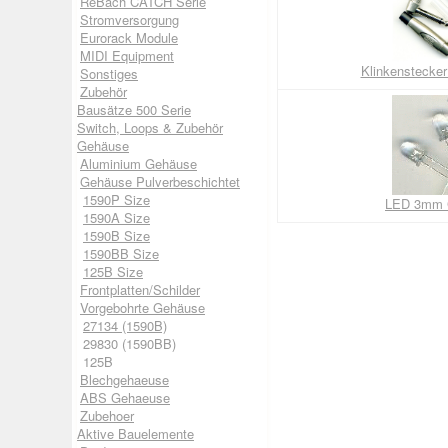
ReBach CATCH Serie
Stromversorgung
Eurorack Module
MIDI Equipment
Klinkenstecke
Sonstiges
Zubehör
Bausätze 500 Serie
Switch, Loops & Zubehör
Gehäuse
Aluminium Gehäuse
Gehäuse Pulverbeschichtet
1590P Size
LED 3mm G
1590A Size
1590B Size
1590BB Size
125B Size
Frontplatten/Schilder
Vorgebohrte Gehäuse
27134 (1590B)
29830 (1590BB)
125B
Blechgehaeuse
ABS Gehaeuse
Zubehoer
Aktive Bauelemente