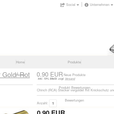
Social
Unternehmen
Home
Produkte
 Gold/ Rot
0.90 EUR
Home
Neue Produkte
inkl. 19% MwSt. zzgl.
Versand
Produkt Bewertungen
Chinch (RCA) Stecker vergoldet mit Knickschutz und
Bewertungen
Anzahl:
0.90 EUR