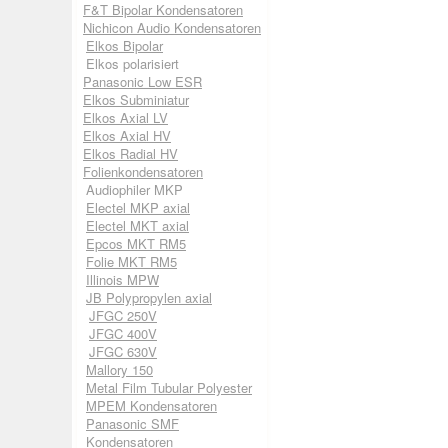
F&T Bipolar Kondensatoren
Nichicon Audio Kondensatoren
Elkos Bipolar
Elkos polarisiert
Panasonic Low ESR
Elkos Subminiatur
Elkos Axial LV
Elkos Axial HV
Elkos Radial HV
Folienkondensatoren
Audiophiler MKP
Electel MKP axial
Electel MKT axial
Epcos MKT RM5
Folie MKT RM5
Illinois MPW
JB Polypropylen axial
JFGC 250V
JFGC 400V
JFGC 630V
Mallory 150
Metal Film Tubular Polyester
MPEM Kondensatoren
Panasonic SMF
Kondensatoren