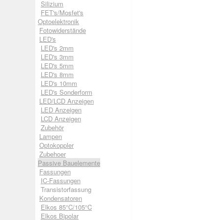
Silizium
FET's/Mosfet's
Optoelektronik
Fotowiderstände
LED's
LED's 2mm
LED's 3mm
LED's 5mm
LED's 8mm
LED's 10mm
LED's Sonderform
LED/LCD Anzeigen
LED Anzeigen
LCD Anzeigen
Zubehör
Lampen
Optokoppler
Zubehoer
Passive Bauelemente
Fassungen
IC-Fassungen
Transistorfassung
Kondensatoren
Elkos 85°C/105°C
Elkos Bipolar