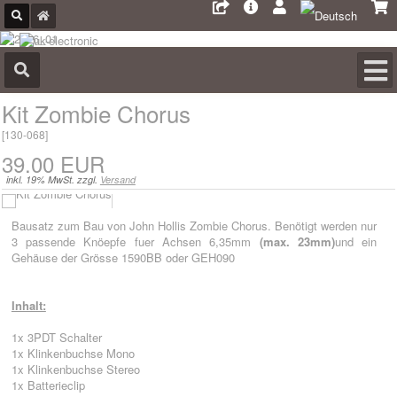
Kit Zombie Chorus
[
130-068
]
39.00 EUR
inkl. 19% MwSt. zzgl.
Versand
Bausatz zum Bau von John Hollis Zombie Chorus. Benötigt werden nur
3 passende Knöepfe fuer Achsen 6,35mm
(max. 23mm)
und ein
Gehäuse der Grösse 1590BB oder GEH090
Inhalt:
1x 3PDT Schalter
1x Klinkenbuchse Mono
1x Klinkenbuchse Stereo
1x Batterieclip