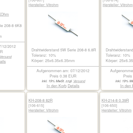
Hersteller:
Vitrohm
Hersteller:
Vitrohm
ie 208-8 6K8
m
/12/2012
Drahtwiderstand 5W Serie 208-8 6.8R
Drahtwiderstan
UR
Toleranz: 10%
Toleranz: 10%
Versand
Körper: 25x6.35x6.35mm
Körper: 25x6.
ails
Aufgenommen am: 07/12/2012
Aufgenommen
Preis
0.38 EUR
Prei
inkl. 19% MwSt. zzgl.
Versand
inkl. 19% M
In den Korb
Details
In den 
KH-208-8 82R
KH-214-8 0.39R
[106-615]
[106-650]
Hersteller:
Vitrohm
Hersteller:
Vitrohm