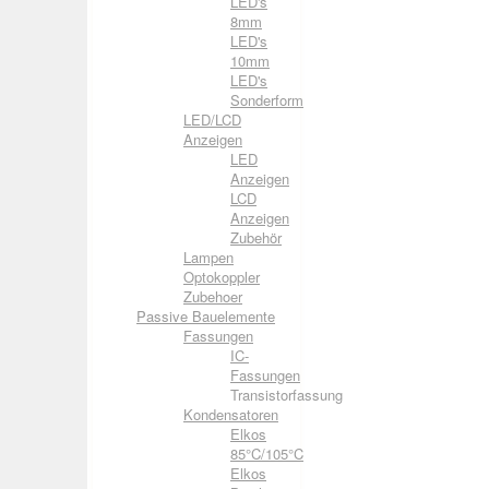
LED's
8mm
LED's
10mm
LED's
Sonderform
LED/LCD
Anzeigen
LED
Anzeigen
LCD
Anzeigen
Zubehör
Lampen
Optokoppler
Zubehoer
Passive Bauelemente
Fassungen
IC-
Fassungen
Transistorfassung
Kondensatoren
Elkos
85°C/105°C
Elkos