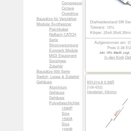
Compressor
Octave
Overdrive
Bausätze für Verstärker
Drahtwiderstand 5W Ser
Modular Synthesizer
Toleranz: 10%
Patchkabel
Körper: 25x6.35x6.35m
ReBach CATCH
Serie
Aufgenommen am: 07
Stromversorgung
Preis
0.38 E
Eurorack Module
inkl. 19% MwSt. zzgl.
MIDI Equipment
In den Korb
Det
Sonstiges
Zubehör
Bausätze 500 Serie
Switch, Loops & Zubehör
Gehäuse
KH-214-8 0.56R
Aluminium
[106-652]
Hersteller:
Vitrohm
Gehäuse
Gehäuse
Pulverbeschichtet
1590P
Size
1590A
Size
1590B