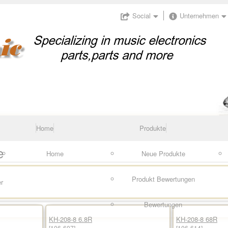
Social
Unternehmen
Home
Produkte
e
Home
Neue Produkte
Produkt Bewertungen
r
Bewertungen
KH-208-8 6.8R
KH-208-8 68R
[106-607]
[106-614]