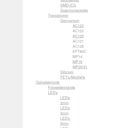
SMD-IC's
Spannungsregler
Transistoren
Germanium
AC123
AC122
AC125
AC121
AC128
EFT83C
MP14
MP16
MP20/21
Silizium
FET's/Mosfet's
Optoelektronik
Fotowiderstände
LED's
LED's
2mm
LED's
3mm
LED's
5mm