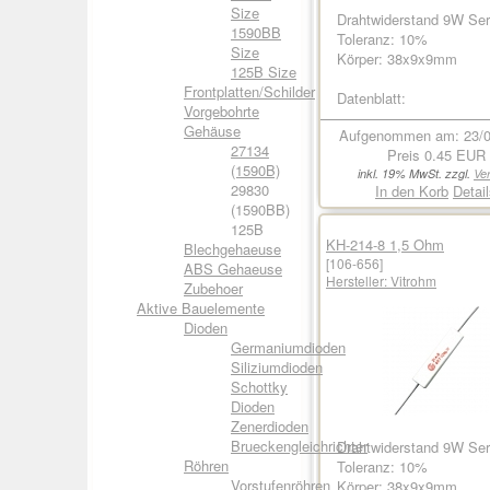
Size
Drahtwiderstand 9W Ser
1590BB
Toleranz: 10%
Size
Körper: 38x9x9mm
125B Size
Frontplatten/Schilder
Datenblatt:
Vorgebohrte
Gehäuse
Aufgenommen am: 23/0
27134
Preis
0.45 EUR
(1590B)
inkl. 19% MwSt. zzgl.
Ve
29830
In den Korb
Detai
(1590BB)
125B
KH-214-8 1,5 Ohm
Blechgehaeuse
[106-656]
ABS Gehaeuse
Hersteller:
Vitrohm
Zubehoer
Aktive Bauelemente
Dioden
Germaniumdioden
Siliziumdioden
Schottky
Dioden
Zenerdioden
Brueckengleichrichter
Drahtwiderstand 9W Ser
Röhren
Toleranz: 10%
Vorstufenröhren
Körper: 38x9x9mm