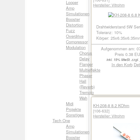
Looper
Hersteller:
Vitrohm
Amp
Simulationen
Booster
Distortion
Drahtwiderstand 5W Ser
Fuzz
Toleranz: 10%
Overdrive
Körper: 25x6.35x6.35m
Compressor
Modulation
Aufgenommen am: 07
Chorus
Preis
0.38 E
Delay
inkl. 19% MwSt. zzgl.
Flanger
In den Korb
Det
Multieffekte
Phaser
Hall
(Reverb)
Tremolo
Wah
Midi
KH-208-8 8.2 KOhm
Projekte
[106-632]
Sonstiges
Hersteller:
Vitrohm
Tech One
Amp
Simulationen
Booster