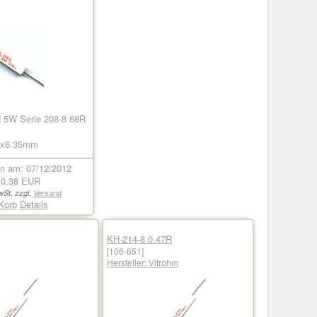
d 5W Serie 208-8 68R
35x6.35mm
 am: 07/12/2012
s
0.38 EUR
wSt. zzgl.
Versand
Korb
Details
KH-214-8 0.47R
[106-651]
Hersteller:
Vitrohm