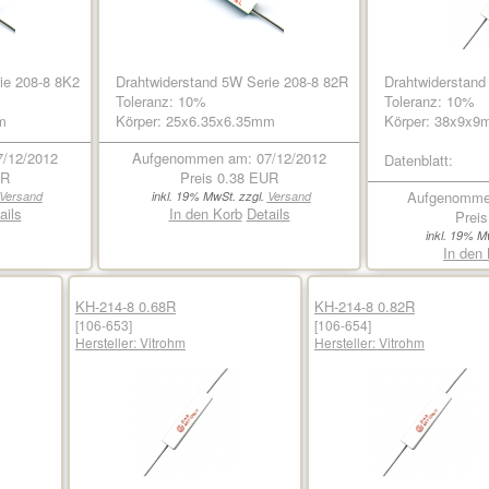
ie 208-8 8K2
Drahtwiderstand 5W Serie 208-8 82R
Drahtwiderstand
Toleranz: 10%
Toleranz: 10%
m
Körper: 25x6.35x6.35mm
Körper: 38x9x
/12/2012
Aufgenommen am: 07/12/2012
Datenblatt:
UR
Preis
0.38 EUR
Aufgenommen
Versand
inkl. 19% MwSt. zzgl.
Versand
ails
In den Korb
Details
Prei
inkl. 19% M
In den
KH-214-8 0.68R
KH-214-8 0.82R
[106-653]
[106-654]
Hersteller:
Vitrohm
Hersteller:
Vitrohm