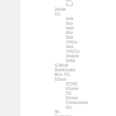
X...Z
Digitale
IC's
Serie
40xx
Serie
45xx
Serie
74HCxx
Serie
74HCTxx
Sonstige
Digital
IC Mixed
Digital/Analog
MCU, PIC,
EEprom
ATTINY
ATmega
PIC
EEprom
Programmierte
IC's
NF-
Verstaerker