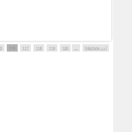
5
116
117
118
119
120
...
[nächste >>]