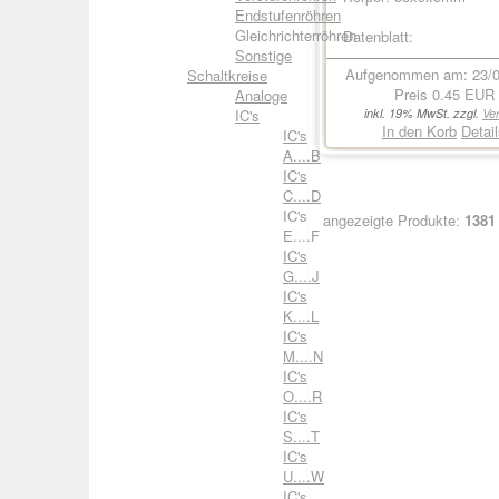
Endstufenröhren
Gleichrichterröhren
Datenblatt:
Sonstige
Aufgenommen am: 23/0
Schaltkreise
Preis
0.45 EUR
Analoge
IC's
inkl. 19% MwSt. zzgl.
Ve
In den Korb
Detai
IC's
A....B
IC's
C....D
IC's
angezeigte Produkte:
1381
E....F
IC's
G....J
IC's
K....L
IC's
M....N
IC's
O....R
IC's
S....T
IC's
U....W
IC's