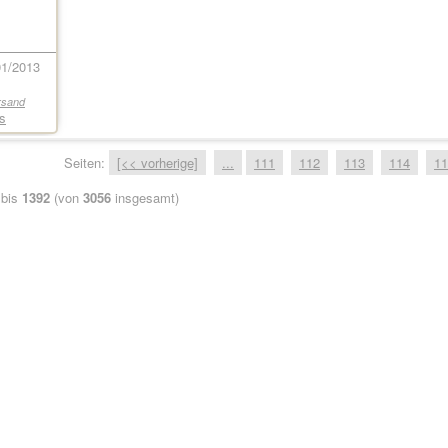
1/2013
rsand
ls
Seiten:
[<< vorherige]
...
111
112
113
114
11
bis
1392
(von
3056
insgesamt)