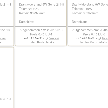
ie 214-8
Drahtwiderstand 9W Serie 214-8
Drahtwiderstand 9W Serie
Toleranz: 10%
Toleranz: 10%
Körper: 38x9x9mm
Körper: 38x9x9mm
Datenblatt:
Datenblatt:
1/2013
Aufgenommen am: 23/01/2013
Aufgenommen am: 23/01
Preis
0.45 EUR
Preis
0.45 EUR
rsand
inkl. 19% MwSt. zzgl.
Versand
inkl. 19% MwSt. zzgl.
Vers
ls
In den Korb
Details
In den Korb
Details
ie 214-8