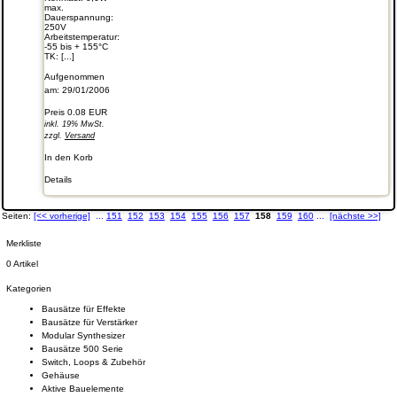
max.
Dauerspannung:
250V
Arbeitstemperatur:
-55 bis + 155°C
TK: [...]
Aufgenommen
am: 29/01/2006
Preis
0.08 EUR
inkl. 19% MwSt.
zzgl.
Versand
In den Korb
Details
Seiten:
[<< vorherige]
...
151
152
153
154
155
156
157
158
159
160
...
[nächste >>]
Merkliste
0 Artikel
Kategorien
Bausätze für Effekte
Bausätze für Verstärker
Modular Synthesizer
Bausätze 500 Serie
Switch, Loops & Zubehör
Gehäuse
Aktive Bauelemente