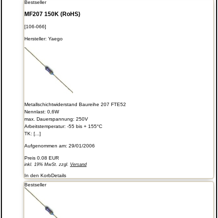
Bestseller
MF207 150K (RoHS)
[106-066]
Hersteller:
Yaego
Metallschichtwiderstand Baureihe 207 FTE52
Nennlast: 0,6W
max. Dauerspannung: 250V
Arbeitstemperatur: -55 bis + 155°C
TK: [...]
Aufgenommen am: 29/01/2006
Preis
0.08 EUR
inkl. 19% MwSt. zzgl.
Versand
In den Korb
Details
Bestseller