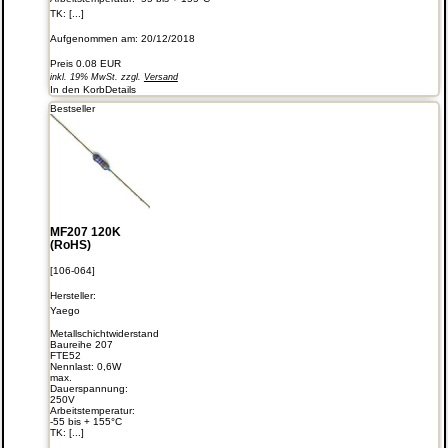
TK: [...]
Aufgenommen am: 20/12/2018
Preis
0.08 EUR
inkl. 19% MwSt. zzgl.
Versand
In den Korb
Details
Bestseller
MF207 120K
(RoHS)
[106-064]
Hersteller:
Yaego
Metallschichtwiderstand
Baureihe 207
FTE52
Nennlast: 0,6W
max.
Dauerspannung:
250V
Arbeitstemperatur:
-55 bis + 155°C
TK: [...]