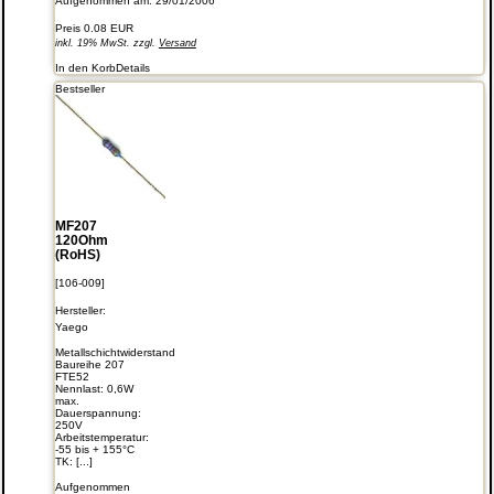
Aufgenommen am: 29/01/2006
Preis
0.08 EUR
inkl. 19% MwSt. zzgl.
Versand
In den Korb
Details
Bestseller
MF207
120Ohm
(RoHS)
[106-009]
Hersteller:
Yaego
Metallschichtwiderstand
Baureihe 207
FTE52
Nennlast: 0,6W
max.
Dauerspannung:
250V
Arbeitstemperatur:
-55 bis + 155°C
TK: [...]
Aufgenommen