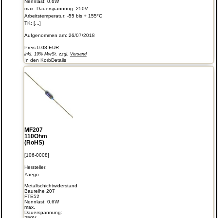
Nennlast: 0,6W
max. Dauerspannung: 250V
Arbeitstemperatur: -55 bis + 155°C
TK: [...]
Aufgenommen am: 26/07/2018
Preis
0.08 EUR
inkl. 19% MwSt. zzgl.
Versand
In den Korb
Details
MF207
110Ohm
(RoHS)
[106-0008]
Hersteller:
Yaego
Metallschichtwiderstand
Baureihe 207
FTE52
Nennlast: 0,6W
max.
Dauerspannung:
250V