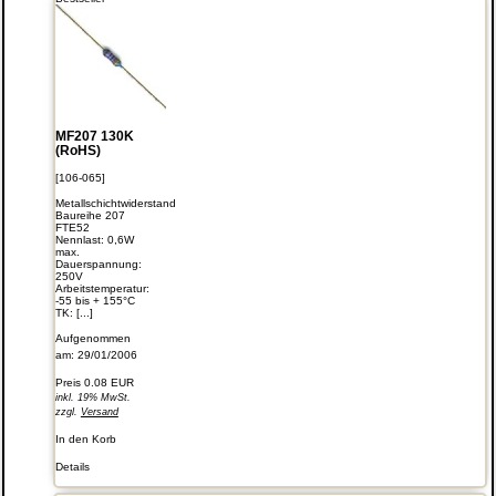
MF207 130K
(RoHS)
[106-065]
Metallschichtwiderstand
Baureihe 207
FTE52
Nennlast: 0,6W
max.
Dauerspannung:
250V
Arbeitstemperatur:
-55 bis + 155°C
TK: [...]
Aufgenommen
am: 29/01/2006
Preis
0.08 EUR
inkl. 19% MwSt.
zzgl.
Versand
In den Korb
Details