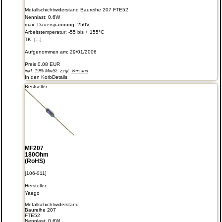
Metallschichtwiderstand Baureihe 207 FTE52
Nennlast: 0,6W
max. Dauerspannung: 250V
Arbeitstemperatur: -55 bis + 155°C
TK: [...]
Aufgenommen am: 29/01/2006
Preis
0.08 EUR
inkl. 19% MwSt. zzgl.
Versand
In den Korb
Details
Bestseller
MF207
180Ohm
(RoHS)
[106-011]
Hersteller:
Yaego
Metallschichtwiderstand
Baureihe 207
FTE52
Nennlast: 0,6W