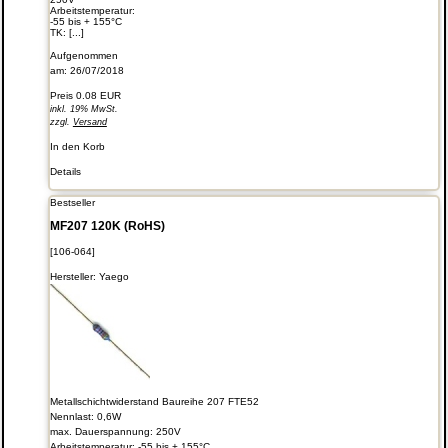
Arbeitstemperatur:
-55 bis + 155°C
TK: [...]
Aufgenommen
am: 26/07/2018
Preis
0.08 EUR
inkl. 19% MwSt.
zzgl.
Versand
In den Korb
Details
Bestseller
MF207 120K (RoHS)
[106-064]
Hersteller:
Yaego
Metallschichtwiderstand Baureihe 207 FTE52
Nennlast: 0,6W
max. Dauerspannung: 250V
Arbeitstemperatur: -55 bis + 155°C