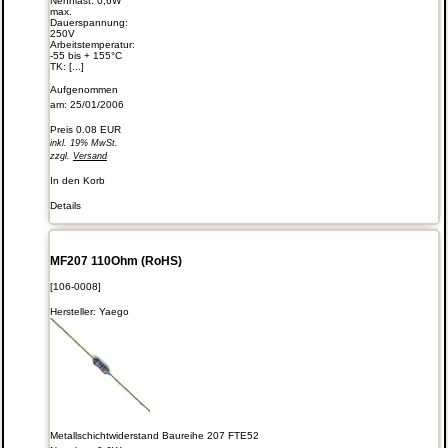
Nennlast: 0,6W
max.
Dauerspannung:
250V
Arbeitstemperatur:
-55 bis + 155°C
TK: [...]
Aufgenommen
am: 25/01/2006
Preis
0.08 EUR
inkl. 19% MwSt.
zzgl.
Versand
In den Korb
Details
MF207 110Ohm (RoHS)
[106-0008]
Hersteller:
Yaego
Metallschichtwiderstand Baureihe 207 FTE52