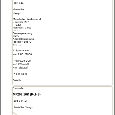
[106-044]
Hersteller:
Yaego
Metallschichtwiderstand
Baureihe 207
FTE52
Nennlast: 0,6W
max.
Dauerspannung:
250V
Arbeitstemperatur:
-55 bis + 155°C
TK: [...]
Aufgenommen
am: 29/01/2006
Preis
0.08 EUR
inkl. 19% MwSt.
zzgl.
Versand
In den Korb
Details
Bestseller
MF207 16K (RoHS)
[106-044-1]
Hersteller:
Yaego