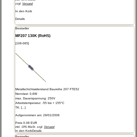
zzgl.
Versand
In den Korb
Details
Bestseller
MF207 130K (RoHS)
[106-065]
Metallschichtwiderstand Baureihe 207 FTE52
Nennlast: 0,6W
max. Dauerspannung: 250V
Arbeitstemperatur: -55 bis + 155°C
TK: [...]
Aufgenommen am: 29/01/2006
Preis
0.08 EUR
inkl. 19% MwSt. zzgl.
Versand
In den Korb
Details
Bestseller