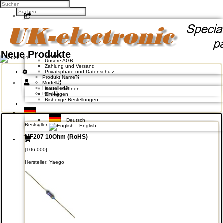
Facebook
Twitter
Google +
Pinterest
Neue Produkte
Kontakt
Unsere AGB
Zahlung und Versand
Privatsphäre und Datenschutz
Produkt Name
Modell
Hersteller
Konto eröffnen
Preis
Einloggen
Bisherige Bestellungen
Deutsch
Bestseller
English
MF207 10Ohm (RoHS)
[106-000]
Hersteller:
Yaego