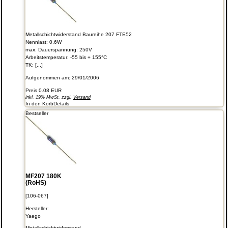
Metallschichtwiderstand Baureihe 207 FTE52
Nennlast: 0,6W
max. Dauerspannung: 250V
Arbeitstemperatur: -55 bis + 155°C
TK: [...]
Aufgenommen am: 29/01/2006
Preis
0.08 EUR
inkl. 19% MwSt. zzgl.
Versand
In den Korb
Details
Bestseller
MF207 180K
(RoHS)
[106-067]
Hersteller:
Yaego
Metallschichtwiderstand