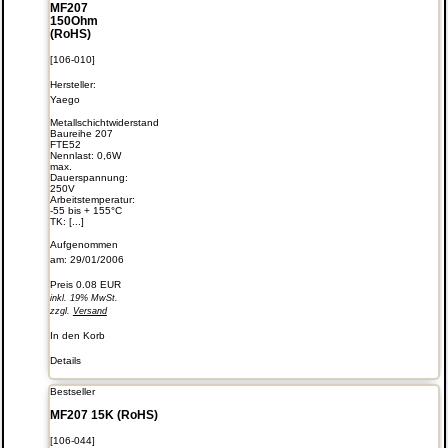
MF207
150Ohm
(RoHS)
[106-010]
Hersteller:
Yaego
Metallschichtwiderstand
Baureihe 207
FTE52
Nennlast: 0,6W
max.
Dauerspannung:
250V
Arbeitstemperatur:
-55 bis + 155°C
TK: [...]
Aufgenommen
am: 29/01/2006
Preis
0.08 EUR
inkl. 19% MwSt.
zzgl.
Versand
In den Korb
Details
Bestseller
MF207 15K (RoHS)
[106-044]