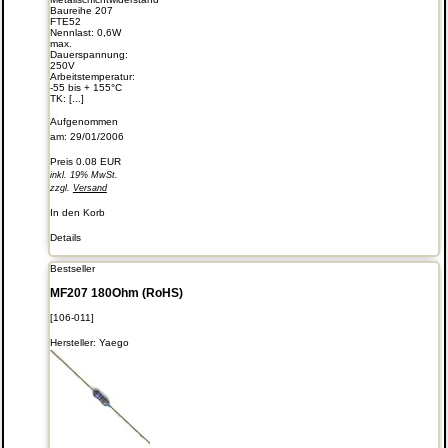
Baureihe 207
FTE52
Nennlast: 0,6W
max.
Dauerspannung:
250V
Arbeitstemperatur:
-55 bis + 155°C
TK: [...]
Aufgenommen
am: 29/01/2006
Preis
0.08 EUR
inkl. 19% MwSt.
zzgl.
Versand
In den Korb
Details
Bestseller
MF207 180Ohm (RoHS)
[106-011]
Hersteller:
Yaego