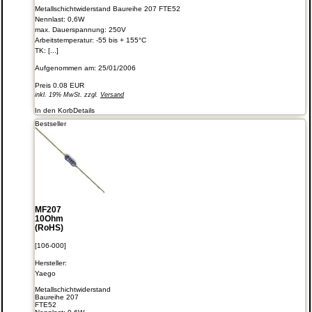
Metallschichtwiderstand Baureihe 207 FTE52
Nennlast: 0,6W
max. Dauerspannung: 250V
Arbeitstemperatur: -55 bis + 155°C
TK: [...]
Aufgenommen am: 25/01/2006
Preis
0.08 EUR
inkl. 19% MwSt. zzgl.
Versand
In den Korb
Details
Bestseller
MF207
10Ohm
(RoHS)
[106-000]
Hersteller:
Yaego
Metallschichtwiderstand
Baureihe 207
FTE52