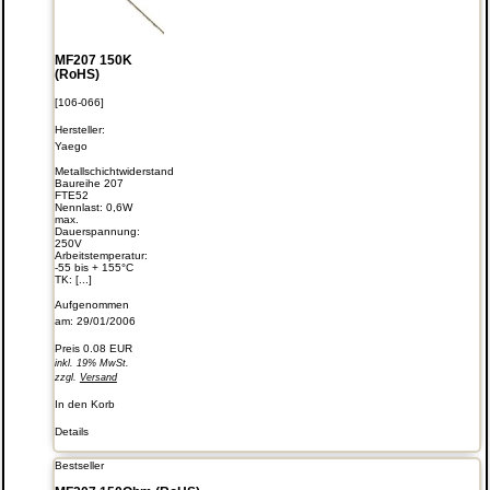
MF207 150K
(RoHS)
[106-066]
Hersteller:
Yaego
Metallschichtwiderstand
Baureihe 207
FTE52
Nennlast: 0,6W
max.
Dauerspannung:
250V
Arbeitstemperatur:
-55 bis + 155°C
TK: [...]
Aufgenommen
am: 29/01/2006
Preis
0.08 EUR
inkl. 19% MwSt.
zzgl.
Versand
In den Korb
Details
Bestseller