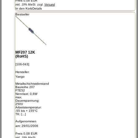
Preis
0.08 EUR
inkl. 19% MwSt. zzgl.
Versand
In den Korb
Details
Bestseller
MF207 12K
(RoHS)
[106-043]
Hersteller:
Yaego
Metallschichtwiderstand
Baureihe 207
FTE52
Nennlast: 0,6W
max.
Dauerspannung:
250V
Arbeitstemperatur:
-55 bis + 155°C
TK: [...]
Aufgenommen
am: 29/01/2006
Preis
0.08 EUR
inkl. 19% MwSt.