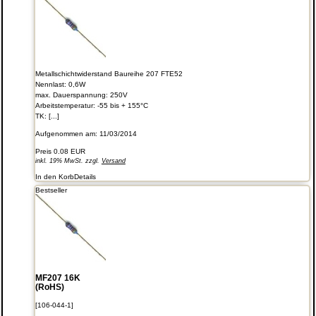
Metallschichtwiderstand Baureihe 207 FTE52
Nennlast: 0,6W
max. Dauerspannung: 250V
Arbeitstemperatur: -55 bis + 155°C
TK: [...]
Aufgenommen am: 11/03/2014
Preis
0.08 EUR
inkl. 19% MwSt. zzgl.
Versand
In den Korb
Details
Bestseller
MF207 16K
(RoHS)
[106-044-1]