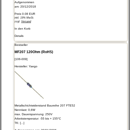
Aufgenommen
am: 20/12/2018
Preis
0.08 EUR
inkl. 19% MwSt.
zzgl.
Versand
In den Korb
Details
Bestseller
MF207 120Ohm (RoHS)
[106-009]
Hersteller:
Yaego
Metallschichtwiderstand Baureihe 207 FTE52
Nennlast: 0,6W
max. Dauerspannung: 250V
Arbeitstemperatur: -55 bis + 155°C
TK: [...]