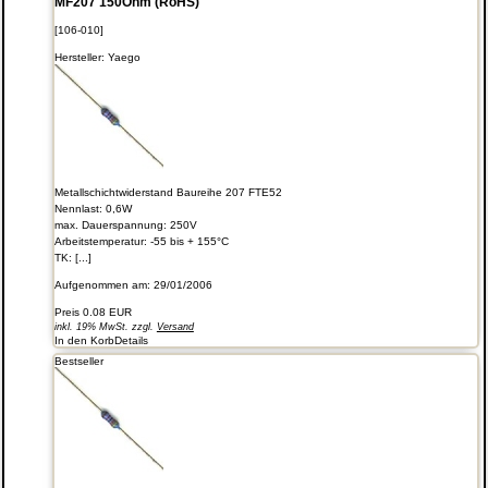
MF207 150Ohm (RoHS)
[106-010]
Hersteller:
Yaego
Metallschichtwiderstand Baureihe 207 FTE52
Nennlast: 0,6W
max. Dauerspannung: 250V
Arbeitstemperatur: -55 bis + 155°C
TK: [...]
Aufgenommen am: 29/01/2006
Preis
0.08 EUR
inkl. 19% MwSt. zzgl.
Versand
In den Korb
Details
Bestseller