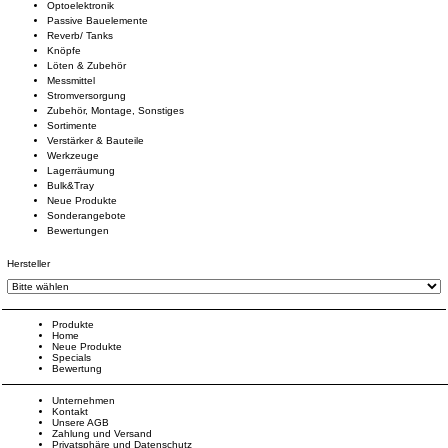
Optoelektronik
Passive Bauelemente
Reverb/ Tanks
Knöpfe
Löten & Zubehör
Messmittel
Stromversorgung
Zubehör, Montage, Sonstiges
Sortimente
Verstärker & Bauteile
Werkzeuge
Lagerräumung
Bulk&Tray
Neue Produkte
Sonderangebote
Bewertungen
Hersteller
Produkte
Home
Neue Produkte
Specials
Bewertung
Unternehmen
Kontakt
Unsere AGB
Zahlung und Versand
Privatsphäre und Datenschutz