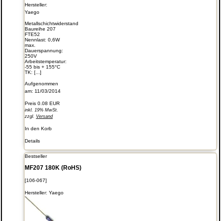
Hersteller:
Yaego
Metallschichtwiderstand
Baureihe 207
FTE52
Nennlast: 0,6W
max.
Dauerspannung:
250V
Arbeitstemperatur:
-55 bis + 155°C
TK: [...]
Aufgenommen
am: 11/03/2014
Preis
0.08 EUR
inkl. 19% MwSt.
zzgl.
Versand
In den Korb
Details
Bestseller
MF207 180K (RoHS)
[106-067]
Hersteller:
Yaego