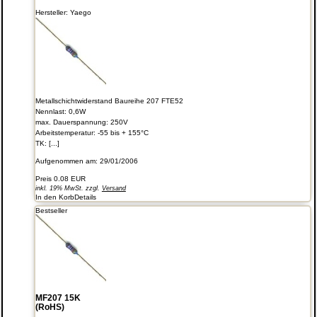
Hersteller:
Yaego
Metallschichtwiderstand Baureihe 207 FTE52
Nennlast: 0,6W
max. Dauerspannung: 250V
Arbeitstemperatur: -55 bis + 155°C
TK: [...]
Aufgenommen am: 29/01/2006
Preis
0.08 EUR
inkl. 19% MwSt. zzgl.
Versand
In den Korb
Details
Bestseller
MF207 15K
(RoHS)