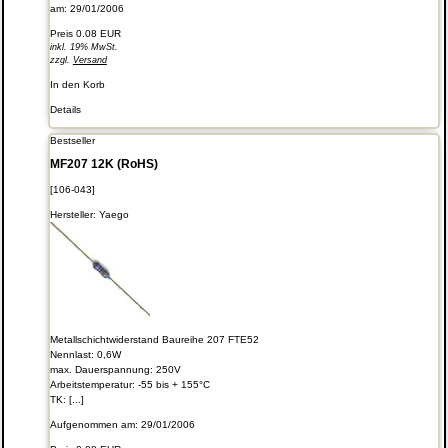
am: 29/01/2006
Preis
0.08 EUR
inkl. 19% MwSt.
zzgl.
Versand
In den Korb
Details
Bestseller
MF207 12K (RoHS)
[106-043]
Hersteller:
Yaego
Metallschichtwiderstand Baureihe 207 FTE52
Nennlast: 0,6W
max. Dauerspannung: 250V
Arbeitstemperatur: -55 bis + 155°C
TK: [...]
Aufgenommen am: 29/01/2006