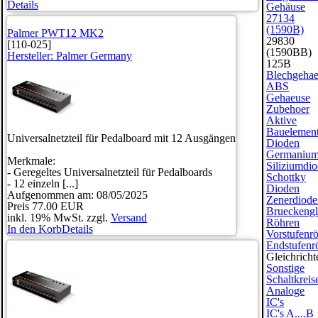
Details
Gehäuse
27134
(1590B)
Palmer PWT12 MK2
29830
[110-025]
(1590BB)
Hersteller:
Palmer Germany
125B
Blechgeha
ABS
Gehaeuse
Zubehoer
Aktive
Bauelemen
Universalnetzteil für Pedalboard mit 12 Ausgängen
Dioden
Germanium
Merkmale:
Siliziumdi
- Geregeltes Universalnetzteil für Pedalboards
Schottky
- 12 einzeln [...]
Dioden
Aufgenommen am: 08/05/2025
Zenerdiode
Preis
77.00 EUR
Brueckengle
inkl. 19% MwSt. zzgl.
Versand
Röhren
In den Korb
Details
Vorstufenr
Endstufenr
Gleichricht
Sonstige
Schaltkreis
Analoge
IC's
IC's A....B