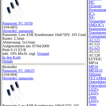
PIC
EEprom
Programmie
IC's
NF-
Verstaerker
Panasonic FC 10/50
SMD-IC's
[104-685]
Spannungsr
Hersteller:
panasonic
Transistore
Panasonic Low ESR Kondensator 10uF/50V, 105 Grad
Germaniu
Raster: 2,5mm
AC123
Abmessung: 5x11mm
AC122
Aufgenommen am: 07/04/2009
AC125
Preis
0.15 EUR
AC121
inkl. 19% MwSt. zzgl.
Versand
AC128
In den Korb
EFT83C
Details
MP14
MP16
Bestseller
MP20/21
Panasonic FC 100/25
Silizium
[104-694]
FET's/Mosf
Hersteller:
panasonic
Optoelektr
Fotowiders
LED's
LED's
2mm
LED's
3mm
Panasonic Low ESR Kondensator 100uF/25V, 105