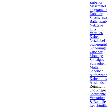
Zubehör
Messmittel
Digitalmult
Zubehör
Stromverso
Batteriezu
Netzteile
DC-
Verteiler/
Kabel
Netzkabel
Sicherungsh
Sicherunge
Zubehör,
Montage,
Sonstiges
Schrauben,
Muttern
Scheiben
Aufbewahr
Kabelmont
Abstandsbo
Reinigung
und Pflege
Sortimente
Verstärker
& Bauteile
Leuchtmitte