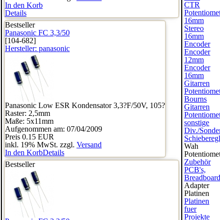
CTR
In den Korb
Potentiome
Details
16mm
Bestseller
Stereo
Panasonic FC 3,3/50
16mm
[104-682]
Encoder
Hersteller:
panasonic
Encoder
12mm
Encoder
16mm
Gitarren
Potentiome
Bourns
Panasonic Low ESR Kondensator 3,3?F/50V, 105?
Gitarren
Raster: 2,5mm
Potentiome
Maße: 5x11mm
sonstige
Aufgenommen am: 07/04/2009
Div./Sonde
Preis
0.15 EUR
Schieberegl
inkl. 19% MwSt. zzgl.
Versand
Wah
In den Korb
Details
Potentiome
Zubehör
Bestseller
PCB's,
Breadboard
Adapter
Platinen
Platinen
fuer
Projekte