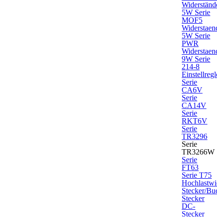
Widerständ
5W Serie
MOF5
Widerstaen
5W Serie
PWR
Widerstaen
9W Serie
214-8
Einstellregl
Serie
CA6V
Serie
CA14V
Serie
RKT6V
Serie
TR3296
Serie
TR3266W
Serie
FT63
Serie T75
Hochlastwi
Stecker/Bu
Stecker
DC-
Stecker