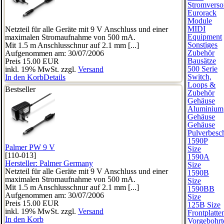
Stromverso
Eurorack
Module
MIDI
Netzteil für alle Geräte mit 9 V Anschluss und einer
Equipment
maximalen Stromaufnahme von 500 mA.
Sonstiges
Mit 1.5 m Anschlusschnur auf 2.1 mm [...]
Zubehör
Aufgenommen am: 30/07/2006
Bausätze
Preis
15.00 EUR
500 Serie
inkl. 19% MwSt. zzgl.
Versand
Switch,
In den Korb
Details
Loops &
Bestseller
Zubehör
Gehäuse
Aluminium
Gehäuse
Gehäuse
Pulverbesch
1590P
Palmer PW 9 V
Size
[110-013]
1590A
Hersteller:
Palmer Germany
Size
Netzteil für alle Geräte mit 9 V Anschluss und einer
1590B
maximalen Stromaufnahme von 500 mA.
Size
Mit 1.5 m Anschlusschnur auf 2.1 mm [...]
1590BB
Aufgenommen am: 30/07/2006
Size
Preis
15.00 EUR
125B Size
inkl. 19% MwSt. zzgl.
Versand
Frontplatte
In den Korb
Vorgebohrt