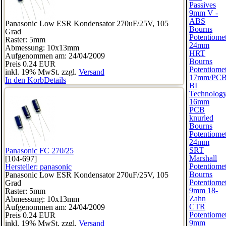
Passives
9mm V -
ABS
Panasonic Low ESR Kondensator 270uF/25V, 105
Bourns
Grad
Potentiome
Raster: 5mm
24mm
Abmessung: 10x13mm
HRT
Aufgenommen am: 24/04/2009
Bourns
Preis
0.24 EUR
Potentiome
inkl. 19% MwSt. zzgl.
Versand
17mm/PC
In den Korb
Details
BI
Technolog
16mm
PCB
knurled
Bourns
Potentiome
24mm
SRT
Panasonic FC 270/25
Marshall
[104-697]
Potentiome
Hersteller:
panasonic
Bourns
Panasonic Low ESR Kondensator 270uF/25V, 105
Potentiome
Grad
9mm 18-
Raster: 5mm
Zahn
Abmessung: 10x13mm
CTR
Aufgenommen am: 24/04/2009
Potentiome
Preis
0.24 EUR
9mm
inkl. 19% MwSt. zzgl.
Versand