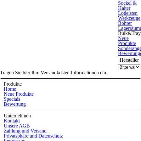
Sockel &
Halter
Lötleisten
Werkzeuge
Bohrer
Lagerräum
Bulk&Tray
Neue
Produkte
Sonderang
Bewertung
Hersteller
Tragen Sie hier Ihre Versandkosten Informationen ein.
Produkte
Home
Neue Produkte
Specials
Bewertung
Unternehmen
Kontakt
Unsere AGB
Zahlung und Versand
Privatsphäre und Datenschutz
Impressum