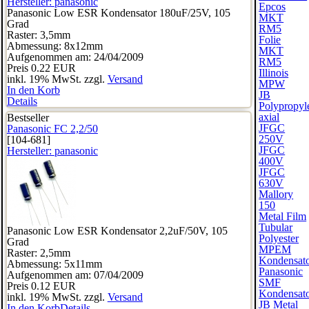
Hersteller:
panasonic
Epcos
Panasonic Low ESR Kondensator 180uF/25V, 105
MKT
Grad
RM5
Raster: 3,5mm
Folie
Abmessung: 8x12mm
MKT
Aufgenommen am: 24/04/2009
RM5
Preis
0.22 EUR
Illinois
inkl. 19% MwSt. zzgl.
Versand
MPW
In den Korb
JB
Details
Polypropyl
axial
Bestseller
JFGC
Panasonic FC 2,2/50
250V
[104-681]
JFGC
Hersteller:
panasonic
400V
JFGC
630V
Mallory
150
Metal Film
Tubular
Panasonic Low ESR Kondensator 2,2uF/50V, 105
Polyester
Grad
MPEM
Raster: 2,5mm
Kondensat
Abmessung: 5x11mm
Panasonic
Aufgenommen am: 07/04/2009
SMF
Preis
0.12 EUR
Kondensat
inkl. 19% MwSt. zzgl.
Versand
JB Metal
In den Korb
Details