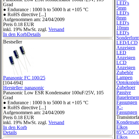
LED's
Grad
5mm
● Endurance : 1000 h to 5000 h at +105 °C
LED's
● RoHS directive [...]
8mm
Aufgenommen am: 24/04/2009
LED's
Preis
0.18 EUR
10mm
inkl. 19% MwSt. zzgl.
Versand
LED's
In den Korb
Details
Sonderfor
Bestseller
LED/LCD
Anzeigen
LED
Anzeigen
LCD
Anzeigen
Zubehör
Lampen
Panasonic FC 100/25
Optokopple
[104-694]
Zubehoer
Hersteller:
panasonic
Passive
Panasonic Low ESR Kondensator 100uF/25V, 105
Bauelemen
Grad
Fassungen
● Endurance : 1000 h to 5000 h at +105 °C
IC-
● RoHS directive [...]
Fassungen
Aufgenommen am: 24/04/2009
Transistorf
Preis
0.18 EUR
Kondensat
inkl. 19% MwSt. zzgl.
Versand
Elkos
In den Korb
85°C/105°
Details
Elkos