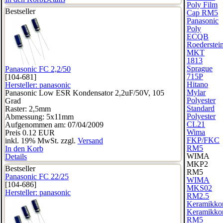
Poly Film
Bestseller
Cap RM5
Panasonic
Poly
ECQB
Roederstei
MKT
1813
Sprague
Panasonic FC 2,2/50
715P
[104-681]
Hitano
Hersteller:
panasonic
Mylar
Panasonic Low ESR Kondensator 2,2uF/50V, 105
Polyester
Grad
Standard
Raster: 2,5mm
Polyester
Abmessung: 5x11mm
CL21
Aufgenommen am: 07/04/2009
Wima
Preis
0.12 EUR
FKP/FKC
inkl. 19% MwSt. zzgl.
Versand
RM5
In den Korb
WIMA
Details
MKP2
Bestseller
RM5
Panasonic FC 22/25
WIMA
[104-686]
MKS02
Hersteller:
panasonic
RM2.5
Keramikko
Keramikko
RM5