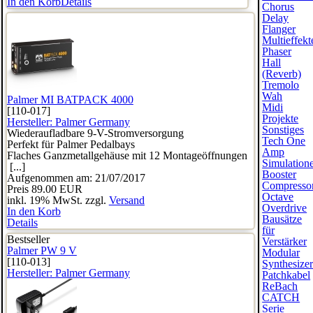
In den Korb
Details
Chorus
Delay
Flanger
Multieffekt
Phaser
Hall
(Reverb)
Tremolo
Wah
Palmer MI BATPACK 4000
Midi
[110-017]
Projekte
Hersteller:
Palmer Germany
Sonstiges
Wiederaufladbare 9-V-Stromversorgung
Tech One
Perfekt für Palmer Pedalbays
Amp
Flaches Ganzmetallgehäuse mit 12 Montageöffnungen
Simulation
[...]
Booster
Aufgenommen am: 21/07/2017
Compresso
Preis
89.00 EUR
Octave
inkl. 19% MwSt. zzgl.
Versand
Overdrive
In den Korb
Bausätze
Details
für
Bestseller
Verstärker
Palmer PW 9 V
Modular
[110-013]
Synthesize
Hersteller:
Palmer Germany
Patchkabel
ReBach
CATCH
Serie