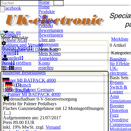
Home
Home
Facebook
Produkte
Twitter
Neue
Google +
Produkte
Pinterest
Produkt
Bewertungen
Bewertungen
Kontakt
Neue Produkte
Merkliste
Über uns
Unsere AGB
Impressum
Zahlung und Versand
0 Artikel
Produkt Name
Mein Konto
Privatsphäre und Datenschutz
Kategorie
Modell
Mein Konto
Hersteller
Anmelden
Bausätze
Preis
Konto eröffnen
Konto
für Effekte
Einloggen
erstellen
UK-
Bisherige Bestellungen
electronic
Basis Sets
Palmer MI BATPACK 4000
Bypass,
[110-017]
Deutsch
Switch &
Hersteller:
Palmer Germany
English
Looper
Amp
Wiederaufladbare 9-V-Stromversorgung
Simulation
Perfekt für Palmer Pedalbays
Booster
Flaches Ganzmetallgehäuse mit 12 Montageöffnungen
Distortion
[...]
Fuzz
Aufgenommen am: 21/07/2017
Overdrive
Preis
89.00 EUR
Compresso
inkl. 19% MwSt. zzgl.
Versand
Modulatio