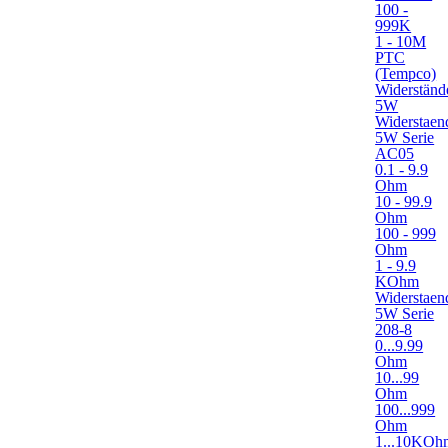
100 -
999K
1 - 10M
PTC
(Tempco)
Widerständ
5W
Widerstaen
5W Serie
AC05
0.1 - 9.9
Ohm
10 - 99.9
Ohm
100 - 999
Ohm
1 - 9.9
KOhm
Widerstaen
5W Serie
208-8
0...9.99
Ohm
10...99
Ohm
100...999
Ohm
1...10KOh