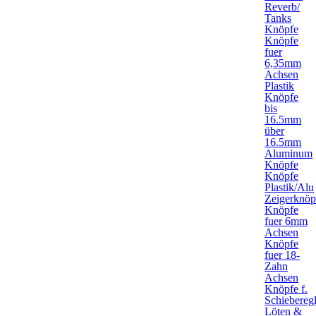
Reverb/
Tanks
Knöpfe
Knöpfe
fuer
6,35mm
Achsen
Plastik
Knöpfe
bis
16.5mm
über
16.5mm
Aluminum
Knöpfe
Knöpfe
Plastik/Alu
Zeigerknöp
Knöpfe
fuer 6mm
Achsen
Knöpfe
fuer 18-
Zahn
Achsen
Knöpfe f.
Schieberegl
Löten &