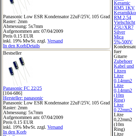
Keramic
RM5 1KV
Keramikko
Panasonic Low ESR Kondensator 22uF/25V, 105 Grad
RM 2,54
Raster: 2mm
Vielschicht
Abmessung: 5x7mm
Z5U/XR7
Aufgenommen am: 07/04/2009
Silver
Preis
0.15 EUR
Mica
inkl. 19% MwSt. zzgl.
Versand
5%-500V
In den Korb
Details
Kondensat
fuer
Bestseller
Gitarre
Zubehoer
Kabel und
Litzen
Litze
0,14mm2
Litze
Panasonic FC 22/25
0,14mm2
[104-686]
(10m
Hersteller:
panasonic
Ring)
Panasonic Low ESR Kondensator 22uF/25V, 105 Grad
Litze
Raster: 2mm
0,22mm2
Abmessung: 5x7mm
Litze
Aufgenommen am: 07/04/2009
0,22mm2
Preis
0.15 EUR
(10m
inkl. 19% MwSt. zzgl.
Versand
Ring)
In den Korb
Litze