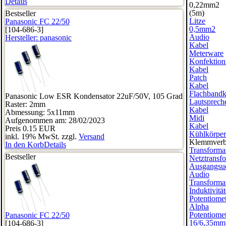
Details
0,22mm2
(5m)
Bestseller
Litze
Panasonic FC 22/50
0,5mm2
[104-686-3]
Audio
Hersteller:
panasonic
Kabel
Meterware
Konfektioni
Kabel
Patch
Kabel
Flachbandk
Panasonic Low ESR Kondensator 22uF/50V, 105 Grad
Lautsprech
Raster: 2mm
Kabel
Abmessung: 5x11mm
Midi
Aufgenommen am: 28/02/2023
Kabel
Preis
0.15 EUR
Kühlkörpe
inkl. 19% MwSt. zzgl.
Versand
Klemmverb
In den Korb
Details
Transforma
Bestseller
Netztransf
Ausgangsue
Audio
Transforma
Induktivitä
Potentiome
Alpha
Potentiome
Panasonic FC 22/50
16/6,35mm
[104-686-3]