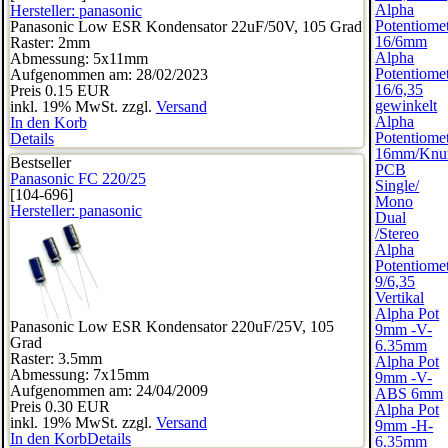
Alpha
Hersteller:
panasonic
Potentiome
Panasonic Low ESR Kondensator 22uF/50V, 105 Grad
16/6mm
Raster: 2mm
Alpha
Abmessung: 5x11mm
Potentiome
Aufgenommen am: 28/02/2023
16/6,35
Preis
0.15 EUR
gewinkelt
inkl. 19% MwSt. zzgl.
Versand
Alpha
In den Korb
Potentiome
Details
16mm/Knur
Bestseller
PCB
Panasonic FC 220/25
Single/
[104-696]
Mono
Hersteller:
panasonic
Dual
/Stereo
Alpha
Potentiome
9/6,35
Vertikal
Alpha Pot
Panasonic Low ESR Kondensator 220uF/25V, 105
9mm -V-
Grad
6.35mm
Raster: 3.5mm
Alpha Pot
Abmessung: 7x15mm
9mm -V-
Aufgenommen am: 24/04/2009
ABS 6mm
Preis
0.30 EUR
Alpha Pot
inkl. 19% MwSt. zzgl.
Versand
9mm -H-
In den Korb
Details
6.35mm