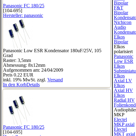
Bipolar
Panasonic FC 180/25
F&T
[104-695]
Bipolar
Hersteller:
panasonic
Kondensat
Nichicon
Audio
Kondensat
Elkos
Bipolar
Elkos
Panasonic Low ESR Kondensator 180uF/25V, 105
polarisiert
Grad
Panasonic
Raster: 3,5mm
Low ESR
Abmessung: 8x12mm
Elkos
Aufgenommen am: 24/04/2009
Subminiatu
Preis
0.22 EUR
Elkos
inkl. 19% MwSt. zzgl.
Versand
Axial LV
In den Korb
Details
Elkos
Axial HV
Elkos
Radial HV
Folienkond
Audiophile
MKP
Electel
MKP axial
Panasonic FC 180/25
Electel
[104-695]
MKT axial