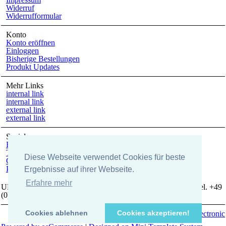
Widerruf
Widerrufformular
Konto
Konto eröffnen
Einloggen
Bisherige Bestellungen
Produkt Updates
Mehr Links
internal link
internal link
external link
external link
Social
Facebook
Twitter
Diese Webseite verwendet Cookies für beste
Google +
Pinterest
Ergebnisse auf ihrer Webseite.
Erfahre mehr
UK-electronic Jonas Lauer Ringstrasse 8 66894 Krähenberg Tel. +49
(0)171 5347831
Cookies ablehnen
Cookies akzeptieren!
Copyright © 2026
uk-electronic