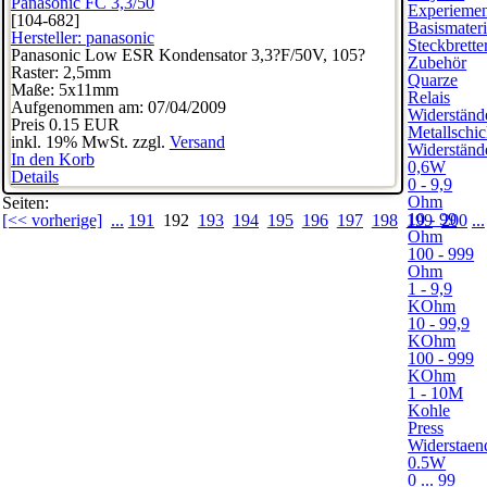
Panasonic FC 3,3/50
Experiement
[104-682]
Basismateri
Hersteller:
panasonic
Steckbrette
Panasonic Low ESR Kondensator 3,3?F/50V, 105?
Zubehör
Raster: 2,5mm
Quarze
Maße: 5x11mm
Relais
Aufgenommen am: 07/04/2009
Widerständ
Preis
0.15 EUR
Metallschic
inkl. 19% MwSt. zzgl.
Versand
Widerständ
In den Korb
0,6W
Details
0 - 9,9
Ohm
Seiten:
10 - 99
[<< vorherige]
...
191
192
193
194
195
196
197
198
199
200
...
Ohm
100 - 999
Ohm
1 - 9,9
KOhm
10 - 99,9
KOhm
100 - 999
KOhm
1 - 10M
Kohle
Press
Widerstaen
0.5W
0 ... 99