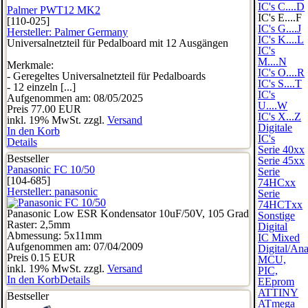
IC's C....D
Palmer PWT12 MK2
IC's E....F
[110-025]
IC's G....J
Hersteller:
Palmer Germany
IC's K....L
Universalnetzteil für Pedalboard mit 12 Ausgängen
IC's
M....N
Merkmale:
IC's O....R
- Geregeltes Universalnetzteil für Pedalboards
IC's S....T
- 12 einzeln [...]
IC's
Aufgenommen am: 08/05/2025
U....W
Preis
77.00 EUR
IC's X...Z
inkl. 19% MwSt. zzgl.
Versand
Digitale
In den Korb
IC's
Details
Serie 40xx
Bestseller
Serie 45xx
Panasonic FC 10/50
Serie
[104-685]
74HCxx
Hersteller:
panasonic
Serie
74HCTxx
Panasonic Low ESR Kondensator 10uF/50V, 105 Grad
Sonstige
Raster: 2,5mm
Digital
Abmessung: 5x11mm
IC Mixed
Aufgenommen am: 07/04/2009
Digital/An
Preis
0.15 EUR
MCU,
inkl. 19% MwSt. zzgl.
Versand
PIC,
In den Korb
Details
EEprom
ATTINY
Bestseller
ATmega