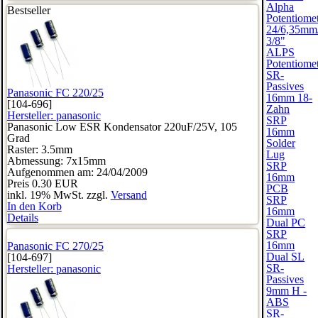
Alpha
Bestseller
Potentiome
24/6,35mm
3/8"
ALPS
Potentiome
SR-
Passives
Panasonic FC 220/25
16mm 18-
[104-696]
Zahn
Hersteller:
panasonic
SRP
Panasonic Low ESR Kondensator 220uF/25V, 105
16mm
Grad
Solder
Raster: 3.5mm
Lug
Abmessung: 7x15mm
SRP
Aufgenommen am: 24/04/2009
16mm
Preis
0.30 EUR
PCB
inkl. 19% MwSt. zzgl.
Versand
SRP
In den Korb
16mm
Details
Dual PC
SRP
16mm
Panasonic FC 270/25
Dual SL
[104-697]
SR-
Hersteller:
panasonic
Passives
9mm H -
ABS
SR-