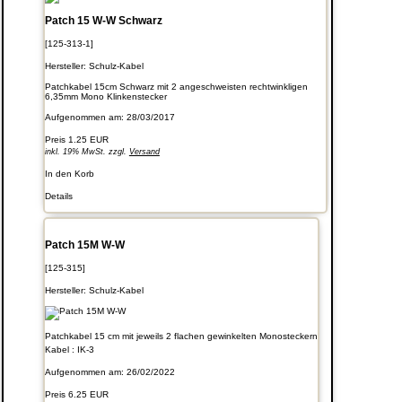
Patch 15 W-W Schwarz
[125-313-1]
Hersteller:
Schulz-Kabel
Patchkabel 15cm Schwarz mit 2 angeschweisten rechtwinkligen
6,35mm Mono Klinkenstecker
Aufgenommen am: 28/03/2017
Preis
1.25 EUR
inkl. 19% MwSt. zzgl.
Versand
In den Korb
Details
Patch 15M W-W
[125-315]
Hersteller:
Schulz-Kabel
Patchkabel 15 cm mit jeweils 2 flachen gewinkelten Monosteckern
Kabel : IK-3
Aufgenommen am: 26/02/2022
Preis
6.25 EUR