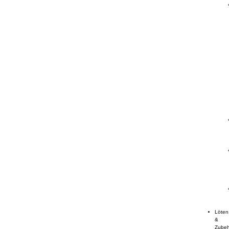
Löten
&
Zube