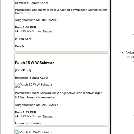
Hersteller:
Schulz-Kabel
Patchkabel 100 cm mit jeweils 2 flachen gewinkelten Monosteckern
Kabel : IK-3
Aufgenommen am: 08/06/2011
Preis
9.00 EUR
inkl. 19% MwSt. zzgl.
Versand
In den Korb
Details
Aktiv
Baue
Patch 15 W-W Schwarz
[125-313-1]
Hersteller:
Schulz-Kabel
Patchkabel 15cm Schwarz mit 2 angeschweisten rechtwinkligen
6,35mm Mono Klinkenstecker
Aufgenommen am: 28/03/2017
Preis
1.25 EUR
inkl. 19% MwSt. zzgl.
Versand
In den Korb
Details