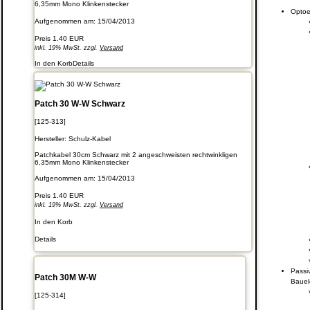
6,35mm Mono Klinkenstecker
Optoe
Aufgenommen am: 15/04/2013
Preis
1.40 EUR
inkl. 19% MwSt. zzgl.
Versand
In den Korb
Details
Patch 30 W-W Schwarz
[125-313]
Hersteller:
Schulz-Kabel
Patchkabel 30cm Schwarz mit 2 angeschweisten rechtwinkligen
6,35mm Mono Klinkenstecker
Aufgenommen am: 15/04/2013
Preis
1.40 EUR
inkl. 19% MwSt. zzgl.
Versand
In den Korb
Details
Passi
Patch 30M W-W
Baue
[125-314]