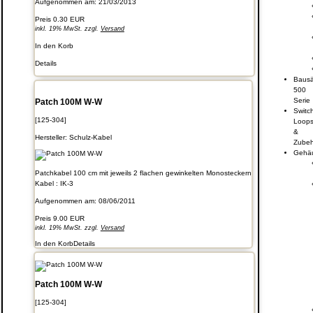
Aufgenommen am: 21/03/2013
Preis
0.30 EUR
inkl. 19% MwSt. zzgl.
Versand
In den Korb
Details
Bausä
500
Serie
Patch 100M W-W
Switc
[125-304]
Loop
&
Hersteller:
Schulz-Kabel
Zube
Gehä
Patchkabel 100 cm mit jeweils 2 flachen gewinkelten Monosteckern
Kabel : IK-3
Aufgenommen am: 08/06/2011
Preis
9.00 EUR
inkl. 19% MwSt. zzgl.
Versand
In den Korb
Details
Patch 100M W-W
[125-304]