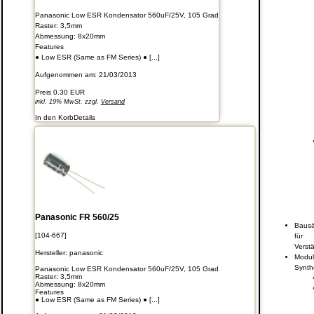
Panasonic Low ESR Kondensator 560uF/25V, 105 Grad
Raster: 3,5mm
Abmessung: 8x20mm
Features
● Low ESR (Same as FM Series) ● [...]
Aufgenommen am: 21/03/2013
Preis
0.30 EUR
inkl. 19% MwSt. zzgl.
Versand
In den Korb
Details
Panasonic FR 560/25
Bausä
[104-667]
für
Verstä
Hersteller:
panasonic
Modul
Synth
Panasonic Low ESR Kondensator 560uF/25V, 105 Grad
Raster: 3,5mm
Abmessung: 8x20mm
Features
● Low ESR (Same as FM Series) ● [...]