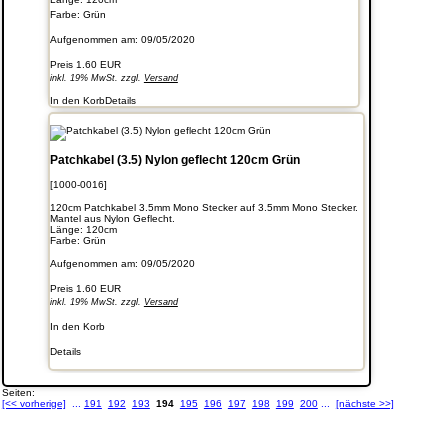
Farbe: Grün
Aufgenommen am: 09/05/2020
Preis
1.60 EUR
inkl. 19% MwSt. zzgl.
Versand
In den Korb
Details
Patchkabel (3.5) Nylon geflecht 120cm Grün
[1000-0016]
120cm Patchkabel 3.5mm Mono Stecker auf 3.5mm Mono Stecker.
Mantel aus Nylon Geflecht.
Länge: 120cm
Farbe: Grün
Aufgenommen am: 09/05/2020
Preis
1.60 EUR
inkl. 19% MwSt. zzgl.
Versand
In den Korb
Details
Seiten:
[<< vorherige]
...
191
192
193
194
195
196
197
198
199
200
...
[nächste >>]