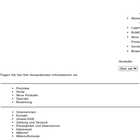
Werk
Lage
Bulk&
Neue
Produ
Sond
Bewe
Hersteller
Tragen Sie hier Ihre Versandkosten Informationen ein.
Produkte
Home
Neue Produkte
Specials
Bewertung
Unternehmen
Kontakt
Unsere AGB
Zahlung und Versand
Privatsphäre und Datenschutz
Impressum
Widerruf
Widerrufformular