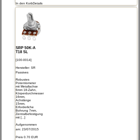
In den Korb
Details
SRP 50K-A
T18 SL
[100-0014]
Hersteller:
SR
Passives
Robustes
Potentiometer
mit Metallachse
6mm 18-Zahn,
Körperdurchmesser
16mm,
Achslänge
15mm,
Erforderliche
Bohrung 7mm,
Zentralbefestigung
mit [...]
Aufgenommen
am: 23/07/2015
Preis
0.70 EUR