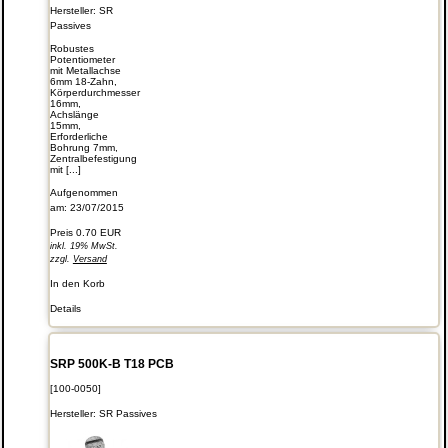
Hersteller:
SR
Passives
Robustes
Potentiometer
mit Metallachse
6mm 18-Zahn,
Körperdurchmesser
16mm,
Achslänge
15mm,
Erforderliche
Bohrung 7mm,
Zentralbefestigung
mit [...]
Aufgenommen
am: 23/07/2015
Preis
0.70 EUR
inkl. 19% MwSt.
zzgl.
Versand
In den Korb
Details
SRP 500K-B T18 PCB
[100-0050]
Hersteller:
SR Passives