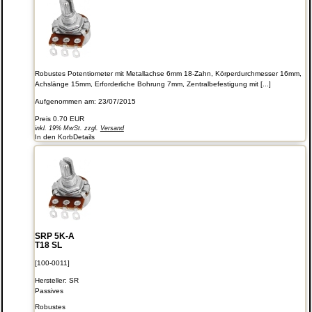
Robustes Potentiometer mit Metallachse 6mm 18-Zahn, Körperdurchmesser 16mm,
Achslänge 15mm, Erforderliche Bohrung 7mm, Zentralbefestigung mit [...]
Aufgenommen am: 23/07/2015
Preis
0.70 EUR
inkl. 19% MwSt. zzgl.
Versand
In den Korb
Details
SRP 5K-A
T18 SL
[100-0011]
Hersteller:
SR
Passives
Robustes