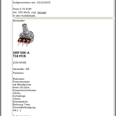
Aufgenommen am: 13/12/2015
Preis
0.70 EUR
inkl. 19% MwSt. zzgl.
Versand
In den Korb
Details
Bestseller
SRP 50K-A
T18 PCB
[100-0039]
Hersteller:
SR
Passives
Robustes
Potentiometer
mit Metallachse
6mm 18-Zahn,
Körperdurchmesser
16mm,
Achslänge
15mm,
Erforderliche
Bohrung 7mm,
Zentralbefestigung
mit [...]