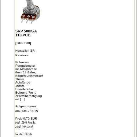
SRP 500K-A
T18 PCB
[100-0038]
Hersteller:
SR
Passives
Robustes
Potentiometer
mit Metallachse
6mm 18-Zahn,
Körperdurchmesser
16mm,
Achslänge
15mm,
Erforderliche
Bohrung 7mm,
Zentralbefestigung
mit [...]
Aufgenommen
am: 13/12/2015
Preis
0.70 EUR
inkl. 19% MwSt.
zzgl.
Versand
In den Korb