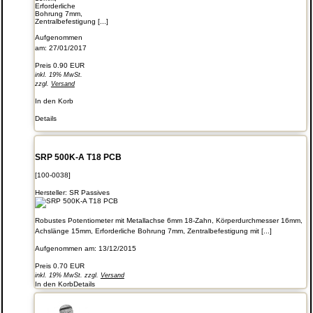
Erforderliche
Bohrung 7mm,
Zentralbefestigung [...]
Aufgenommen
am: 27/01/2017
Preis
0.90 EUR
inkl. 19% MwSt.
zzgl.
Versand
In den Korb
Details
SRP 500K-A T18 PCB
[100-0038]
Hersteller:
SR Passives
Robustes Potentiometer mit Metallachse 6mm 18-Zahn, Körperdurchmesser 16mm,
Achslänge 15mm, Erforderliche Bohrung 7mm, Zentralbefestigung mit [...]
Aufgenommen am: 13/12/2015
Preis
0.70 EUR
inkl. 19% MwSt. zzgl.
Versand
In den Korb
Details