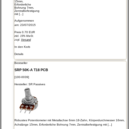
15mm,
Erforderliche
Bohrung 7mm,
Zentralbefestigung
mit [...]
Aufgenommen
am: 23/07/2015
Preis
0.70 EUR
inkl. 19% MwSt.
zzgl.
Versand
In den Korb
Details
Bestseller
SRP 50K-A T18 PCB
[100-0039]
Hersteller:
SR Passives
Robustes Potentiometer mit Metallachse 6mm 18-Zahn, Körperdurchmesser 16mm,
Achslänge 15mm, Erforderliche Bohrung 7mm, Zentralbefestigung mit [...]