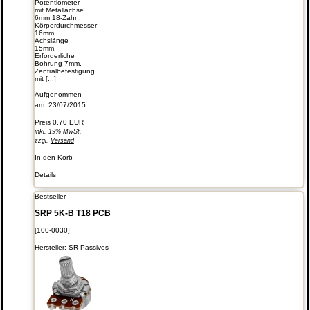
Potentiometer
mit Metallachse
6mm 18-Zahn,
Körperdurchmesser
16mm,
Achslänge
15mm,
Erforderliche
Bohrung 7mm,
Zentralbefestigung
mit [...]
Aufgenommen
am: 23/07/2015
Preis
0.70 EUR
inkl. 19% MwSt.
zzgl.
Versand
In den Korb
Details
Bestseller
SRP 5K-B T18 PCB
[100-0030]
Hersteller:
SR Passives