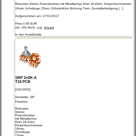
Robustes Stereo Potentiometer mit Metallachse 6mm 18-Zahn, Körperdurchmesser
16mm, Achslänge 15mm, Erforderliche Bohrung 7mm, Zentralbefestigung [...]
Aufgenommen am: 27/01/2017
Preis
0.90 EUR
inkl. 19% MwSt. zzgl.
Versand
In den Korb
Details
SRP 2x5K-A
T18 PCB
[100-0052]
Hersteller:
SR
Passives
Robustes
Stereo
Potentiometer
mit Metallachse
6mm 18-Zahn,
Körperdurchmesser
16mm,
Achslänge
15mm,