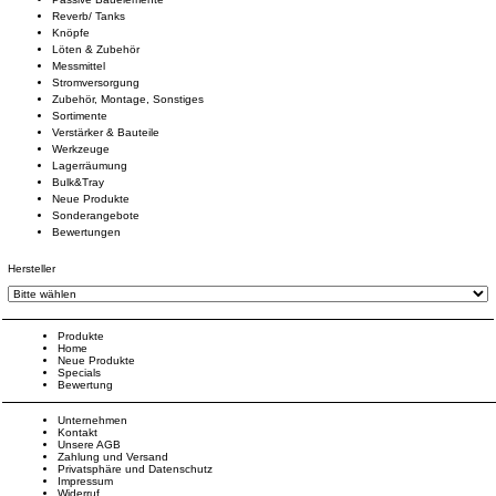
Reverb/ Tanks
Knöpfe
Löten & Zubehör
Messmittel
Stromversorgung
Zubehör, Montage, Sonstiges
Sortimente
Verstärker & Bauteile
Werkzeuge
Lagerräumung
Bulk&Tray
Neue Produkte
Sonderangebote
Bewertungen
Hersteller
Produkte
Home
Neue Produkte
Specials
Bewertung
Unternehmen
Kontakt
Unsere AGB
Zahlung und Versand
Privatsphäre und Datenschutz
Impressum
Widerruf