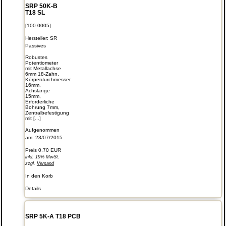
SRP 50K-B
T18 SL
[100-0005]
Hersteller:
SR
Passives
Robustes
Potentiometer
mit Metallachse
6mm 18-Zahn,
Körperdurchmesser
16mm,
Achslänge
15mm,
Erforderliche
Bohrung 7mm,
Zentralbefestigung
mit [...]
Aufgenommen
am: 23/07/2015
Preis
0.70 EUR
inkl. 19% MwSt.
zzgl.
Versand
In den Korb
Details
SRP 5K-A T18 PCB