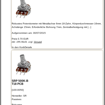
Robustes Potentiometer mit Metallachse 6mm 18-Zahn, Körperdurchmesser 16mm,
Achslänge 15mm, Erforderliche Bohrung 7mm, Zentralbefestigung mit [...]
Aufgenommen am: 30/07/2015
Preis
0.70 EUR
inkl. 19% MwSt. zzgl.
Versand
In den Korb
Details
SRP 500K-B
T18 PCB
[100-0050]
Hersteller:
SR
Passives
Robustes