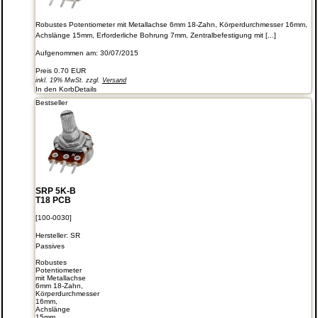
Robustes Potentiometer mit Metallachse 6mm 18-Zahn, Körperdurchmesser 16mm,
Achslänge 15mm, Erforderliche Bohrung 7mm, Zentralbefestigung mit [...]
Aufgenommen am: 30/07/2015
Preis
0.70 EUR
inkl. 19% MwSt. zzgl.
Versand
In den Korb
Details
Bestseller
SRP 5K-B
T18 PCB
[100-0030]
Hersteller:
SR
Passives
Robustes
Potentiometer
mit Metallachse
6mm 18-Zahn,
Körperdurchmesser
16mm,
Achslänge
15mm,