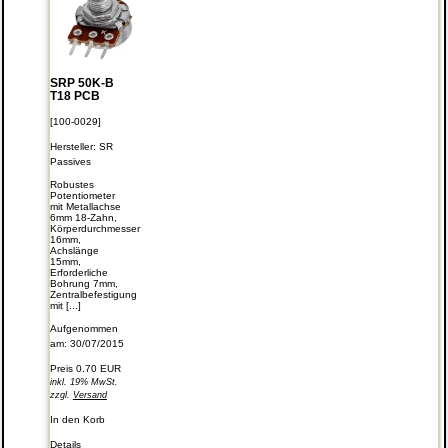
SRP 50K-B
T18 PCB
[100-0029]
Hersteller:
SR
Passives
Robustes
Potentiometer
mit Metallachse
6mm 18-Zahn,
Körperdurchmesser
16mm,
Achslänge
15mm,
Erforderliche
Bohrung 7mm,
Zentralbefestigung
mit [...]
Aufgenommen
am: 30/07/2015
Preis
0.70 EUR
inkl. 19% MwSt.
zzgl.
Versand
In den Korb
Details