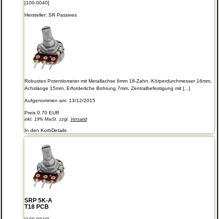
[100-0040]
Hersteller:
SR Passives
Robustes Potentiometer mit Metallachse 6mm 18-Zahn, Körperdurchmesser 16mm,
Achslänge 15mm, Erforderliche Bohrung 7mm, Zentralbefestigung mit [...]
Aufgenommen am: 13/12/2015
Preis
0.70 EUR
inkl. 19% MwSt. zzgl.
Versand
In den Korb
Details
SRP 5K-A
T18 PCB