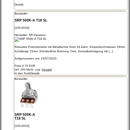
Details
Bestseller
SRP 500K-A T18 SL
[100-0016]
Hersteller:
SR Passives
Robustes Potentiometer mit Metallachse 6mm 18-Zahn, Körperdurchmesser 16mm,
Achslänge 15mm, Erforderliche Bohrung 7mm, Zentralbefestigung mit [...]
Aufgenommen am: 23/07/2015
Preis
0.70 EUR
inkl. 19% MwSt. zzgl.
Versand
In den Korb
Details
Bestseller
SRP 500K-A
T18 SL
[100-0016]