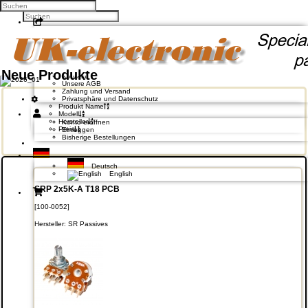
Facebook
Twitter
Google +
Pinterest
Neue Produkte
Kontakt
Unsere AGB
Zahlung und Versand
Privatsphäre und Datenschutz
Produkt Name
Modell
Hersteller
Konto eröffnen
Preis
Einloggen
Bisherige Bestellungen
Deutsch
English
SRP 2x5K-A T18 PCB
[100-0052]
Hersteller:
SR Passives