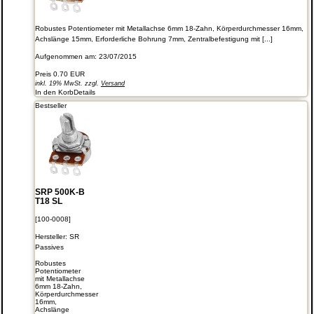
Robustes Potentiometer mit Metallachse 6mm 18-Zahn, Körperdurchmesser 16mm,
Achslänge 15mm, Erforderliche Bohrung 7mm, Zentralbefestigung mit [...]
Aufgenommen am: 23/07/2015
Preis
0.70 EUR
inkl. 19% MwSt. zzgl.
Versand
In den Korb
Details
Bestseller
SRP 500K-B
T18 SL
[100-0008]
Hersteller:
SR
Passives
Robustes
Potentiometer
mit Metallachse
6mm 18-Zahn,
Körperdurchmesser
16mm,
Achslänge