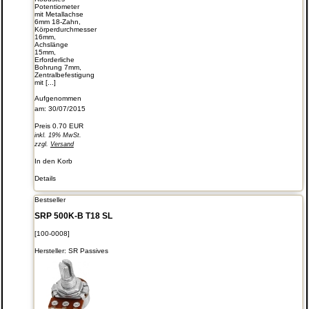
Potentiometer
mit Metallachse
6mm 18-Zahn,
Körperdurchmesser
16mm,
Achslänge
15mm,
Erforderliche
Bohrung 7mm,
Zentralbefestigung
mit [...]
Aufgenommen
am: 30/07/2015
Preis
0.70 EUR
inkl. 19% MwSt.
zzgl.
Versand
In den Korb
Details
Bestseller
SRP 500K-B T18 SL
[100-0008]
Hersteller:
SR Passives