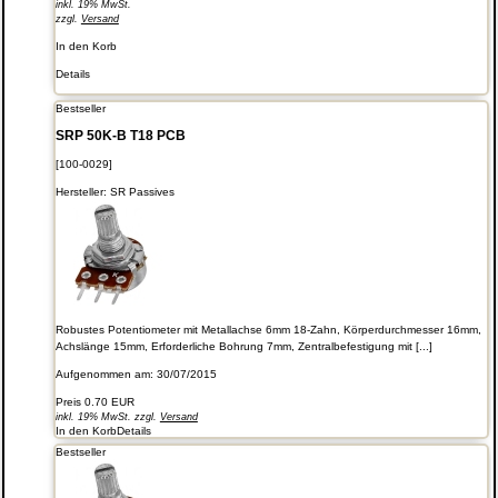
inkl. 19% MwSt.
zzgl.
Versand
In den Korb
Details
Bestseller
SRP 50K-B T18 PCB
[100-0029]
Hersteller:
SR Passives
Robustes Potentiometer mit Metallachse 6mm 18-Zahn, Körperdurchmesser 16mm,
Achslänge 15mm, Erforderliche Bohrung 7mm, Zentralbefestigung mit [...]
Aufgenommen am: 30/07/2015
Preis
0.70 EUR
inkl. 19% MwSt. zzgl.
Versand
In den Korb
Details
Bestseller