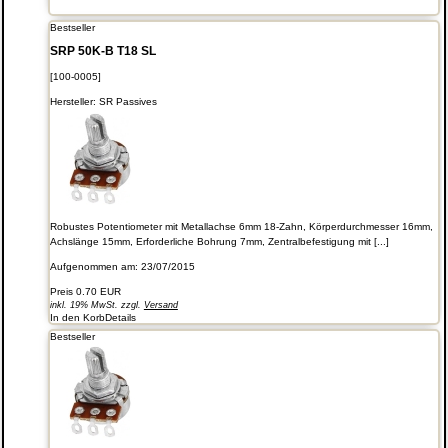
Bestseller
SRP 50K-B T18 SL
[100-0005]
Hersteller:
SR Passives
Robustes Potentiometer mit Metallachse 6mm 18-Zahn, Körperdurchmesser 16mm,
Achslänge 15mm, Erforderliche Bohrung 7mm, Zentralbefestigung mit [...]
Aufgenommen am: 23/07/2015
Preis
0.70 EUR
inkl. 19% MwSt. zzgl.
Versand
In den Korb
Details
Bestseller