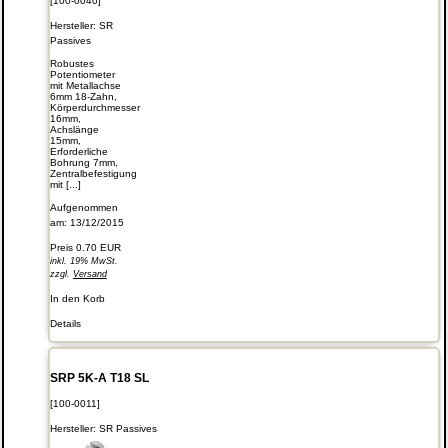
[100-0040]
Hersteller:
SR
Passives
Robustes
Potentiometer
mit Metallachse
6mm 18-Zahn,
Körperdurchmesser
16mm,
Achslänge
15mm,
Erforderliche
Bohrung 7mm,
Zentralbefestigung
mit [...]
Aufgenommen
am: 13/12/2015
Preis
0.70 EUR
inkl. 19% MwSt.
zzgl.
Versand
In den Korb
Details
SRP 5K-A T18 SL
[100-0011]
Hersteller:
SR Passives