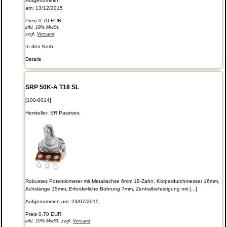
Aufgenommen
am: 13/12/2015
Preis
0.70 EUR
inkl. 19% MwSt.
zzgl.
Versand
In den Korb
Details
SRP 50K-A T18 SL
[100-0014]
Hersteller:
SR Passives
Robustes Potentiometer mit Metallachse 6mm 18-Zahn, Körperdurchmesser 16mm,
Achslänge 15mm, Erforderliche Bohrung 7mm, Zentralbefestigung mit [...]
Aufgenommen am: 23/07/2015
Preis
0.70 EUR
inkl. 19% MwSt. zzgl.
Versand