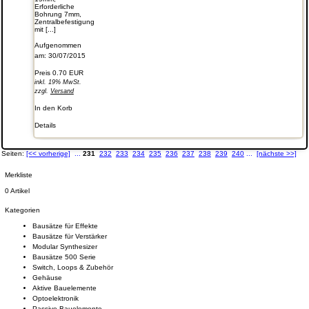
Erforderliche
Bohrung 7mm,
Zentralbefestigung
mit [...]
Aufgenommen
am: 30/07/2015
Preis
0.70 EUR
inkl. 19% MwSt.
zzgl.
Versand
In den Korb
Details
Seiten:
[<< vorherige]
...
231
232
233
234
235
236
237
238
239
240
...
[nächste >>]
Merkliste
0 Artikel
Kategorien
Bausätze für Effekte
Bausätze für Verstärker
Modular Synthesizer
Bausätze 500 Serie
Switch, Loops & Zubehör
Gehäuse
Aktive Bauelemente
Optoelektronik
Passive Bauelemente