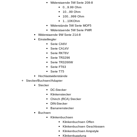
Widerstaende 5W Serie 208-8
0...9.99 Ohm
10...99 Ohm
100...999 Ohm
1...10KOhm
Widerstände 5W Serie MOF5
Widerstaende 5W Serie PWR
Widerstaende 9W Serie 214-8
Einstellregler
Serie CA6V
Serie CA14V
Serie RKT6V
Serie TR3296
Serie TR3266W
Serie FT63
Serie T75
Hochlastwiderstände
Stecker/Buchsen/Adapter
Stecker
DC-Stecker
Klinkenstecker
Chinch (RCA) Stecker
DIN-Stecker
Bananenstecker
Buchsen
Klinkenbuchsen
Klinkenbuchsen Offen
Klinkenbuchsen Geschlossen
Klinkenbuchsen Ampstyle
Klinkenkupplung