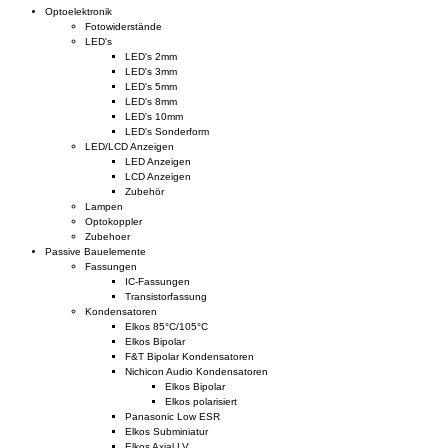
Optoelektronik
Fotowiderstände
LED's
LED's 2mm
LED's 3mm
LED's 5mm
LED's 8mm
LED's 10mm
LED's Sonderform
LED/LCD Anzeigen
LED Anzeigen
LCD Anzeigen
Zubehör
Lampen
Optokoppler
Zubehoer
Passive Bauelemente
Fassungen
IC-Fassungen
Transistorfassung
Kondensatoren
Elkos 85°C/105°C
Elkos Bipolar
F&T Bipolar Kondensatoren
Nichicon Audio Kondensatoren
Elkos Bipolar
Elkos polarisiert
Panasonic Low ESR
Elkos Subminiatur
Elkos Axial LV