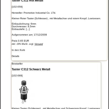
Taster C312 Rot Metall
[102-059]
Hersteller:
Promotive Industrial Co. LTd.
Kleiner Roter Taster (Schliesser) , mit Metallachse und rotem Knopf, Loetoesen.
Einbaubohrung: 6mm
Durchmesser: 9,5mm
Einbautiefe: [...]
Aufgenommen am: 17/12/2008
Preis
0.65 EUR
inkl. 19% MwSt. zzgl.
Versand
In den Korb
Details
Bestseller
Taster C312 Schwarz Metall
[102-069]
Kleiner Taster (Schliesser) , mit Metallachse und Schwarzem Knopf, Loetoesen.