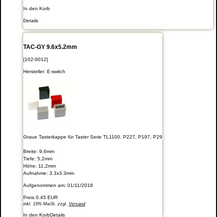
In den Korb
Details
TAC-GY 9.6x5.2mm
[102-0012]
Hersteller:
E-switch
Graue Tasterkappe für Taster Serie TL1100, P227, P197, P29
Breite: 9,6mm
Tiefe: 5,2mm
Höhe: 11,2mm
Aufnahme: 3.3x3.3mm
Aufgenommen am: 01/11/2018
Preis
0.45 EUR
inkl. 19% MwSt. zzgl.
Versand
In den Korb
Details