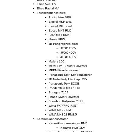
Elkos Axial HV
Elkos Radial HV
Folienkondensatoren
Audiophiler MKP
Electel MKP axial
Electel MKT axial
Epcos MKT RM5
Folie MKT RM5
Illinois MPW
JB Polypropylen axial
JFGC 250V
JFGC 400V
JFGC 630V
Mallory 150
Metal Film Tubular Polyester
MPEM Kondensatoren
Panasonic SMF Kondensatoren
JB Metal Poly Film Cap RM5
Panasonic Poly ECQB
Roederstein MKT 1813
Sprague 715P
Hitano Mylar Polyester
Standard Polyester CL21
Wima FKP/FKC RM5
WIMA MKP2 RM5
WIMA MKS02 RM2.5
Keramikkondensatoren
Keramikkondensatoren RM5
Keramic RM5 1KV