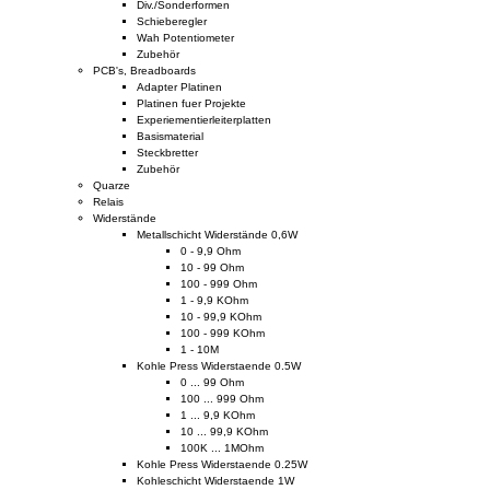
Div./Sonderformen
Schieberegler
Wah Potentiometer
Zubehör
PCB's, Breadboards
Adapter Platinen
Platinen fuer Projekte
Experiementierleiterplatten
Basismaterial
Steckbretter
Zubehör
Quarze
Relais
Widerstände
Metallschicht Widerstände 0,6W
0 - 9,9 Ohm
10 - 99 Ohm
100 - 999 Ohm
1 - 9,9 KOhm
10 - 99,9 KOhm
100 - 999 KOhm
1 - 10M
Kohle Press Widerstaende 0.5W
0 ... 99 Ohm
100 ... 999 Ohm
1 ... 9,9 KOhm
10 ... 99,9 KOhm
100K ... 1MOhm
Kohle Press Widerstaende 0.25W
Kohleschicht Widerstaende 1W