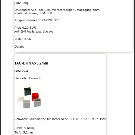
[102-068]
Drucktaster Aus-Tast (Ein), mit rechteckiger Betaetigung 5mm,
Printausfuehrung, RM 5.08
Aufgenommen am: 24/02/2012
Preis
0.20 EUR
inkl. 19% MwSt. zzgl.
Versand
In den Korb
Details
TAC-BK 9.6x5.2mm
[102-0011]
Hersteller:
E-switch
Schwarze Tasterkappe für Taster Serie TL1100, P227, P197, P29
Breite: 9,6mm
Tiefe: 5,2mm