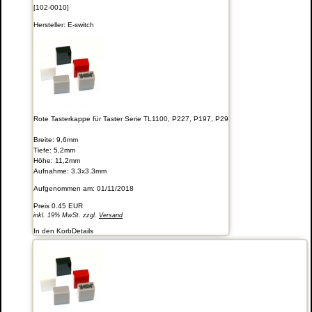
[102-0010]
Hersteller:
E-switch
Rote Tasterkappe für Taster Serie TL1100, P227, P197, P29
Breite: 9,6mm
Tiefe: 5,2mm
Höhe: 11,2mm
Aufnahme: 3.3x3.3mm
Aufgenommen am: 01/11/2018
Preis
0.45 EUR
inkl. 19% MwSt. zzgl.
Versand
In den Korb
Details