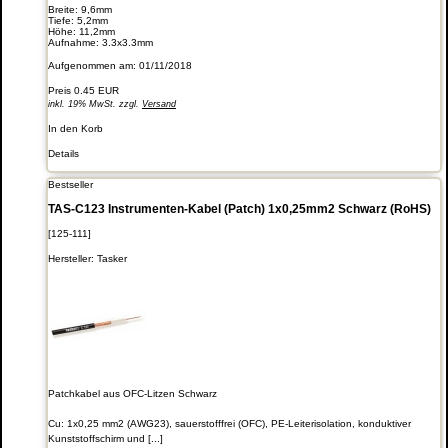
Breite: 9,6mm
Tiefe: 5,2mm
Höhe: 11,2mm
Aufnahme: 3.3x3.3mm
Aufgenommen am: 01/11/2018
Preis
0.45 EUR
inkl. 19% MwSt. zzgl.
Versand
In den Korb
Details
Bestseller
TAS-C123 Instrumenten-Kabel (Patch) 1x0,25mm2 Schwarz (RoHS)
[125-111]
Hersteller:
Tasker
Patchkabel aus OFC-Litzen Schwarz
Cu: 1x0,25 mm2 (AWG23), sauerstofffrei (OFC), PE-Leiterisolation, konduktiver
Kunststoffschirm und [...]