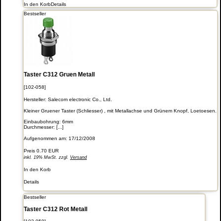
In den Korb
Details
Bestseller
Taster C312 Gruen Metall
[102-058]
Hersteller:
Salecom electronic Co., Ltd.
Kleiner Gruener Taster (Schliesser) , mit Metallachse und Grünem Knopf, Loetoesen.
Einbaubohrung: 6mm
Durchmesser: [...]
Aufgenommen am: 17/12/2008
Preis
0.70 EUR
inkl. 19% MwSt. zzgl.
Versand
In den Korb
Details
Bestseller
Taster C312 Rot Metall