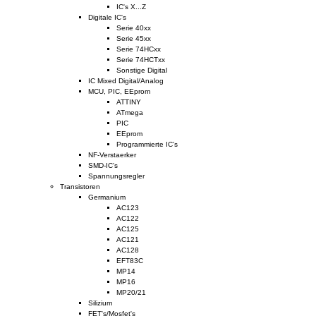
IC's X...Z
Digitale IC's
Serie 40xx
Serie 45xx
Serie 74HCxx
Serie 74HCTxx
Sonstige Digital
IC Mixed Digital/Analog
MCU, PIC, EEprom
ATTINY
ATmega
PIC
EEprom
Programmierte IC's
NF-Verstaerker
SMD-IC's
Spannungsregler
Transistoren
Germanium
AC123
AC122
AC125
AC121
AC128
EFT83C
MP14
MP16
MP20/21
Silizium
FET's/Mosfet's