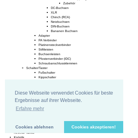
Zubehör
DC-Buchsen
XLR
Chinch (RCA)
Netzbuchsen
DIN-Buchsen
Bananen Buchsen
Adapter
PA Verbinder
Platinensteckverbinder
Stiftleisten
Buchsenleisten
Pfostenverbinder (IDC)
Schraubanschlussklemmen
Schalter/Taster
Fußschalter
Kippschalter
Miniatur Kippschalter
Große Kippschalter
Schiebeschalter
Diese Webseite verwendet Cookies für beste
Drehschalter
Ergebnisse auf ihrer Webseite.
Wippschalter
Dip Schalter
Erfahre mehr
Taster
Taster f. Chassismontage
Taster für Printmontage
Schalter PCB
Cookies ablehnen
Cookies akzeptieren!
Zubehör
Reverb/ Tanks
Knöpfe