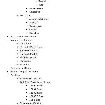
Tremolo
Wah
Midi Projekte
Sonstiges
Tech One
Amp Simulationen
Booster
Compressor
Octave
Overdrive
Bausätze für Verstärker
Modular Synthesizer
Patchkabel
ReBach CATCH Serie
Stromversorgung
Eurorack Module
MIDI Equipment
Sonstiges
Zubehör
Bausätze 500 Serie
Switch, Loops & Zubehör
Gehäuse
Aluminium Gehäuse
Gehäuse Pulverbeschichtet
1590P Size
1590A Size
1590B Size
1590BB Size
125B Size
Frontplatten/Schilder