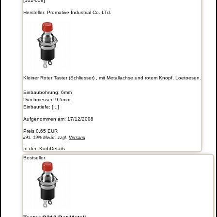
[102-059]
Hersteller:
Promotive Industrial Co. LTd.
Kleiner Roter Taster (Schliesser) , mit Metallachse und rotem Knopf, Loetoesen.
Einbaubohrung: 6mm
Durchmesser: 9,5mm
Einbautiefe: [...]
Aufgenommen am: 17/12/2008
Preis
0.65 EUR
inkl. 19% MwSt. zzgl.
Versand
In den Korb
Details
Bestseller