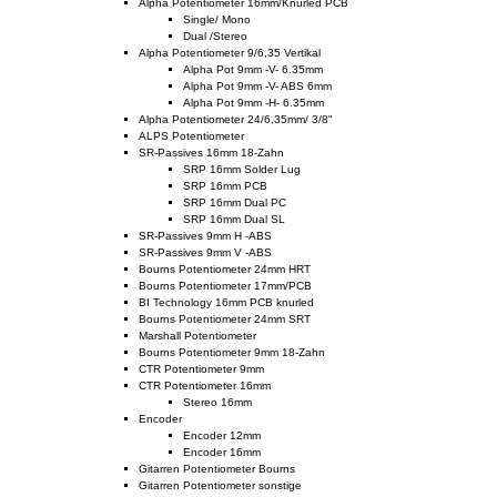
Alpha Potentiometer 16mm/Knurled PCB
Single/ Mono
Dual /Stereo
Alpha Potentiometer 9/6,35 Vertikal
Alpha Pot 9mm -V- 6.35mm
Alpha Pot 9mm -V- ABS 6mm
Alpha Pot 9mm -H- 6.35mm
Alpha Potentiometer 24/6,35mm/ 3/8"
ALPS Potentiometer
SR-Passives 16mm 18-Zahn
SRP 16mm Solder Lug
SRP 16mm PCB
SRP 16mm Dual PC
SRP 16mm Dual SL
SR-Passives 9mm H -ABS
SR-Passives 9mm V -ABS
Bourns Potentiometer 24mm HRT
Bourns Potentiometer 17mm/PCB
BI Technology 16mm PCB knurled
Bourns Potentiometer 24mm SRT
Marshall Potentiometer
Bourns Potentiometer 9mm 18-Zahn
CTR Potentiometer 9mm
CTR Potentiometer 16mm
Stereo 16mm
Encoder
Encoder 12mm
Encoder 16mm
Gitarren Potentiometer Bourns
Gitarren Potentiometer sonstige