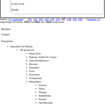
In den Korb
Details
Seiten:
[<< vorherige]
...
231
232
233
234
235
236
237
238
239
240
...
[nächste >>]
angezeigte Produkte:
2833
bis
2844
(von
3056
insgesamt)
Merkliste
0 Artikel
Kategorien
Bausätze für Effekte
UK-electronic
Basis Sets
Bypass, Switch & Looper
Amp Simulationen
Booster
Distortion
Fuzz
Overdrive
Compressor
Modulation
Chorus
Delay
Flanger
Multieffekte
Phaser
Hall (Reverb)