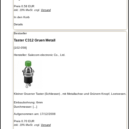
Preis
0.58 EUR
inkl. 19% MwSt. zzgl.
Versand
In den Korb
Details
Bestseller
Taster C312 Gruen Metall
[102-058]
Hersteller:
Salecom electronic Co., Ltd.
Kleiner Gruener Taster (Schliesser) , mit Metallachse und Grünem Knopf, Loetoesen.
Einbaubohrung: 6mm
Durchmesser: [...]
Aufgenommen am: 17/12/2008
Preis
0.70 EUR
inkl. 19% MwSt. zzgl.
Versand