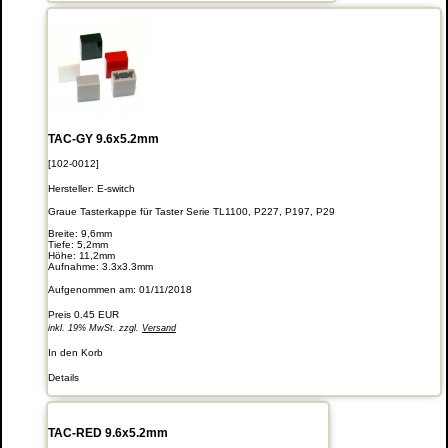
TAC-GY 9.6x5.2mm
[102-0012]
Hersteller:
E-switch
Graue Tasterkappe für Taster Serie TL1100, P227, P197, P29
Breite: 9,6mm
Tiefe: 5,2mm
Höhe: 11,2mm
Aufnahme: 3.3x3.3mm
Aufgenommen am: 01/11/2018
Preis
0.45 EUR
inkl. 19% MwSt. zzgl.
Versand
In den Korb
Details
TAC-RED 9.6x5.2mm