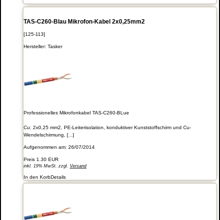
TAS-C260-Blau Mikrofon-Kabel 2x0,25mm2
[125-113]
Hersteller:
Tasker
Professionelles Mikrofonkabel TAS-C260-BLue
Cu: 2x0,25 mm2, PE-Leiterisolation, konduktiver Kunststoffschirm und Cu-
Wendelschirmung, [...]
Aufgenommen am: 26/07/2014
Preis
1.30 EUR
inkl. 19% MwSt. zzgl.
Versand
In den Korb
Details