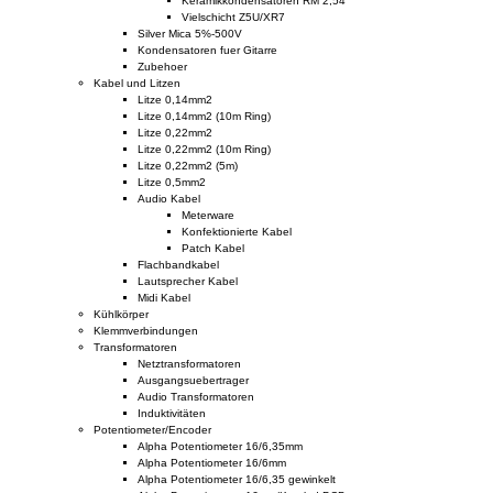
Keramikkondensatoren RM 2,54
Vielschicht Z5U/XR7
Silver Mica 5%-500V
Kondensatoren fuer Gitarre
Zubehoer
Kabel und Litzen
Litze 0,14mm2
Litze 0,14mm2 (10m Ring)
Litze 0,22mm2
Litze 0,22mm2 (10m Ring)
Litze 0,22mm2 (5m)
Litze 0,5mm2
Audio Kabel
Meterware
Konfektionierte Kabel
Patch Kabel
Flachbandkabel
Lautsprecher Kabel
Midi Kabel
Kühlkörper
Klemmverbindungen
Transformatoren
Netztransformatoren
Ausgangsuebertrager
Audio Transformatoren
Induktivitäten
Potentiometer/Encoder
Alpha Potentiometer 16/6,35mm
Alpha Potentiometer 16/6mm
Alpha Potentiometer 16/6,35 gewinkelt