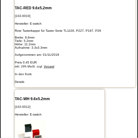
TAC-RED 9.6x5.2mm
[102-0010]
Hersteller:
E-switch
Rote Tasterkappe für Taster Serie TL1100, P227, P197, P29
Breite: 9,6mm
Tiefe: 5,2mm
Höhe: 11,2mm
Aufnahme: 3.3x3.3mm
Aufgenommen am: 01/11/2018
Preis
0.45 EUR
inkl. 19% MwSt. zzgl.
Versand
In den Korb
Details
TAC-WH 9.6x5.2mm
[102-0012]
Hersteller:
E-switch