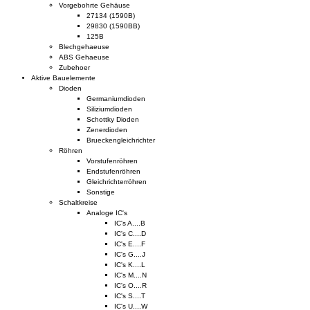
Vorgebohrte Gehäuse
27134 (1590B)
29830 (1590BB)
125B
Blechgehaeuse
ABS Gehaeuse
Zubehoer
Aktive Bauelemente
Dioden
Germaniumdioden
Siliziumdioden
Schottky Dioden
Zenerdioden
Brueckengleichrichter
Röhren
Vorstufenröhren
Endstufenröhren
Gleichrichterröhren
Sonstige
Schaltkreise
Analoge IC's
IC's A....B
IC's C....D
IC's E....F
IC's G....J
IC's K....L
IC's M....N
IC's O....R
IC's S....T
IC's U....W