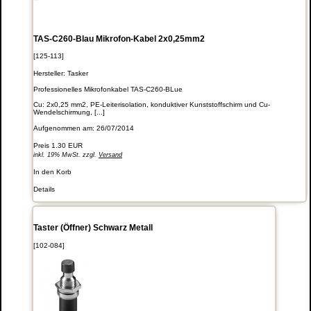
TAS-C260-Blau Mikrofon-Kabel 2x0,25mm2
[125-113]
Hersteller:
Tasker
Professionelles Mikrofonkabel TAS-C260-BLue
Cu: 2x0,25 mm2, PE-Leiterisolation, konduktiver Kunststoffschirm und Cu-
Wendelschirmung, [...]
Aufgenommen am: 26/07/2014
Preis
1.30 EUR
inkl. 19% MwSt. zzgl.
Versand
In den Korb
Details
Taster (Öffner) Schwarz Metall
[102-084]