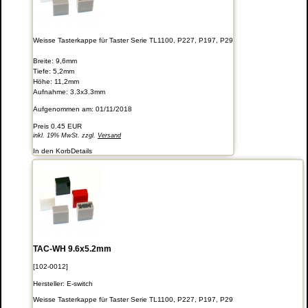
Weisse Tasterkappe für Taster Serie TL1100, P227, P197, P29
Breite: 9,6mm
Tiefe: 5,2mm
Höhe: 11,2mm
Aufnahme: 3.3x3.3mm
Aufgenommen am: 01/11/2018
Preis
0.45 EUR
inkl. 19% MwSt. zzgl.
Versand
In den Korb
Details
TAC-WH 9.6x5.2mm
[102-0012]
Hersteller:
E-switch
Weisse Tasterkappe für Taster Serie TL1100, P227, P197, P29