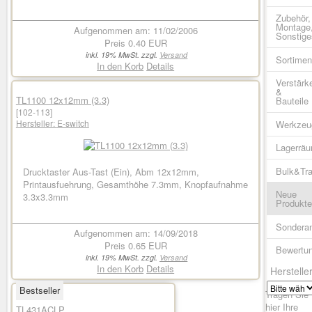
Zubehör,
Montage
Aufgenommen am: 11/02/2006
Sonstige
Preis
0.40 EUR
inkl. 19% MwSt. zzgl.
Versand
Sortimen
In den Korb
Details
Verstärk
&
TL1100 12x12mm (3.3)
Bauteile
[102-113]
Hersteller:
E-switch
Werkzeu
Lagerrä
Bulk&Tr
Drucktaster Aus-Tast (Ein), Abm 12x12mm,
Printausfuehrung, Gesamthöhe 7.3mm, Knopfaufnahme
Neue
3.3x3.3mm
Produkt
Sondera
Aufgenommen am: 14/09/2018
Preis
0.65 EUR
Bewertu
inkl. 19% MwSt. zzgl.
Versand
In den Korb
Details
Herstelle
Bestseller
Tragen Sie
hier Ihre
TL431ACLP