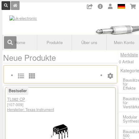
Home
Produkte
Über uns
Mein Konto
Neue Produkte
Merkliste
0 Artikel
Kategori
Bausätz
für
Effekte
Bestseller
Bausätz
TL082 CP
für
[107-009]
Verstärk
Hersteller:
Texas Instrument
Modular
Synthesi
Bausätz
500