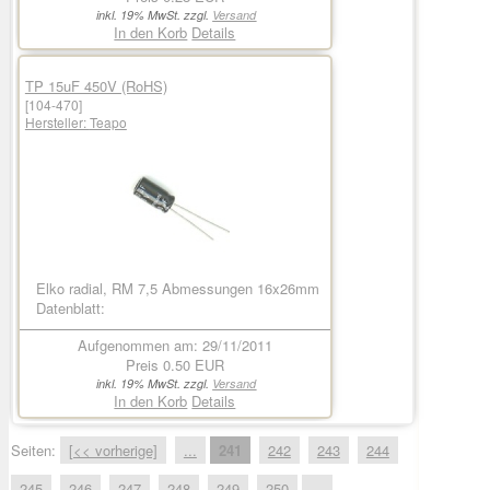
inkl. 19% MwSt. zzgl.
Versand
In den Korb
Details
TP 15uF 450V (RoHS)
[104-470]
Hersteller:
Teapo
Elko radial, RM 7,5 Abmessungen 16x26mm
Datenblatt:
Aufgenommen am: 29/11/2011
Preis
0.50 EUR
inkl. 19% MwSt. zzgl.
Versand
In den Korb
Details
Seiten:
[<< vorherige]
...
241
242
243
244
245
246
247
248
249
250
...