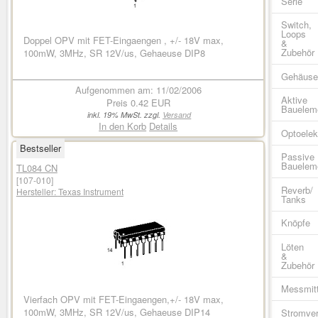
Serie
Switch,
Loops
Doppel OPV mit FET-Eingaengen , +/- 18V max,
&
Zubehör
100mW, 3MHz, SR 12V/us, Gehaeuse DIP8
Gehäus
Aufgenommen am: 11/02/2006
Aktive
Preis
0.42 EUR
Bauelem
inkl. 19% MwSt. zzgl.
Versand
In den Korb
Details
Optoelek
Bestseller
Passive
Bauelem
TL084 CN
[107-010]
Reverb/
Hersteller:
Texas Instrument
Tanks
Knöpfe
Löten
&
Zubehör
Messmitt
Vierfach OPV mit FET-Eingaengen,+/- 18V max,
100mW, 3MHz, SR 12V/us, Gehaeuse DIP14
Stromve