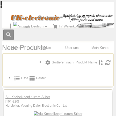
Social
Unternehmen
Konto
Deutsch
Ihr Warenkorb ist leer
Neue Produkte
Home
Produkte
Über uns
Mein Konto
Sortieren nach: Produkt Name
Liste
Raster
Alu Knebelknopf 19mm Silber
[101-220]
Hersteller:
Yueqing Daier Electronic Co., Ltd