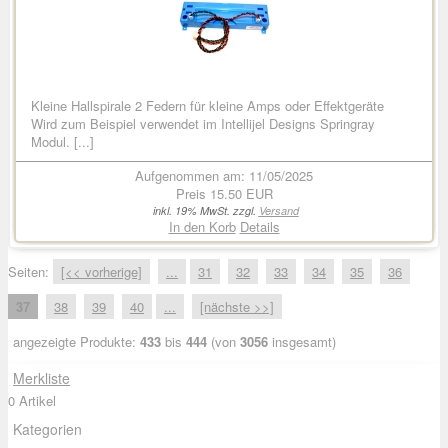
Kleine Hallspirale 2 Federn für kleine Amps oder Effektgeräte
Wird zum Beispiel verwendet im Intellijel Designs Springray
Modul. [...]
Aufgenommen am: 11/05/2025
Preis
15.50 EUR
inkl. 19% MwSt. zzgl.
Versand
In den Korb
Details
Seiten:
[<< vorherige]
...
31
32
33
34
35
36
37
38
39
40
...
[nächste >>]
angezeigte Produkte:
433
bis
444
(von
3056
insgesamt)
Merkliste
0 Artikel
Kategorien