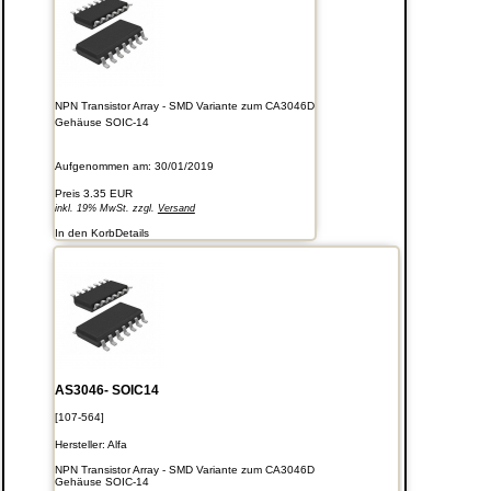
NPN Transistor Array - SMD Variante zum CA3046D
Gehäuse SOIC-14
Aufgenommen am: 30/01/2019
Preis
3.35 EUR
inkl. 19% MwSt. zzgl.
Versand
In den Korb
Details
AS3046- SOIC14
[107-564]
Hersteller:
Alfa
NPN Transistor Array - SMD Variante zum CA3046D
Gehäuse SOIC-14