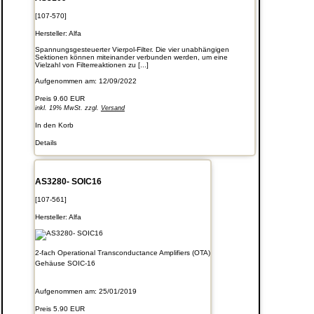
[107-570]
Hersteller:
Alfa
Spannungsgesteuerter Vierpol-Filter. Die vier unabhängigen
Sektionen können miteinander verbunden werden, um eine
Vielzahl von Filterreaktionen zu [...]
Aufgenommen am: 12/09/2022
Preis
9.60 EUR
inkl. 19% MwSt. zzgl.
Versand
In den Korb
Details
AS3280- SOIC16
[107-561]
Hersteller:
Alfa
2-fach Operational Transconductance Amplifiers (OTA)
Gehäuse SOIC-16
Aufgenommen am: 25/01/2019
Preis
5.90 EUR