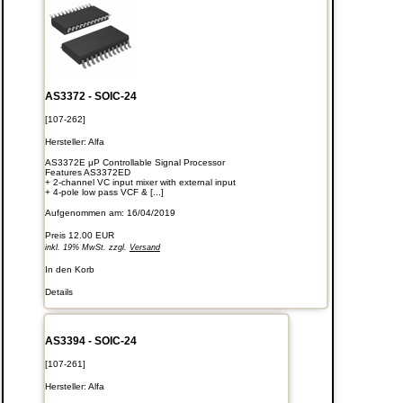
AS3372 - SOIC-24
[107-262]
Hersteller:
Alfa
AS3372E μP Controllable Signal Processor
Features AS3372ED
+ 2-channel VC input mixer with external input
+ 4-pole low pass VCF & [...]
Aufgenommen am: 16/04/2019
Preis
12.00 EUR
inkl. 19% MwSt. zzgl.
Versand
In den Korb
Details
AS3394 - SOIC-24
[107-261]
Hersteller:
Alfa