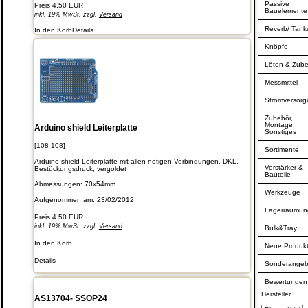
Passive
Preis
4.50 EUR
Bauelemente
inkl. 19% MwSt. zzgl.
Versand
Reverb/ Tank
In den Korb
Details
Knöpfe
Löten & Zub
Messmittel
Stromversor
Zubehör,
Montage,
Arduino shield Leiterplatte
Sonstiges
[108-108]
Sortimente
Arduino shield Leiterplatte mit allen nötigen Verbindungen, DKL,
Verstärker &
Bestückungsdruck, vergoldet
Bauteile
Abmessungen: 70x54mm
Werkzeuge
Aufgenommen am: 23/02/2012
Lagerräumun
Preis
4.50 EUR
inkl. 19% MwSt. zzgl.
Versand
Bulk&Tray
In den Korb
Neue Produk
Details
Sonderangeb
Bewertungen
Hersteller
AS13704- SSOP24