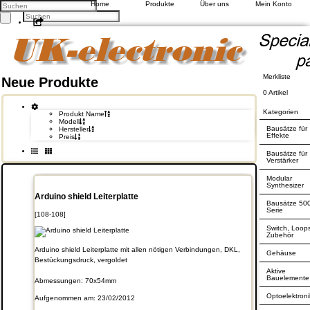
Home
Produkte
Über uns
Mein Konto
Facebook
Twitter
Google +
Pinterest
Kontakt
Merkliste
Neue Produkte
Unsere AGB
Zahlung und Versand
0 Artikel
Privatsphäre und Datenschutz
Kategorien
Produkt Name
Modell
Konto eröffnen
Bausätze für
Hersteller
Einloggen
Effekte
Preis
Bisherige Bestellungen
Bausätze für
Verstärker
Deutsch
Modular
English
Synthesizer
Arduino shield Leiterplatte
Bausätze 50
Serie
[108-108]
Switch, Loop
Zubehör
Arduino shield Leiterplatte mit allen nötigen Verbindungen, DKL,
Gehäuse
Bestückungsdruck, vergoldet
Aktive
Bauelemente
Abmessungen: 70x54mm
Optoelektroni
Aufgenommen am: 23/02/2012