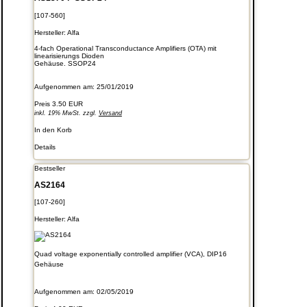
[107-560]
Hersteller:
Alfa
4-fach Operational Transconductance Amplifiers (OTA) mit
linearisierungs Dioden
Gehäuse. SSOP24
Aufgenommen am: 25/01/2019
Preis
3.50 EUR
inkl. 19% MwSt. zzgl.
Versand
In den Korb
Details
Bestseller
AS2164
[107-260]
Hersteller:
Alfa
Quad voltage exponentially controlled amplifier (VCA), DIP16
Gehäuse
Aufgenommen am: 02/05/2019