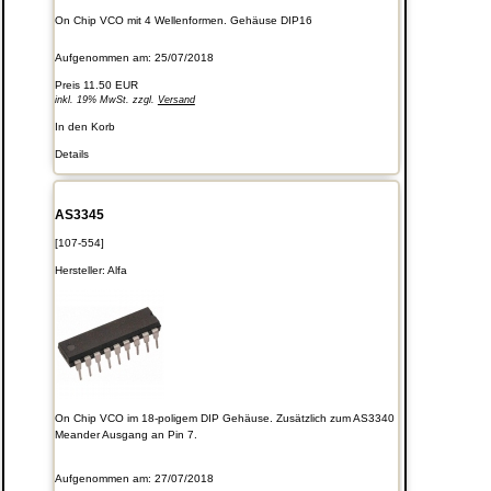
On Chip VCO mit 4 Wellenformen. Gehäuse DIP16
Aufgenommen am: 25/07/2018
Preis
11.50 EUR
inkl. 19% MwSt. zzgl.
Versand
In den Korb
Details
AS3345
[107-554]
Hersteller:
Alfa
On Chip VCO im 18-poligem DIP Gehäuse. Zusätzlich zum AS3340
Meander Ausgang an Pin 7.
Aufgenommen am: 27/07/2018