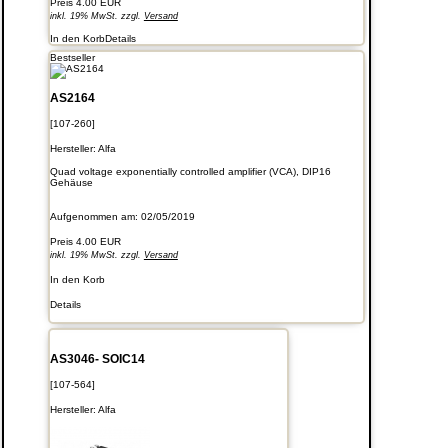
Preis
4.00 EUR
inkl. 19% MwSt. zzgl.
Versand
In den Korb
Details
Bestseller
AS2164
[107-260]
Hersteller:
Alfa
Quad voltage exponentially controlled amplifier (VCA), DIP16
Gehäuse
Aufgenommen am: 02/05/2019
Preis
4.00 EUR
inkl. 19% MwSt. zzgl.
Versand
In den Korb
Details
AS3046- SOIC14
[107-564]
Hersteller:
Alfa