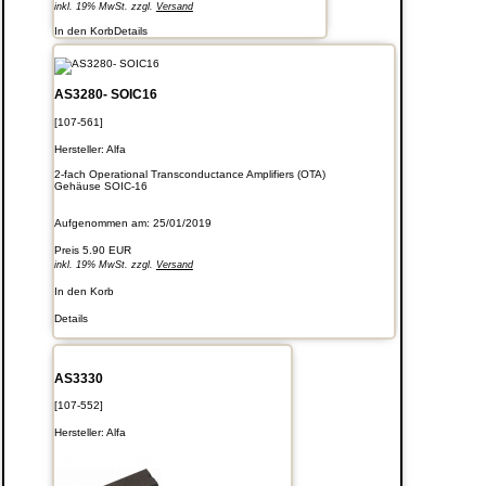
inkl. 19% MwSt. zzgl.
Versand
In den Korb
Details
AS3280- SOIC16
[107-561]
Hersteller:
Alfa
2-fach Operational Transconductance Amplifiers (OTA)
Gehäuse SOIC-16
Aufgenommen am: 25/01/2019
Preis
5.90 EUR
inkl. 19% MwSt. zzgl.
Versand
In den Korb
Details
AS3330
[107-552]
Hersteller:
Alfa