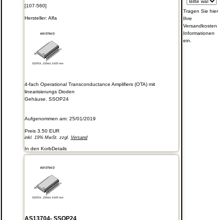
[107-560]
Tragen Sie hier
Hersteller:
Alfa
Ihre
Versandkosten
Informationen
ein.
4-fach Operational Transconductance Amplifiers (OTA) mit
linearisierungs Dioden
Gehäuse. SSOP24
Aufgenommen am: 25/01/2019
Preis
3.50 EUR
inkl. 19% MwSt. zzgl.
Versand
In den Korb
Details
AS13704- SSOP24