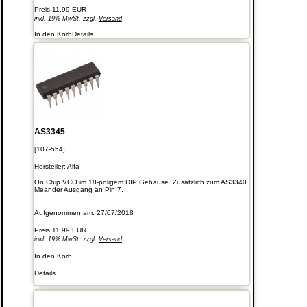
Preis
11.99 EUR
inkl. 19% MwSt. zzgl.
Versand
In den Korb
Details
AS3345
[107-554]
Hersteller:
Alfa
On Chip VCO im 18-poligem DIP Gehäuse. Zusätzlich zum AS3340
Meander Ausgang an Pin 7.
Aufgenommen am: 27/07/2018
Preis
11.99 EUR
inkl. 19% MwSt. zzgl.
Versand
In den Korb
Details