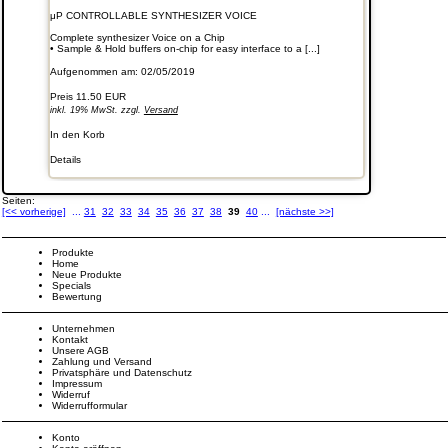
μP CONTROLLABLE SYNTHESIZER VOICE
Complete synthesizer Voice on a Chip
• Sample & Hold buffers on-chip for easy interface to a [...]
Aufgenommen am: 02/05/2019
Preis
11.50 EUR
inkl. 19% MwSt. zzgl.
Versand
In den Korb
Details
Seiten:
[<< vorherige]
...
31
32
33
34
35
36
37
38
39
40
...
[nächste >>]
Produkte
Home
Neue Produkte
Specials
Bewertung
Unternehmen
Kontakt
Unsere AGB
Zahlung und Versand
Privatsphäre und Datenschutz
Impressum
Widerruf
Widerrufformular
Konto