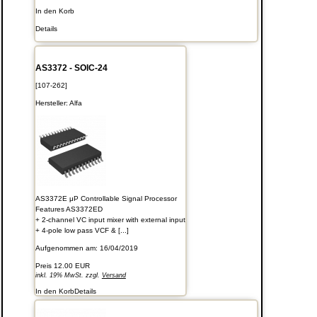
In den Korb
Details
AS3372 - SOIC-24
[107-262]
Hersteller:
Alfa
AS3372E μP Controllable Signal Processor
Features AS3372ED
+ 2-channel VC input mixer with external input
+ 4-pole low pass VCF & [...]
Aufgenommen am: 16/04/2019
Preis
12.00 EUR
inkl. 19% MwSt. zzgl.
Versand
In den Korb
Details