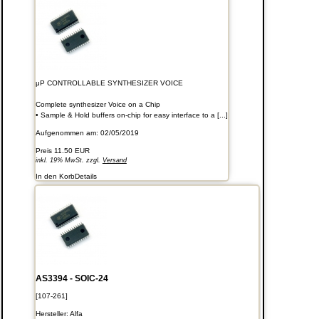
μP CONTROLLABLE SYNTHESIZER VOICE
Complete synthesizer Voice on a Chip
• Sample & Hold buffers on-chip for easy interface to a [...]
Aufgenommen am: 02/05/2019
Preis
11.50 EUR
inkl. 19% MwSt. zzgl.
Versand
In den Korb
Details
AS3394 - SOIC-24
[107-261]
Hersteller:
Alfa