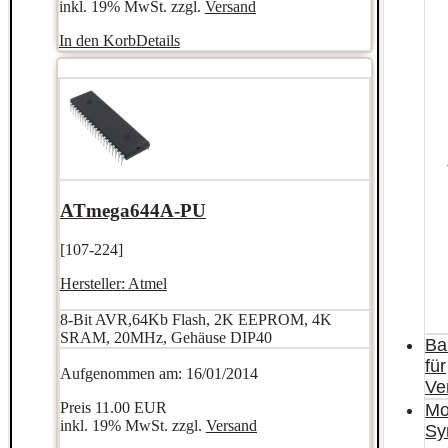
inkl. 19% MwSt. zzgl.
Versand
In den Korb
Details
ATmega644A-PU
[107-224]
Hersteller:
Atmel
8-Bit AVR,64Kb Flash, 2K EEPROM, 4K
SRAM, 20MHz, Gehäuse DIP40
Ba
für
Aufgenommen am: 16/01/2014
Ve
Preis
11.00 EUR
Mo
inkl. 19% MwSt. zzgl.
Versand
Sy