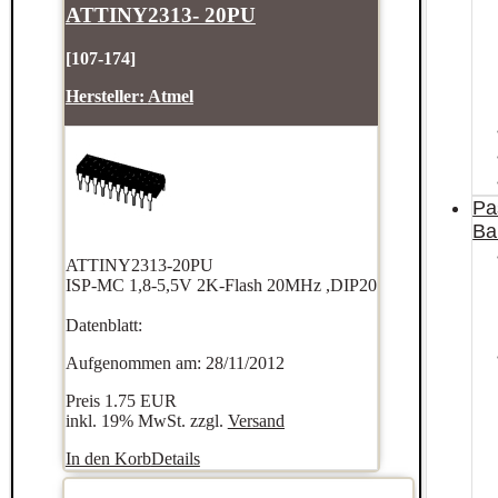
ATTINY2313- 20PU
[107-174]
Hersteller:
Atmel
Pa
Ba
ATTINY2313-20PU
ISP-MC 1,8-5,5V 2K-Flash 20MHz ,DIP20
Datenblatt:
Aufgenommen am: 28/11/2012
Preis
1.75 EUR
inkl. 19% MwSt. zzgl.
Versand
In den Korb
Details