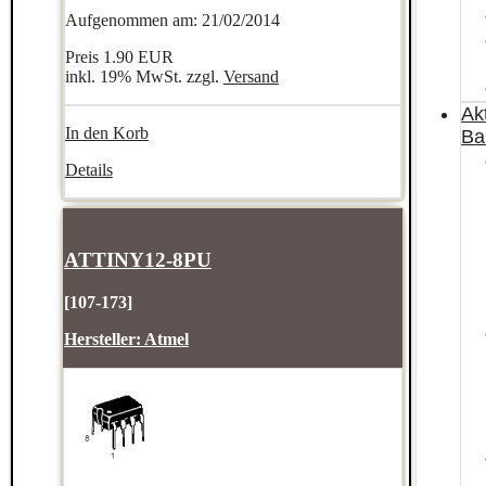
Aufgenommen am: 21/02/2014
Preis
1.90 EUR
inkl. 19% MwSt. zzgl.
Versand
Ak
In den Korb
Ba
Details
ATTINY12-8PU
[107-173]
Hersteller:
Atmel