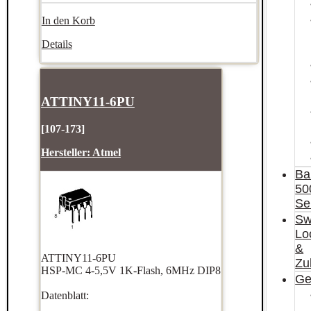
In den Korb
Details
ATTINY11-6PU
[107-173]
Hersteller:
Atmel
Ba
50
Se
Sw
Lo
&
ATTINY11-6PU
Zu
HSP-MC 4-5,5V 1K-Flash, 6MHz DIP8
Ge
Datenblatt: