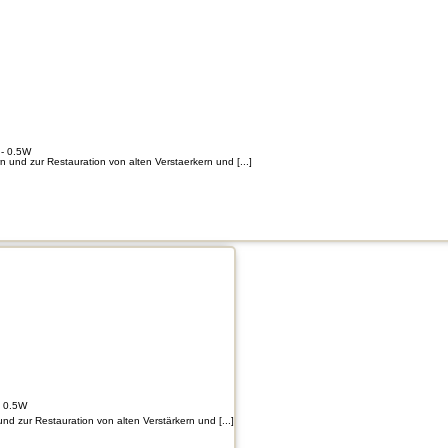
- 0.5W
und zur Restauration von alten Verstaerkern und [...]
- 0.5W
d zur Restauration von alten Verstärkern und [...]