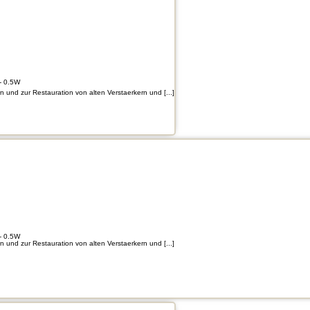
- 0.5W
und zur Restauration von alten Verstaerkern und [...]
- 0.5W
und zur Restauration von alten Verstaerkern und [...]