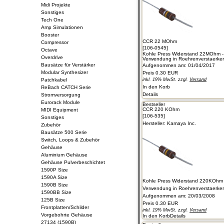
Midi Projekte
Sonstiges
Tech One
Amp Simulationen
Booster
CCR 22 MOhm
Compressor
[106-0545]
Octave
Kohle Press Widerstand 22MOhm -
Overdrive
Verwendung in Roehrenverstaerkern 
Bausätze für Verstärker
Aufgenommen am: 01/04/2017
Modular Synthesizer
Preis
0.30 EUR
Patchkabel
inkl. 19% MwSt. zzgl.
Versand
In den Korb
ReBach CATCH Serie
Details
Stromversorgung
Eurorack Module
Bestseller
CCR 220 KOhm
MIDI Equipment
[106-535]
Sonstiges
Hersteller:
Kamaya Inc.
Zubehör
Bausätze 500 Serie
Switch, Loops & Zubehör
Gehäuse
Aluminium Gehäuse
Gehäuse Pulverbeschichtet
1590P Size
1590A Size
Kohle Press Widerstand 220KOhm 
1590B Size
Verwendung in Roehrenverstaerkern 
1590BB Size
Aufgenommen am: 20/03/2008
125B Size
Preis
0.30 EUR
Frontplatten/Schilder
inkl. 19% MwSt. zzgl.
Versand
Vorgebohrte Gehäuse
In den Korb
Details
27134 (1590B)