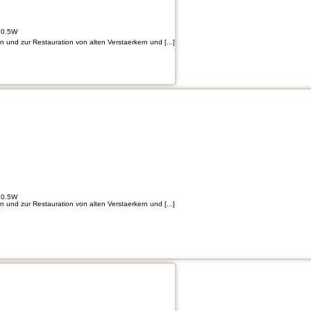
 0.5W
und zur Restauration von alten Verstaerkern und [...]
 0.5W
und zur Restauration von alten Verstaerkern und [...]