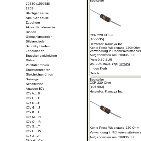
Bestseller
29830 (1590BB)
125B
Blechgehaeuse
ABS Gehaeuse
Zubehoer
Aktive Bauelemente
Dioden
CCR 220 KOhm
Germaniumdioden
[106-535]
Siliziumdioden
Hersteller:
Kamaya Inc.
Schottky Dioden
Kohle Press Widerstand 220KOhm 
Zenerdioden
Verwendung in Roehrenverstaerkern 
Aufgenommen am: 20/03/2008
Brueckengleichrichter
Preis
0.30 EUR
Röhren
inkl. 19% MwSt. zzgl.
Versand
Vorstufenröhren
In den Korb
Endstufenröhren
Details
Gleichrichterröhren
Sonstige
Bestseller
CCR 220 Ohm
Schaltkreise
[106-503]
Analoge IC's
Hersteller:
Kamaya Inc.
IC's A....B
IC's C....D
IC's E....F
IC's G....J
IC's K....L
IC's M....N
IC's O....R
IC's S....T
Kohle Press Widerstand 220 Ohm 
IC's U....W
Verwendung in Röhrenverstärkern un
IC's X...Z
Aufgenommen am: 20/03/2008
Digitale IC's