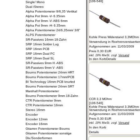
[106-546]
Single/ Mono
Dual /Stereo
Alpha Potentiometer 9/6,35 Vertikal
Alpha Pot 9mm -V- 6.35mm
Alpha Pot 9mm -V- ABS 6mm
Alpha Pot 9mm -H- 6.35mm
Alpha Potentiometer 24/6,35mm/ 3/8"
ALPS Potentiometer
Kohle Press Widerstand 3,3MOhm 
SR-Passives 16mm 18-Zahn
Verwendung in Roehrenverstaerkern 
SRP 16mm Solder Lug
Aufgenommen am: 11/03/2009
SRP 16mm PCB
Preis
0.30 EUR
SRP 16mm Dual PC
inkl. 19% MwSt. zzgl.
Versand
SRP 16mm Dual SL
In den Korb
Details
SR-Passives 9mm H -ABS
SR-Passives 9mm V -ABS
Bourns Potentiometer 24mm HRT
Bourns Potentiometer 17mm/PCB
BI Technology 16mm PCB knurled
Bourns Potentiometer 24mm SRT
Marshall Potentiometer
Bourns Potentiometer 9mm 18-Zahn
CCR 3,3 MOhm
CTR Potentiometer 9mm
[106-546]
CTR Potentiometer 16mm
Kohle Press Widerstand 3,3MOhm 
Stereo 16mm
Verwendung in Roehrenverstaerkern 
Aufgenommen am: 11/03/2009
Encoder
Preis
0.30 EUR
Encoder 12mm
inkl. 19% MwSt. zzgl.
Versand
Encoder 16mm
In den Korb
Gitarren Potentiometer Bourns
Details
Gitarren Potentiometer sonstige
Div./Sonderformen