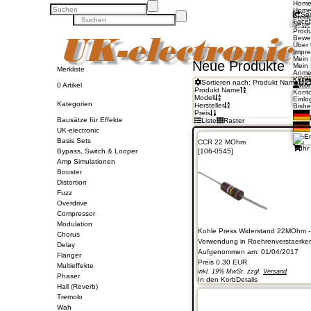
Hom
Hom
Soc
Prod
Face
Neue
Twitte
Prod
Goog
Bewe
Pinte
Über
Un
Impr
Konta
Mein
Neue Produkte
Unse
Mein
Merkliste
Zahl
Anme
Priva
Konto
Sortieren nach: Produkt Name
0 Artikel
Kon
Produkt Name
Konto
Modell
Einl
Kategorien
Hersteller
Bishe
Preis
Bausätze für Effekte
Liste
Raster
UK-electronic
Basis Sets
CCR 22 MOhm
Ihr
Bypass, Switch & Looper
[106-0545]
Amp Simulationen
Booster
Distortion
Fuzz
Overdrive
Compressor
Modulation
Kohle Press Widerstand 22MOhm -
Chorus
Verwendung in Roehrenverstaerkern 
Delay
Aufgenommen am: 01/04/2017
Flanger
Preis
0.30 EUR
Multieffekte
inkl. 19% MwSt. zzgl.
Versand
Phaser
In den Korb
Details
Hall (Reverb)
Tremolo
Wah