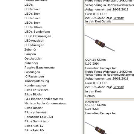
Fotowiderstände
Kohle Press Widerstand 24KOhm -
LED's
Verwendung in Roehrenverstaerkern 
LED's 2mm
Aufgenommen am: 26/03/2013
LED's 3mm
Preis
0.30 EUR
LED's 5mm
inkl. 19% MwSt. zzgl.
Versand
In den Korb
Details
LED's 8mm
LED's 10mm
LED's Sonderform
LED/LCD Anzeigen
LED Anzeigen
LCD Anzeigen
Zubehör
Lampen
Optokoppler
CCR 24 KOhm
Zubehoer
[106-599]
Passive Bauelemente
Hersteller:
Kamaya Inc.
Kohle Press Widerstand 24KOhm -
Fassungen
Verwendung in Roehrenverstaerkern 
IC-Fassungen
Aufgenommen am: 26/03/2013
Transistorfassung
Preis
0.30 EUR
Kondensatoren
inkl. 19% MwSt. zzgl.
Versand
Elkos 85°C/105°C
In den Korb
Elkos Bipolar
Details
F&T Bipolar Kondensatoren
Bestseller
Nichicon Audio Kondensatoren
CCR 27 KOhm
Elkos Bipolar
[106-523]
Elkos polarisiert
Hersteller:
Kamaya Inc.
Panasonic Low ESR
Elkos Subminiatur
Elkos Axial LV
Elkos Axial HV