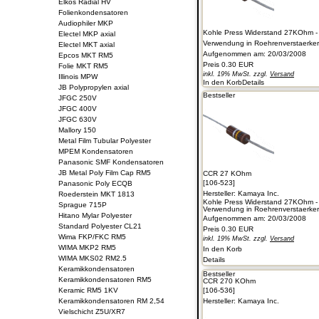
Elkos Radial HV
Folienkondensatoren
Audiophiler MKP
Kohle Press Widerstand 27KOhm -
Electel MKP axial
Verwendung in Roehrenverstaerkern 
Electel MKT axial
Aufgenommen am: 20/03/2008
Epcos MKT RM5
Preis
0.30 EUR
Folie MKT RM5
inkl. 19% MwSt. zzgl.
Versand
Illinois MPW
In den Korb
Details
JB Polypropylen axial
Bestseller
JFGC 250V
JFGC 400V
JFGC 630V
Mallory 150
Metal Film Tubular Polyester
MPEM Kondensatoren
Panasonic SMF Kondensatoren
JB Metal Poly Film Cap RM5
CCR 27 KOhm
[106-523]
Panasonic Poly ECQB
Hersteller:
Kamaya Inc.
Roederstein MKT 1813
Kohle Press Widerstand 27KOhm -
Sprague 715P
Verwendung in Roehrenverstaerkern 
Hitano Mylar Polyester
Aufgenommen am: 20/03/2008
Standard Polyester CL21
Preis
0.30 EUR
Wima FKP/FKC RM5
inkl. 19% MwSt. zzgl.
Versand
WIMA MKP2 RM5
In den Korb
WIMA MKS02 RM2.5
Details
Keramikkondensatoren
Bestseller
Keramikkondensatoren RM5
CCR 270 KOhm
Keramic RM5 1KV
[106-536]
Keramikkondensatoren RM 2,54
Hersteller:
Kamaya Inc.
Vielschicht Z5U/XR7