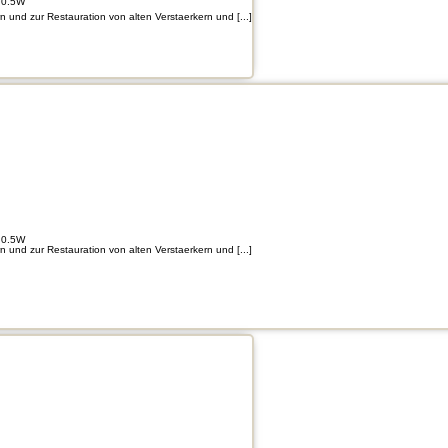
 0.5W
und zur Restauration von alten Verstaerkern und [...]
 0.5W
und zur Restauration von alten Verstaerkern und [...]