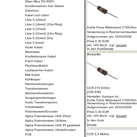
Silver Mica 5%-500V
Kondensatoren fuer Gitarre
Zubehoer
Kabel und Litzen
Litze 0,14mm2
Litze 0,14mm2 (10m Ring)
Kohle Press Widerstand 270KOhm 
Litze 0,22mm2
Verwendung in Roehrenverstaerkern 
Litze 0,22mm2 (10m Ring)
Aufgenommen am: 20/03/2008
Litze 0,22mm2 (5m)
Preis
0.30 EUR
Litze 0,5mm2
inkl. 19% MwSt. zzgl.
Versand
Audio Kabel
In den Korb
Details
Meterware
Bestseller
Konfektionierte Kabel
Patch Kabel
Flachbandkabel
Lautsprecher Kabel
Midi Kabel
Kühlkörper
Klemmverbindungen
CCR 270 KOhm
Transformatoren
[106-536]
Netztransformatoren
Hersteller:
Kamaya Inc.
Ausgangsuebertrager
Kohle Press Widerstand 270KOhm 
Audio Transformatoren
Verwendung in Roehrenverstaerkern 
Induktivitäten
Aufgenommen am: 20/03/2008
Potentiometer/Encoder
Preis
0.30 EUR
Alpha Potentiometer 16/6,35mm
inkl. 19% MwSt. zzgl.
Versand
In den Korb
Alpha Potentiometer 16/6mm
Details
Alpha Potentiometer 16/6,35 gewinkelt
Alpha Potentiometer 16mm/Knurled
CCR 3,3 MOhm
PCB