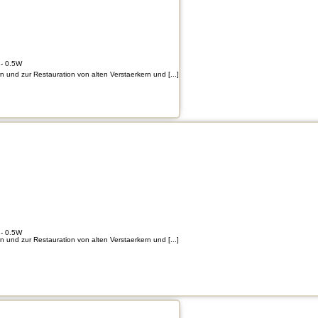
- 0.5W
und zur Restauration von alten Verstaerkern und [...]
- 0.5W
und zur Restauration von alten Verstaerkern und [...]