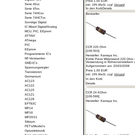
Preis
1.00 EUR
Serie 40xx
inkl. 19% MwSt. zzgl.
Versand
In den Korb
Details
Serie 45xx
Serie 74HCxx
Bestseller
Serie 74HCTxx
Sonstige Digital
IC Mixed Digital/Analog
MCU, PIC, EEprom
ATTINY
ATmega
PIC
CCR 220 Ohm
EEprom
[106-503]
Programmierte IC's
Hersteller:
Kamaya Inc.
NF-Verstaerker
Kohle Press Widerstand 220 Ohm 
Verwendung in Röhrenverstärkern un
SMD-IC's
Aufgenommen am: 20/03/2008
Spannungsregler
Preis
1.00 EUR
Transistoren
inkl. 19% MwSt. zzgl.
Versand
Germanium
In den Korb
AC123
Details
AC122
AC125
CCR 24 KOhm
AC121
[106-599]
AC128
Hersteller:
Kamaya Inc.
EFT83C
MP14
MP16
MP20/21
Silizium
FET's/Mosfet's
Optoelektronik