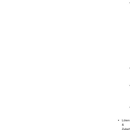
Löten
&
Zube