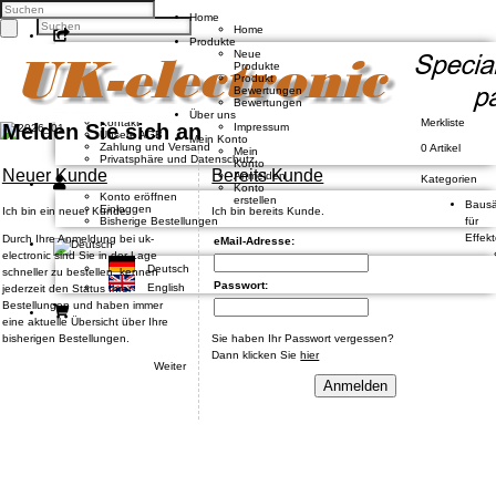
Home
Home
Produkte
Facebook
Neue
Twitter
Produkte
Google +
Produkt
Pinterest
Bewertungen
Bewertungen
Über uns
Kontakt
Merkliste
Melden Sie sich an
Impressum
Unsere AGB
Mein Konto
Zahlung und Versand
0 Artikel
Mein
Privatsphäre und Datenschutz
Konto
Neuer Kunde
Bereits Kunde
Anmelden
Kategorien
Konto
Konto eröffnen
erstellen
Bausä
Einloggen
Ich bin ein neuer Kunde.
Ich bin bereits Kunde.
Bisherige Bestellungen
für
Effek
Durch Ihre Anmeldung bei uk-
eMail-Adresse:
electronic sind Sie in der Lage
Deutsch
schneller zu bestellen, kennen
Passwort:
English
jederzeit den Status Ihrer
Bestellungen und haben immer
eine aktuelle Übersicht über Ihre
bisherigen Bestellungen.
Sie haben Ihr Passwort vergessen?
Dann klicken Sie
hier
Weiter
Anmelden