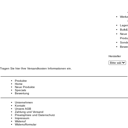
Werk
Lage
Bulk&
Neue
Produ
Sond
Bewe
Hersteller
Tragen Sie hier Ihre Versandkosten Informationen ein.
Produkte
Home
Neue Produkte
Specials
Bewertung
Unternehmen
Kontakt
Unsere AGB
Zahlung und Versand
Privatsphäre und Datenschutz
Impressum
Widerruf
Widerrufformular