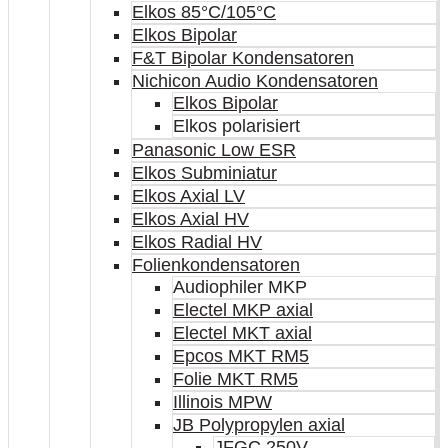
Elkos 85°C/105°C
Elkos Bipolar
F&T Bipolar Kondensatoren
Nichicon Audio Kondensatoren
Elkos Bipolar
Elkos polarisiert
Panasonic Low ESR
Elkos Subminiatur
Elkos Axial LV
Elkos Axial HV
Elkos Radial HV
Folienkondensatoren
Audiophiler MKP
Electel MKP axial
Electel MKT axial
Epcos MKT RM5
Folie MKT RM5
Illinois MPW
JB Polypropylen axial
JFGC 250V