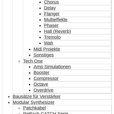
Chorus
Delay
Flanger
Multieffekte
Phaser
Hall (Reverb)
Tremolo
Wah
Midi Projekte
Sonstiges
Tech One
Amp Simulationen
Booster
Compressor
Octave
Overdrive
Bausätze für Verstärker
Modular Synthesizer
Patchkabel
ReBach CATCH Serie