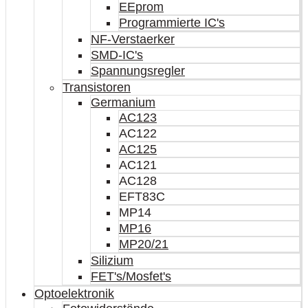
EEprom
Programmierte IC's
NF-Verstaerker
SMD-IC's
Spannungsregler
Transistoren
Germanium
AC123
AC122
AC125
AC121
AC128
EFT83C
MP14
MP16
MP20/21
Silizium
FET's/Mosfet's
Optoelektronik