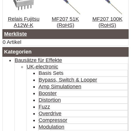
Relais Fujitsu
MF207 51K
MF207 100K
A12W-K
(RoHS)
(RoHS)
Merkliste
0 Artikel
Kategorien
Bausätze für Effekte
UK-electronic
Basis Sets
Bypass, Switch & Looper
Amp Simulationen
Booster
Distortion
Fuzz
Overdrive
Compressor
Modulation