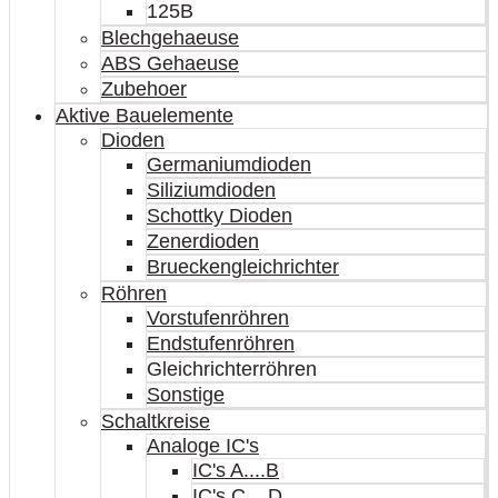
125B
Blechgehaeuse
ABS Gehaeuse
Zubehoer
Aktive Bauelemente
Dioden
Germaniumdioden
Siliziumdioden
Schottky Dioden
Zenerdioden
Brueckengleichrichter
Röhren
Vorstufenröhren
Endstufenröhren
Gleichrichterröhren
Sonstige
Schaltkreise
Analoge IC's
IC's A....B
IC's C....D