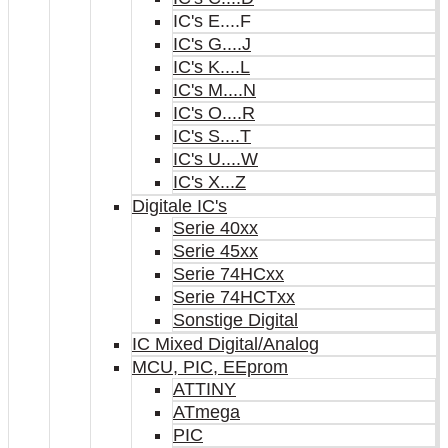
IC's E....F
IC's G....J
IC's K....L
IC's M....N
IC's O....R
IC's S....T
IC's U....W
IC's X...Z
Digitale IC's
Serie 40xx
Serie 45xx
Serie 74HCxx
Serie 74HCTxx
Sonstige Digital
IC Mixed Digital/Analog
MCU, PIC, EEprom
ATTINY
ATmega
PIC