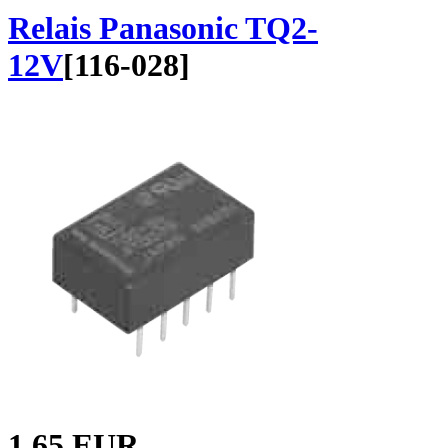
Relais Panasonic TQ2-
12V
[
116-028
]
1.65 EUR